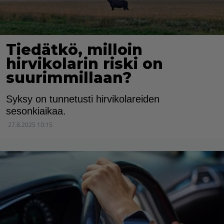
Tiedätkö, milloin
hirvikolarin riski on
suurimmillaan?
Syksy on tunnetusti hirvikolareiden
sesonkiaikaa.
27.8.2025 10:15