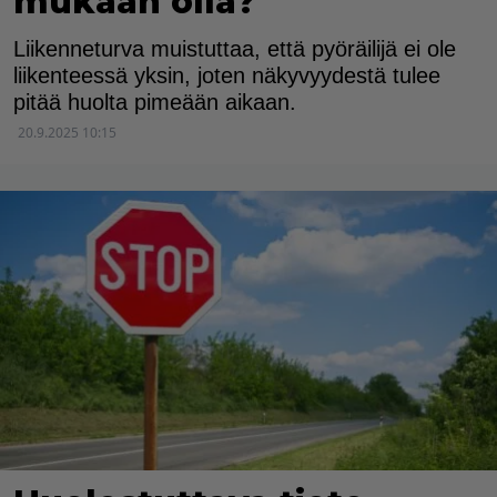
mukaan olla?
Liikenneturva muistuttaa, että pyöräilijä ei ole
liikenteessä yksin, joten näkyvyydestä tulee
pitää huolta pimeään aikaan.
20.9.2025 10:15