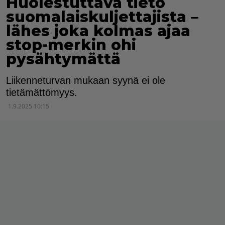
Huolestuttava tieto
suomalaiskuljettajista –
lähes joka kolmas ajaa
stop-merkin ohi
pysähtymättä
Liikenneturvan mukaan syynä ei ole
tietämättömyys.
1.9.2025 10:15