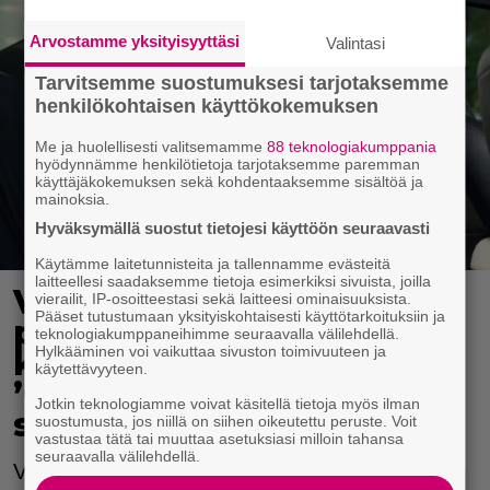
Arvostamme yksityisyyttäsi
Valintasi
Tarvitsemme suostumuksesi tarjotaksemme
henkilökohtaisen käyttökokemuksen
Me ja huolellisesti valitsemamme
88 teknologiakumppania
hyödynnämme henkilötietoja tarjotaksemme paremman
käyttäjäkokemuksen sekä kohdentaaksemme sisältöä ja
mainoksia.
Hyväksymällä suostut tietojesi käyttöön seuraavasti
Käytämme laitetunnisteita ja tallennamme evästeitä
laitteellesi saadaksemme tietoja esimerkiksi sivuista, joilla
Valvonta paljasti
vierailit, IP-osoitteestasi sekä laitteesi ominaisuuksista.
Pääset tutustumaan yksityiskohtaisesti käyttötarkoituksiin ja
puutteita lasten
teknologiakumppaneihimme seuraavalla välilehdellä.
Hylkääminen voi vaikuttaa sivuston toimivuuteen ja
kuljettamisessa autossa:
käytettävyyteen.
’Onnettomuuden
Jotkin teknologiamme voivat käsitellä tietoja myös ilman
sattuessa hinta on kova’
suostumusta, jos niillä on siihen oikeutettu peruste. Voit
vastustaa tätä tai muuttaa asetuksiasi milloin tahansa
seuraavalla välilehdellä.
Valvonnassa havaittiin pahoja rikkeitä ja