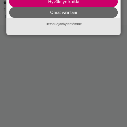
eriasteisia puutteita turvalaitteiden kuntoon tai
Hyväksyn kaikki
niiden kiinnitykseen liittyen.
Omat valintani
16.10.2025 14:15
Tietosuojakäytäntömme