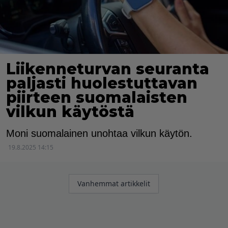
Liikenneturvan seuranta
paljasti huolestuttavan
piirteen suomalaisten
vilkun käytöstä
Moni suomalainen unohtaa vilkun käytön.
19.8.2025 14:15
Artikkelien
Vanhemmat artikkelit
selaus