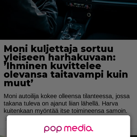
Moni kuljettaja sortuu
yleiseen harhakuvaan:
’Ihminen kuvittelee
olevansa taitavampi kuin
muut’
Moni autoilija kokee olleensa tilanteessa, jossa
takana tuleva on ajanut liian lähellä. Harva
kuitenkaan myöntää itse toimineensa samoin.
3.11.2025 14:15