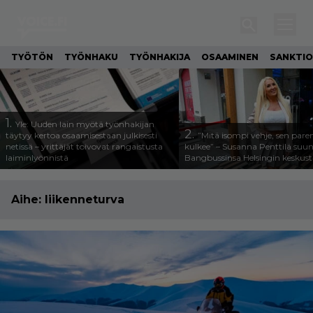
TYÖTÖN
TYÖNHAKU
TYÖNHAKIJA
OSAAMINEN
SANKTIO
1.
Yle: Uuden lain myötä työnhakijan
2.
täytyy kertoa osaamisestaan julkisesti
”Mitä isompi vehje, sen pa
netissä – yrittäjät toivovat rangaistusta
kulkee” – Susanna Penttilä suun
laiminlyönnistä
Bangbussinsa Helsingin keskus
Aihe:
liikenneturva