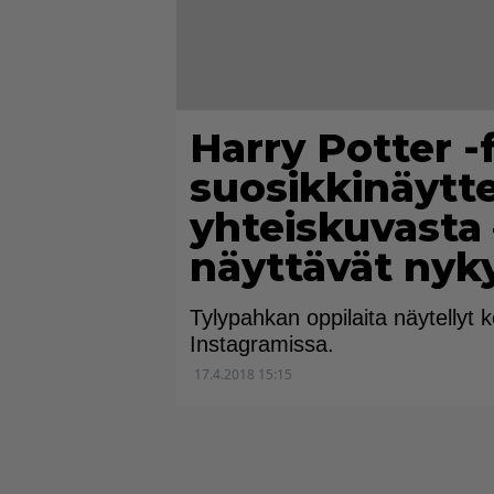
Harry Potter -
suosikkinäytte
yhteiskuvasta 
näyttävät nyk
Tylypahkan oppilaita näytellyt k
Instagramissa.
17.4.2018 15:15