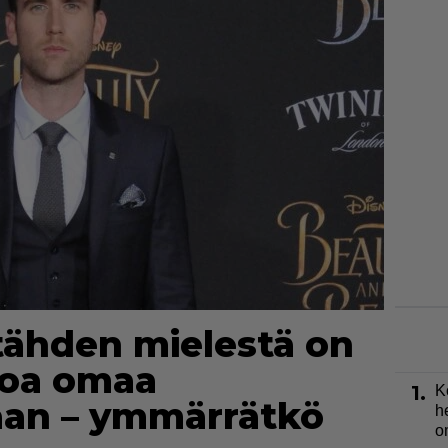
tähden mielestä on
soa omaa
1.
K
taan – ymmärrätkö
h
o