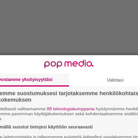
vostamme yksityisyyttäsi
Valintasi
semme suostumuksesi tarjotaksemme henkilökohtai
ökokemuksen
lellisesti valitsemamme
88 teknologiakumppania
hyödynnämme henkilö
semme paremman käyttäjäkokemuksen sekä kohdentaaksemme sisältöä
a.
ällä suostut tietojesi käyttöön seuraavasti
laitetunnisteita ja tallennamme evästeitä laitteellesi saadaksemme tie