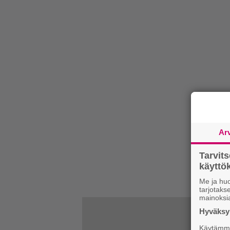
Ar
Tarvit
käytt
Me ja huo
tarjotak
mainoksi
Hyväksym
Käytämme 