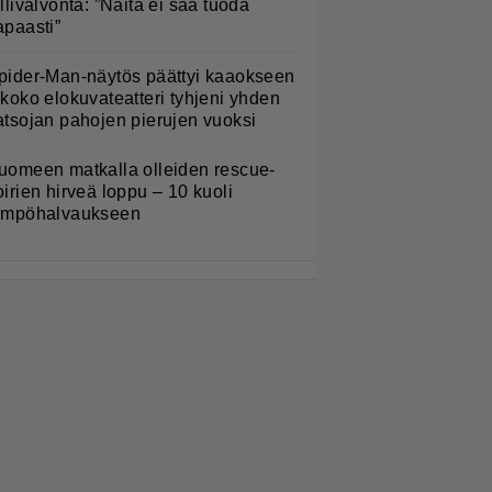
ullivalvonta: ”Näitä ei saa tuoda
apaasti”
pider-Man-näytös päättyi kaaokseen
 koko elokuvateatteri tyhjeni yhden
atsojan pahojen pierujen vuoksi
uomeen matkalla olleiden rescue-
oirien hirveä loppu – 10 kuoli
ämpöhalvaukseen