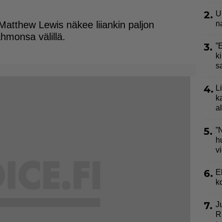
2.
U
Matthew Lewis näkee liiankin paljon
n
ahmonsa välillä.
3.
”
ki
s
4.
L
k
a
5.
”
h
v
6.
E
k
7.
J
R