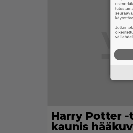
esimerkiks
tutustuma
seuraaval
käytettäv
Jotkin te
oikeutett
välilehdel
Harry Potter -t
kaunis hääkuv