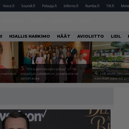
Voice.fi
Soundi.fi
Pelaaja.fi
Inferno.fi
Rumba.fi
Tilt.fi
Metel
MUSIIKKI
ILMIÖT
SUHTEET
KOTI
I
HJALLIS HARKIMO
HÄÄT
AVIOLIITTO
LIDL
3.
”Että semmonen sirkus” – TTK-
4.
 naimisiin
kilpailijat julkistettiin ja kansalla on
Lidl aloitti jätti
sanottavaa
kasvikset jopa 40 pr