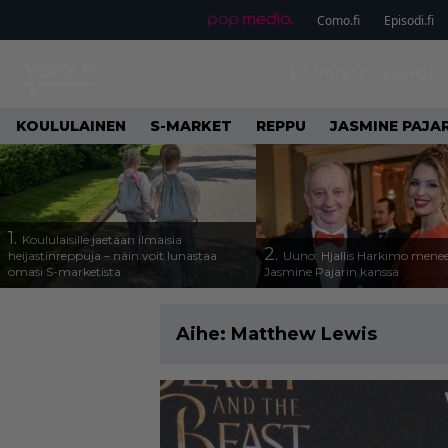
Como.fi
Episodi.fi
ETUSIVU
VIIHDE
KOULULAINEN
S-MARKET
REPPU
JASMINE PAJAR
1.
Koululaisille jaetaan ilmaisia
2.
heijastinreppuja – näin voit lunastaa
Uuno: Hjallis Harkimo menee
omasi S-marketista
Jasmine Pajarin kanssa
Aihe:
Matthew Lewis