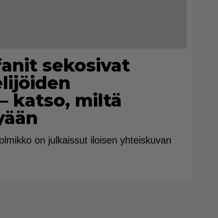
fanit sekosivat
lijöiden
– katso, miltä
yään
olmikko on julkaissut iloisen yhteiskuvan