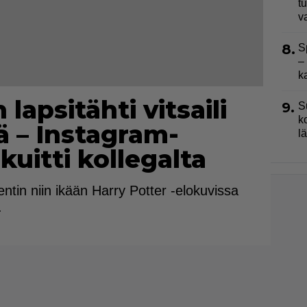
t
v
8.
S
–
k
 lapsitähti vitsaili
9.
S
k
ä – Instagram-
l
kuitti kollegalta
in niin ikään Harry Potter -elokuvissa
.