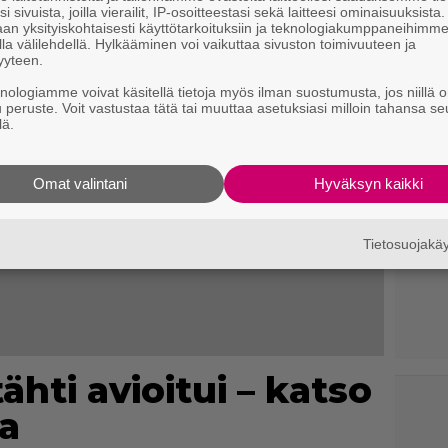
i sivuista, joilla vierailit, IP-osoitteestasi sekä laitteesi ominaisuuksista
an yksityiskohtaisesti käyttötarkoituksiin ja teknologiakumppaneihimm
la välilehdellä. Hylkääminen voi vaikuttaa sivuston toimivuuteen ja
yyteen.
knologiamme voivat käsitellä tietoja myös ilman suostumusta, jos niillä o
u peruste. Voit vastustaa tätä tai muuttaa asetuksiasi milloin tahansa se
lä.
Omat valintani
Hyväksyn kaikki
Tietosuojak
ähti avioitui – katso
a