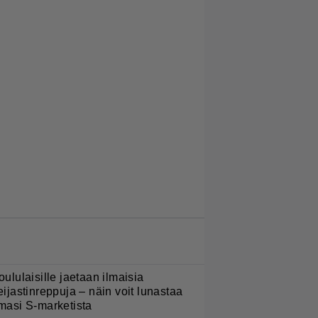
LUETUIMMAT JUTUT
oululaisille jaetaan ilmaisia
eijastinreppuja – näin voit lunastaa
masi S-marketista