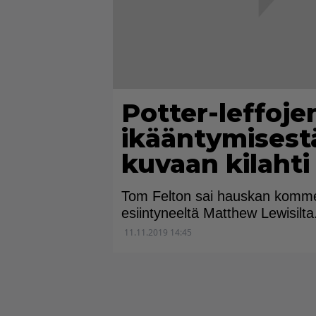
Potter-leffojen
ikääntymisest
kuvaan kilahti 
Tom Felton sai hauskan komment
esiintyneeltä Matthew Lewisilta
11.11.2019 14:45