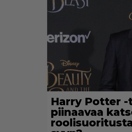
Harry Potter -
piinaavaa kat
roolisuoritus