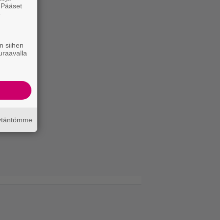
. Pääset
e
n siihen
uraavalla
äytäntömme