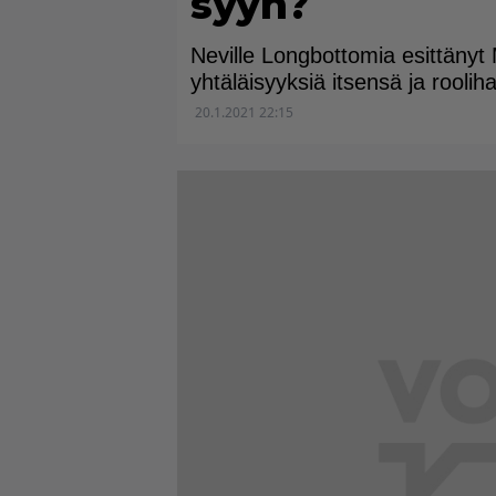
syyn?
Neville Longbottomia esittänyt 
yhtäläisyyksiä itsensä ja roolih
20.1.2021 22:15