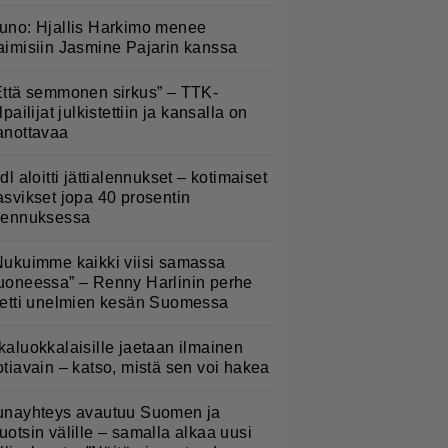
uno: Hjallis Harkimo menee
aimisiin Jasmine Pajarin kanssa
Että semmonen sirkus” – TTK-
lpailijat julkistettiin ja kansalla on
anottavaa
idl aloitti jättialennukset – kotimaiset
asvikset jopa 40 prosentin
lennuksessa
Nukuimme kaikki viisi samassa
uoneessa” – Renny Harlinin perhe
ietti unelmien kesän Suomessa
kaluokkalaisille jaetaan ilmainen
otiavain – katso, mistä sen voi hakea
unayhteys avautuu Suomen ja
uotsin välille – samalla alkaa uusi