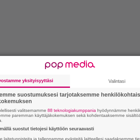
vostamme yksityisyyttäsi
Valintasi
semme suostumuksesi tarjotaksemme henkilökohtai
ökokemuksen
lellisesti valitsemamme
88 teknologiakumppania
hyödynnämme henkilö
semme paremman käyttäjäkokemuksen sekä kohdentaaksemme sisältöä
a.
ällä suostut tietojesi käyttöön seuraavasti
laitetunnisteita ja tallennamme evästeitä laitteellesi saadaksemme tie