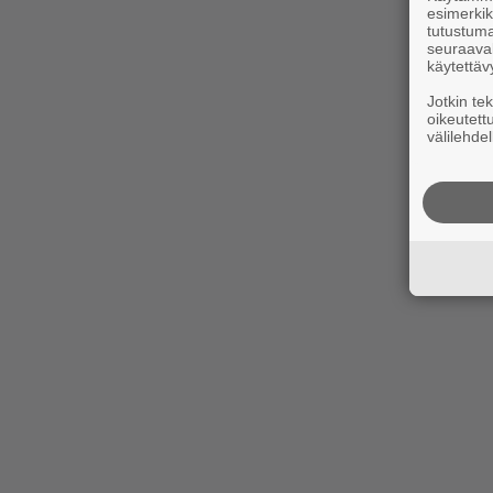
esimerkiks
tutustuma
seuraaval
käytettäv
Jotkin te
oikeutett
välilehdel