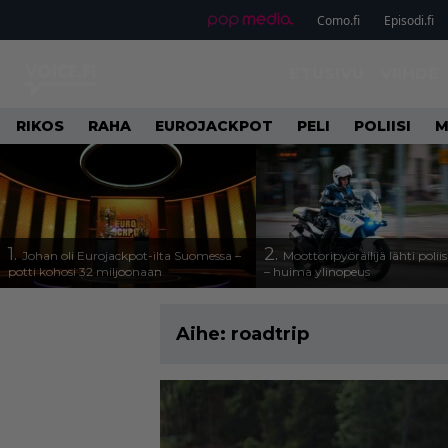
Como.fi
Episodi.fi
ETUSIVU
VIIHDE
RIKOS
RAHA
EUROJACKPOT
PELI
POLIISI
M
1.
2.
Johan oli Eurojackpot-ilta Suomessa –
Moottoripyöräilijä lähti poli
potti kohosi 32 miljoonaan
– huima ylinopeus
Aihe:
roadtrip