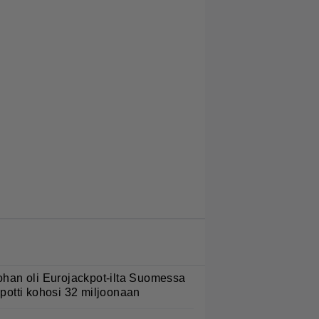
LUETUIMMAT JUTUT
ohan oli Eurojackpot-ilta Suomessa
 potti kohosi 32 miljoonaan