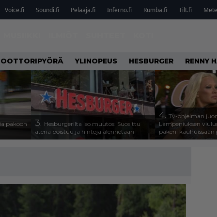
Voice.fi
Soundi.fi
Pelaaja.fi
Inferno.fi
Rumba.fi
Tilt.fi
Metel
MUSIIKKI
ILMIÖT
SUHTEET
KOTI
OOTTORIPYÖRÄ
YLINOPEUS
HESBURGER
RENNY H
4.
Tv-ohjelman juon
3.
isia pakoon
Hesburgerilta iso muutos: Suosittu
Lampeniuksen viulu
ateria poistuu ja hintoja alennetaan
pakeni kauhuissaan 