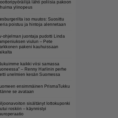
oottoripyöräilijä lähti poliisia pakoon
 huima ylinopeus
esburgerilta iso muutos: Suosittu
teria poistuu ja hintoja alennetaan
v-ohjelman juontaja pudotti Linda
ampeniuksen viulun – Pete
arkkonen pakeni kauhuissaan
aikalta
Nukuimme kaikki viisi samassa
uoneessa” – Renny Harlinin perhe
ietti unelmien kesän Suomessa
uomeen ensimmäinen PrismaTukku
 tänne se avataan
iljoonavoiton sisältänyt lottokuponki
outui roskiin – käynnistyi
uuroperaatio