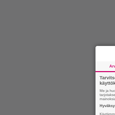
Ar
Tarvit
käytt
Me ja huo
tarjotak
mainoksi
Hyväksym
Käytämme 