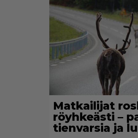
Matkailijat ro
röyhkeästi – pa
tienvarsia ja l