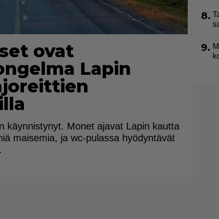
8.
T
s
set ovat
9.
M
k
ongelma Lapin
joreittien
lla
en käynnistynyt. Monet ajavat Lapin kautta
hiä maisemia, ja wc-pulassa hyödyntävät
.