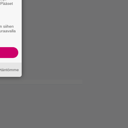
. Pääset
e
n siihen
uraavalla
äytäntömme