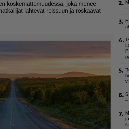
2.
M
 sen koskemattomuudessa, joka menee
–
 matkailijat lähtevät reissuun ja roskaavat
3.
H
a
4.
T
L
P
p
5.
”
h
v
6.
S
–
7.
M
j
s