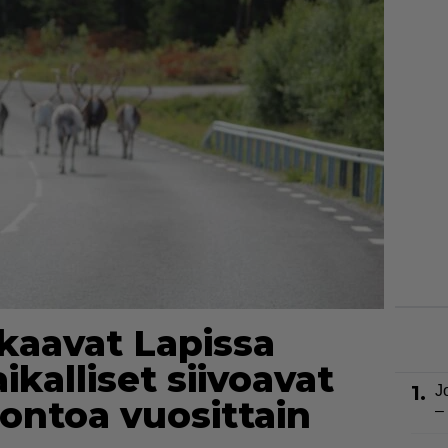
skaavat Lapissa
ikalliset siivoavat
1.
J
uontoa vuosittain
–