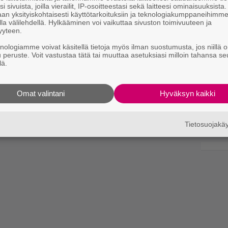
i sivuista, joilla vierailit, IP-osoitteestasi sekä laitteesi ominaisuuksista
an yksityiskohtaisesti käyttötarkoituksiin ja teknologiakumppaneihimm
la välilehdellä. Hylkääminen voi vaikuttaa sivuston toimivuuteen ja
yyteen.
knologiamme voivat käsitellä tietoja myös ilman suostumusta, jos niillä o
u peruste. Voit vastustaa tätä tai muuttaa asetuksiasi milloin tahansa se
lä.
Omat valintani
Hyväksyn kaikki
Tietosuojak