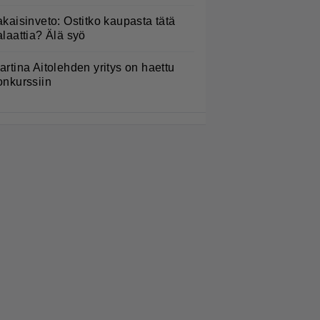
akaisinveto: Ostitko kaupasta tätä
alaattia? Älä syö
artina Aitolehden yritys on haettu
onkurssiin