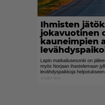
Ihmisten jätök
jokavuotinen 
kauneimpien a
levähdyspaikoi
Lapin matkailusesonki on jälle
myös Norjaan ihastelemaan jyl
levähdyspaikkoja helpotukseen
6.7.2021 14:15