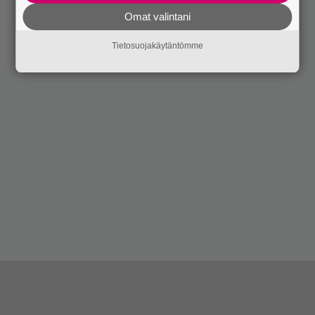
Omat valintani
Tietosuojakäytäntömme