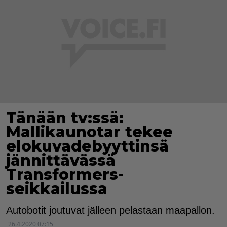
Tänään tv:ssä:
Mallikaunotar tekee
elokuvadebyyttinsä
jännittävässä
Transformers-
seikkailussa
Autobotit joutuvat jälleen pelastaan maapallon.
26.4.2020 07:15