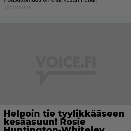
17.7.2020 16:15
Helpoin tie tyylikkääseen
kesäasuun! Rosie
Huntington-Whiteley