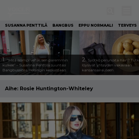
SUSANNA PENTTILÄ
BANGBUS
EPPU NORMAALI
TERVEYS
1.
2.
”Mitä isompi vehje, sen paremmin
Syötkö perunoita näin? Tutk
kulkee” – Susanna Penttilä suuntasi
löysivät yhteyden vakavaan
Bangbussinsa Helsingin keskustaan
kansansairauteen
Aihe:
Rosie Huntington-Whiteley