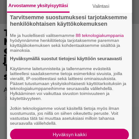
Arvostamme yksityisyyttäsi
Valintasi
Tarvitsemme suostumuksesi tarjotaksemme
henkilökohtaisen käyttökokemuksen
Tänään tv:ssä:
Me ja huolellisesti valitsemamme
88 teknologiakumppania
Mallikaunotar tekee
hyödynnämme henkilötietoja tarjotaksemme paremman
käyttäjäkokemuksen sekä kohdentaaksemme sisältöä ja
elokuvadebyyttinsä
mainoksia.
jännittävässä
Hyväksymällä suostut tietojesi käyttöön seuraavasti
Transformers-
Käytämme laitetunnisteita ja tallennamme evästeitä
seikkailussa
laitteellesi saadaksemme tietoja esimerkiksi sivuista, joilla
vierailit, IP-osoitteestasi sekä laitteesi ominaisuuksista.
Pääset tutustumaan yksityiskohtaisesti käyttötarkoituksiin ja
teknologiakumppaneihimme seuraavalla välilehdellä.
Autobotit joutuvat jälleen pelastaan maapallon.
Hylkääminen voi vaikuttaa sivuston toimivuuteen ja
26.4.2020 07:15
käytettävyyteen.
Jotkin teknologiamme voivat käsitellä tietoja myös ilman
suostumusta, jos niillä on siihen oikeutettu peruste. Voit
vastustaa tätä tai muuttaa asetuksiasi milloin tahansa
seuraavalla välilehdellä.
Hyväksyn kaikki