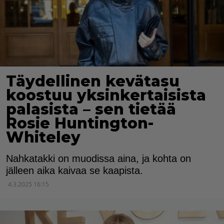
Täydellinen kevätasu
koostuu yksinkertaisista
palasista – sen tietää
Rosie Huntington-
Whiteley
Nahkatakki on muodissa aina, ja kohta on
jälleen aika kaivaa se kaapista.
4.3.2025 16:15