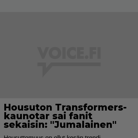
Housuton Transformers-
kaunotar sai fanit
sekaisin: "Jumalainen"
Housuttomuus on ollut kesän trendi.