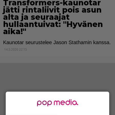
Transformers-kaunotar
jätti rintaliivit pois asun
alta ja seuraajat
hullaantuivat: "Hyvänen
aika!"
Kaunotar seurustelee Jason Stathamin kanssa.
14.5.2020 22:15