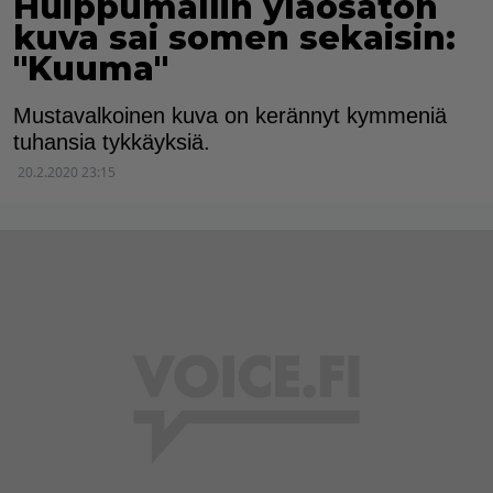
Huippumallin yläosaton
kuva sai somen sekaisin:
"Kuuma"
Mustavalkoinen kuva on kerännyt kymmeniä
tuhansia tykkäyksiä.
20.2.2020 23:15