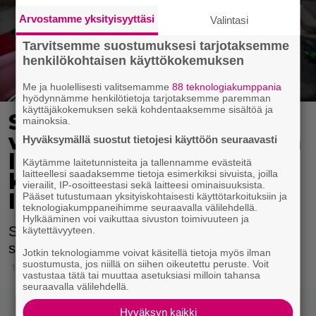
Arvostamme yksityisyyttäsi
Valintasi
Tarvitsemme suostumuksesi tarjotaksemme
henkilökohtaisen käyttökokemuksen
Me ja huolellisesti valitsemamme
88 teknologiakumppania
hyödynnämme henkilötietoja tarjotaksemme paremman
käyttäjäkokemuksen sekä kohdentaaksemme sisältöä ja
Sara Sieppi osti
mainoksia.
vanhemmilleen hulppean
Hyväksymällä suostut tietojesi käyttöön seuraavasti
lahjan – herkistyy
Käytämme laitetunnisteita ja tallennamme evästeitä
laitteellesi saadaksemme tietoja esimerkiksi sivuista, joilla
kertoessaan asiasta
vierailit, IP-osoitteestasi sekä laitteesi ominaisuuksista.
Iholla-sarjassa
Pääset tutustumaan yksityiskohtaisesti käyttötarkoituksiin ja
teknologiakumppaneihimme seuraavalla välilehdellä.
Hylkääminen voi vaikuttaa sivuston toimivuuteen ja
Somevaikuttaja puhuu vanhemmiltaan
käytettävyyteen.
saamastaan tuesta Iholla-jaksossa.
Jotkin teknologiamme voivat käsitellä tietoja myös ilman
suostumusta, jos niillä on siihen oikeutettu peruste. Voit
19.3.2023 08:15
vastustaa tätä tai muuttaa asetuksiasi milloin tahansa
seuraavalla välilehdellä.
Hyväksyn kaikki