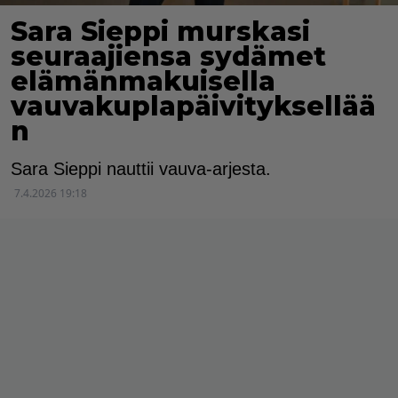
Sara Sieppi murskasi
seuraajiensa sydämet
elämänmakuisella
vauvakuplapäivityksellää
n
Sara Sieppi nauttii vauva-arjesta.
7.4.2026 19:18