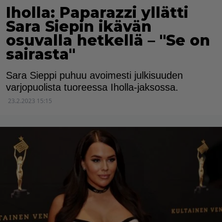
Iholla: Paparazzi yllätti
Sara Siepin ikävän
osuvalla hetkellä – "Se on
sairasta"
Sara Sieppi puhuu avoimesti julkisuuden
varjopuolista tuoreessa Iholla-jaksossa.
23.2.2023 15:15