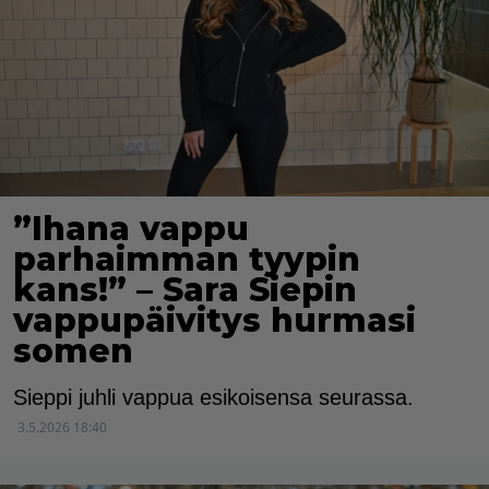
”Ihana vappu
parhaimman tyypin
kans!” – Sara Siepin
vappupäivitys hurmasi
somen
Sieppi juhli vappua esikoisensa seurassa.
3.5.2026 18:40