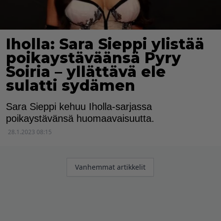
Iholla: Sara Sieppi ylistää
poikaystäväänsä Pyry
Soiria – yllättävä ele
sulatti sydämen
Sara Sieppi kehuu Iholla-sarjassa
poikaystävänsä huomaavaisuutta.
28.1.2023 08:15
Artikkelien
Vanhemmat artikkelit
selaus