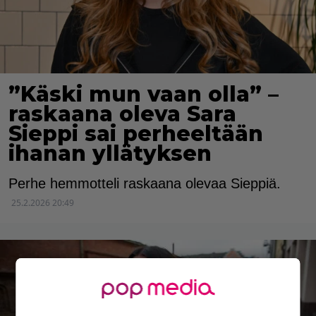
”Käski mun vaan olla” –
raskaana oleva Sara
Sieppi sai perheeltään
ihanan yllätyksen
Perhe hemmotteli raskaana olevaa Sieppiä.
25.2.2026 20:49