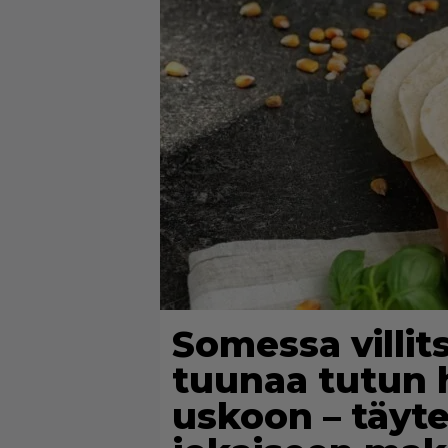
Somessa villit
tuunaa tutun 
uskoon – täyt