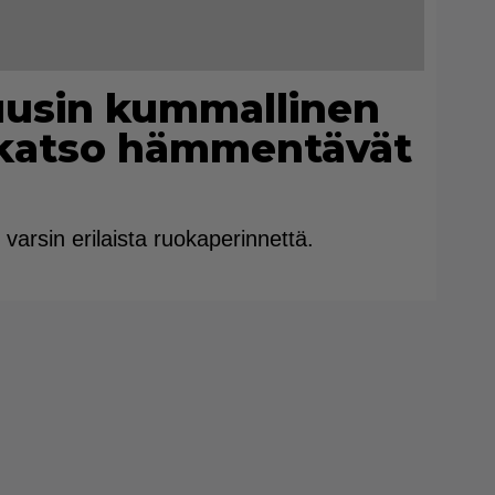
uusin kummallinen
 katso hämmentävät
varsin erilaista ruokaperinnettä.