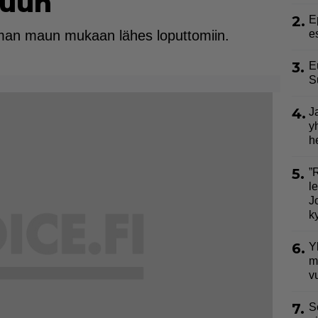
kuun
2.
E
 oman maun mukaan lähes loputtomiin.
e
3.
E
S
4.
J
y
h
5.
”
l
J
k
6.
Y
m
v
7.
S