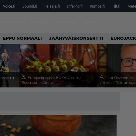
Voice.fi
Soundi.fi
Pelaaja.fi
Inferno.fi
Rumba.fi
Tilt.fi
Metel
MUSIIKKI
ILMIÖT
SUHTEET
KOTI
EPPU NORMAALI
JÄÄHYVÄISKONSERTTI
EUROJAC
3.
4.
onsertti
Eurojackpotista 80 000 euroa
Jani Sievinen kok
Suomeen – tänne
yhteen – ”Minun suuri