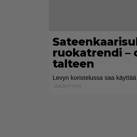
Sateenkaarisu
ruokatrendi – 
talteen
Levyn koristelussa saa käyttää 
25.8.2017 13:15