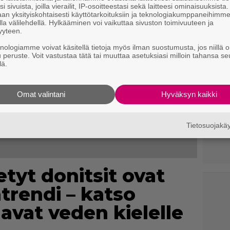
i sivuista, joilla vierailit, IP-osoitteestasi sekä laitteesi ominaisuuksista
an yksityiskohtaisesti käyttötarkoituksiin ja teknologiakumppaneihimm
la välilehdellä. Hylkääminen voi vaikuttaa sivuston toimivuuteen ja
yyteen.
knologiamme voivat käsitellä tietoja myös ilman suostumusta, jos niillä o
u peruste. Voit vastustaa tätä tai muuttaa asetuksiasi milloin tahansa se
lä.
Omat valintani
Hyväksyn kaikki
Tietosuojak
etyt donitsit ovat
atrendi – katso
aavat veden kielelle