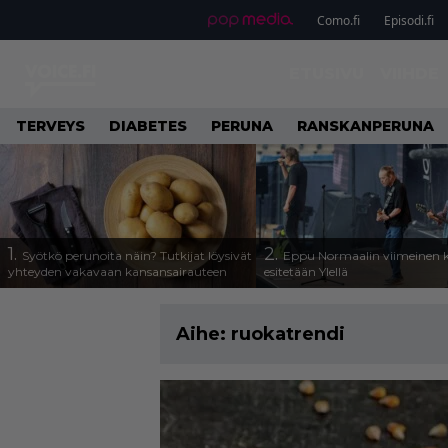
Como.fi
Episodi.fi
ETUSIVU
VIIHDE
TERVEYS
DIABETES
PERUNA
RANSKANPERUNA
1.
2.
Syötkö perunoita näin? Tutkijat löysivät
Eppu Normaalin viimeinen k
yhteyden vakavaan kansansairauteen
esitetään Ylellä
Aihe:
ruokatrendi