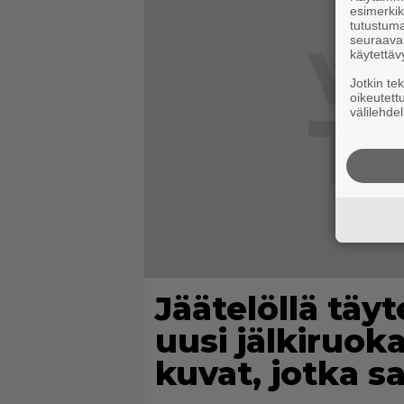
esimerkiks
tutustuma
seuraaval
käytettäv
Jotkin te
oikeutett
välilehdel
Jäätelöllä täyt
uusi jälkiruok
kuvat, jotka s