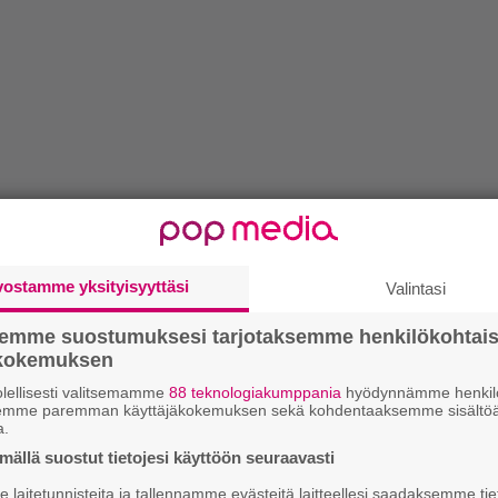
vostamme yksityisyyttäsi
Valintasi
semme suostumuksesi tarjotaksemme henkilökohtai
ökokemuksen
lellisesti valitsemamme
88 teknologiakumppania
hyödynnämme henkilö
semme paremman käyttäjäkokemuksen sekä kohdentaaksemme sisältöä
a.
ällä suostut tietojesi käyttöön seuraavasti
laitetunnisteita ja tallennamme evästeitä laitteellesi saadaksemme tie