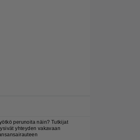
LUETUIMMAT JUTUT
yötkö perunoita näin? Tutkijat
öysivät yhteyden vakavaan
ansansairauteen