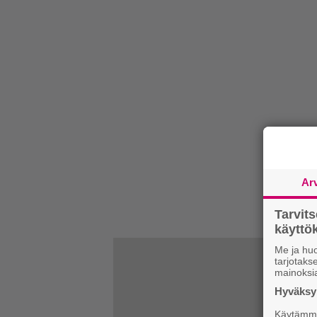
Ar
Tarvit
käytt
Me ja huo
tarjotak
mainoksi
Hyväksym
Käytämme 