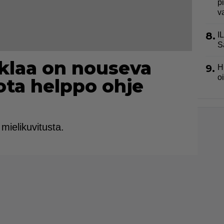
p
v
8.
I
S
klaa on nouseva
9.
H
o
ota helppo ohje
mielikuvitusta.