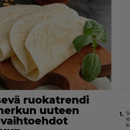
sevä ruokatrendi
herkun uuteen
1.
S
evaihtoehdot
l
k