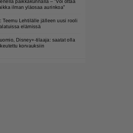
ienellä paikkakunnalla – ”Voi ottaa
aikka ilman yläosaa aurinkoa”
L: Teemu Lehtilälle jälleen uusi rooli
alatuissa elämissä
uomio, Disney+-tilaaja: saatat olla
ikeutettu korvauksiin