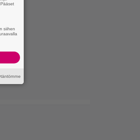
. Pääset
e
n siihen
uraavalla
äytäntömme