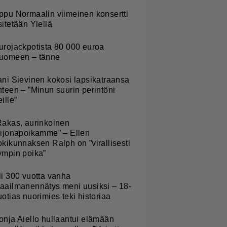
ppu Normaalin viimeinen konsertti
sitetään Ylellä
urojackpotista 80 000 euroa
uomeen – tänne
ani Sievinen kokosi lapsikatraansa
hteen – ”Minun suurin perintöni
eille”
Rakas, aurinkoinen
eijonapoikamme” – Ellen
okikunnaksen Ralph on ”virallisesti
ympin poika”
li 300 vuotta vanha
aailmanennätys meni uusiksi – 18-
uotias nuorimies teki historiaa
onja Aiello hullaantui elämään