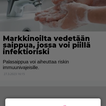
Markkinoilta vedetään
saippua, jossa voi piillä
infektioriski
Palasaippua voi aiheuttaa riskin
immuunivajeisille.
27.3.2023 16:15