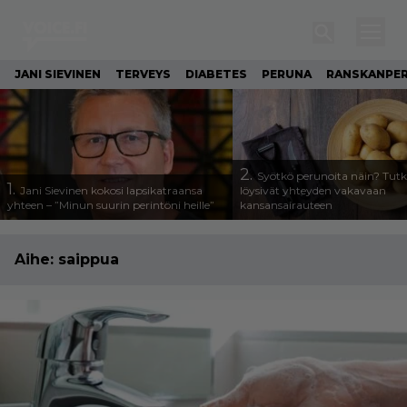
JANI SIEVINEN
TERVEYS
DIABETES
PERUNA
RANSKANPE
2.
Syötkö perunoita näin? Tutk
1.
Jani Sievinen kokosi lapsikatraansa
löysivät yhteyden vakavaan
yhteen – ”Minun suurin perintöni heille”
kansansairauteen
Aihe:
saippua