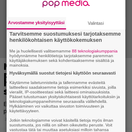
Arvostamme yksityisyyttäsi
Valintasi
Tarvitsemme suostumuksesi tarjotaksemme
henkilökohtaisen käyttökokemuksen
Me ja huolellisesti valitsemamme
88 teknologiakumppania
hyödynnämme henkilötietoja tarjotaksemme paremman
käyttäjäkokemuksen sekä kohdentaaksemme sisältöä ja
Nuori nainen muuttui
mainoksia.
pinkiksi – julkaisi
Hyväksymällä suostut tietojesi käyttöön seuraavasti
hämmentävän kuvan
Käytämme laitetunnisteita ja tallennamme evästeitä
laitteellesi saadaksemme tietoja esimerkiksi sivuista, joilla
sosiaalisessa mediassa
vierailit, IP-osoitteestasi sekä laitteesi ominaisuuksista.
Pääset tutustumaan yksityiskohtaisesti käyttötarkoituksiin ja
teknologiakumppaneihimme seuraavalla välilehdellä.
Englantilainen Abi Shenton kokeili uutta
Hylkääminen voi vaikuttaa sivuston toimivuuteen ja
pesuainetta tuhoisin seurauksin.
käytettävyyteen.
25.1.2016 23:15
Jotkin teknologiamme voivat käsitellä tietoja myös ilman
suostumusta, jos niillä on siihen oikeutettu peruste. Voit
vastustaa tätä tai muuttaa asetuksiasi milloin tahansa