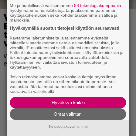
Me ja huolellisesti valitsemamme
88 teknologiakumppania
hyödynnämme henkilötietoja tarjotaksemme paremman
Voisiko apinarokko levitä
käyttäjäkokemuksen sekä kohdentaaksemme sisältöä ja
mainoksia.
Euroopassa? Euroopan
Hyväksymällä suostut tietojesi käyttöön seuraavasti
tautienehkäisy- ja
Käytämme laitetunnisteita ja tallennamme evästeitä
valvontakeskus linjaa
laitteellesi saadaksemme tietoja esimerkiksi sivuista, joilla
vierailit, IP-osoitteestasi sekä laitteesi ominaisuuksista.
Pääset tutustumaan yksityiskohtaisesti käyttötarkoituksiin ja
WHO on julistanut nyt käynnissä olevan
teknologiakumppaneihimme seuraavalla välilehdellä.
Hylkääminen voi vaikuttaa sivuston toimivuuteen ja
epidemian kansainväliseksi terveysuhaksi.
käytettävyyteen.
19.8.2024 13:15
Jotkin teknologiamme voivat käsitellä tietoja myös ilman
suostumusta, jos niillä on siihen oikeutettu peruste. Voit
vastustaa tätä tai muuttaa asetuksiasi milloin tahansa
seuraavalla välilehdellä.
Hyväksyn kaikki
Omat valintani
Tietosuojakäytäntömme