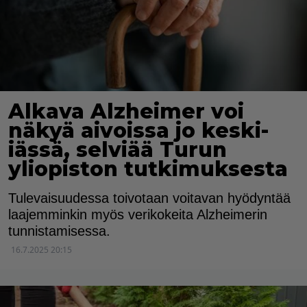
Alkava Alzheimer voi
näkyä aivoissa jo keski-
iässä, selviää Turun
yliopiston tutkimuksesta
Tulevaisuudessa toivotaan voitavan hyödyntää
laajemminkin myös verikokeita Alzheimerin
tunnistamisessa.
16.7.2025 20:15