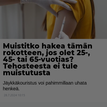
Muistitko hakea tämän
rokotteen, jos olet 25-,
45- tai 65-vuotias?
Tehosteesta ei tule
muistutusta
Jäykkäkouristus voi pahimmillaan uhata
henkeä.
28.7.2024 10:15