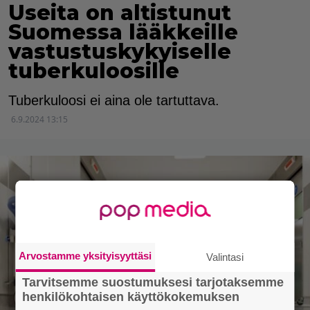
Useita on altistunut
Suomessa lääkkeille
vastustuskykyiselle
tuberkuloosille
Tuberkuloosi ei aina ole tartuttava.
6.9.2024 13:15
Arvostamme yksityisyyttäsi
Valintasi
Tarvitsemme suostumuksesi tarjotaksemme
henkilökohtaisen käyttökokemuksen