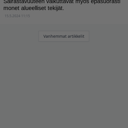
Sairastavuuteen vaikuttavat myös epäsuorasti
monet alueelliset tekijät.
15.5.2024 11:15
Artikkelien
Vanhemmat artikkelit
selaus