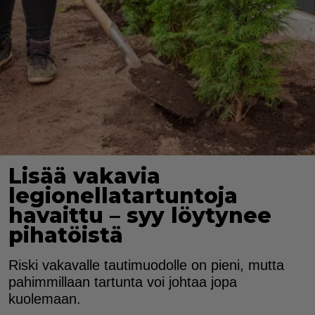
Lisää vakavia
legionellatartuntoja
havaittu – syy löytynee
pihatöistä
Riski vakavalle tautimuodolle on pieni, mutta
pahimmillaan tartunta voi johtaa jopa
kuolemaan.