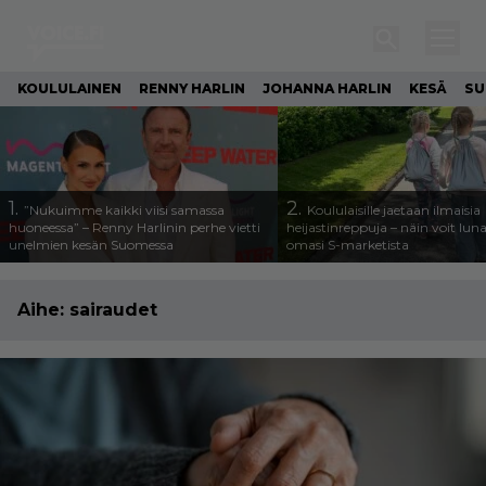
KOULULAINEN
RENNY HARLIN
JOHANNA HARLIN
KESÄ
SU
1.
2.
”Nukuimme kaikki viisi samassa
Koululaisille jaetaan ilmaisia
huoneessa” – Renny Harlinin perhe vietti
heijastinreppuja – näin voit lun
unelmien kesän Suomessa
omasi S-marketista
Aihe:
sairaudet