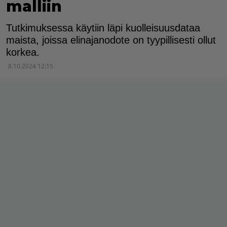
malliin
Tutkimuksessa käytiin läpi kuolleisuusdataa
maista, joissa elinajanodote on tyypillisesti ollut
korkea.
8.10.2024 12:15