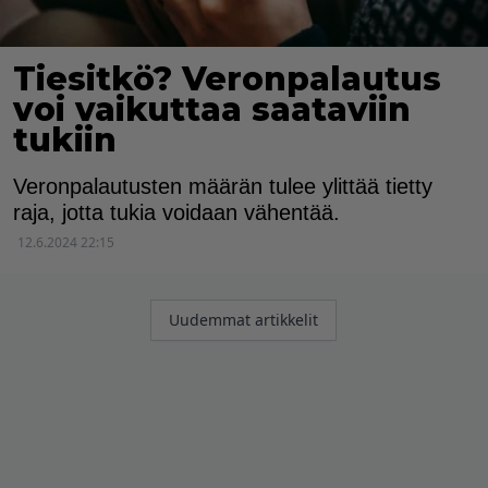
Tiesitkö? Veronpalautus
voi vaikuttaa saataviin
tukiin
Veronpalautusten määrän tulee ylittää tietty
raja, jotta tukia voidaan vähentää.
12.6.2024 22:15
Artikkelien
Uudemmat artikkelit
selaus