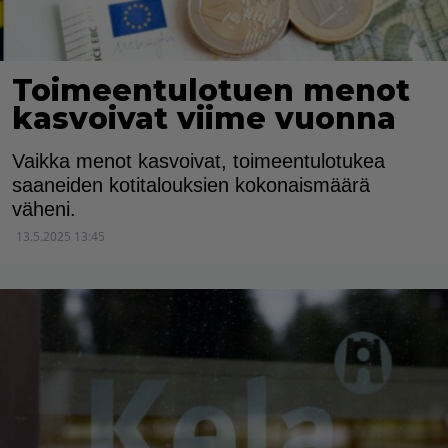
Toimeentulotuen menot
kasvoivat viime vuonna
Vaikka menot kasvoivat, toimeentulotukea
saaneiden kotitalouksien kokonaismäärä
väheni.
13.5.2025 13:45