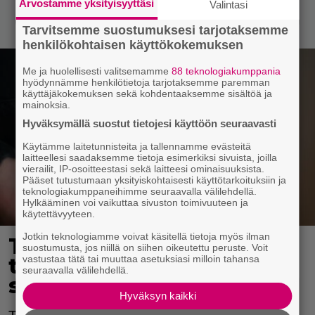
Arvostamme yksityisyyttäsi
Valintasi
Tarvitsemme suostumuksesi tarjotaksemme
henkilökohtaisen käyttökokemuksen
Me ja huolellisesti valitsemamme
88 teknologiakumppania
hyödynnämme henkilötietoja tarjotaksemme paremman
käyttäjäkokemuksen sekä kohdentaaksemme sisältöä ja
mainoksia.
Hyväksymällä suostut tietojesi käyttöön seuraavasti
Käytämme laitetunnisteita ja tallennamme evästeitä
laitteellesi saadaksemme tietoja esimerkiksi sivuista, joilla
vierailit, IP-osoitteestasi sekä laitteesi ominaisuuksista.
Pääset tutustumaan yksityiskohtaisesti käyttötarkoituksiin ja
teknologiakumppaneihimme seuraavalla välilehdellä.
Hylkääminen voi vaikuttaa sivuston toimivuuteen ja
käytettävyyteen.
Jotkin teknologiamme voivat käsitellä tietoja myös ilman
Tässä ihmisryhmässä
suostumusta, jos niillä on siihen oikeutettu peruste. Voit
vastustaa tätä tai muuttaa asetuksiasi milloin tahansa
toimeentulotukea
seuraavalla välilehdellä.
saadaan eniten
Hyväksyn kaikki