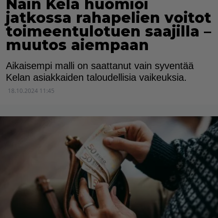
Näin Kela huomioi
jatkossa rahapelien voitot
toimeentulotuen saajilla –
muutos aiempaan
Aikaisempi malli on saattanut vain syventää
Kelan asiakkaiden taloudellisia vaikeuksia.
18.10.2024 11:45