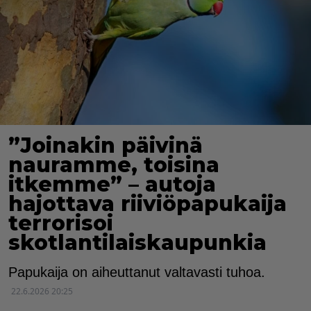
”Joinakin päivinä
nauramme, toisina
itkemme” – autoja
hajottava riiviöpapukaija
terrorisoi
skotlantilaiskaupunkia
Papukaija on aiheuttanut valtavasti tuhoa.
22.6.2026 20:25