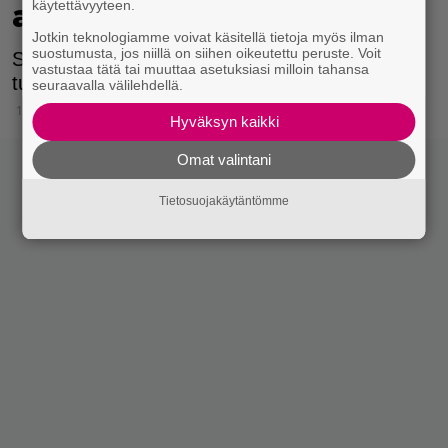
käytettävyyteen.
asunnossa
Jotkin teknologiamme voivat käsitellä tietoja myös ilman
suostumusta, jos niillä on siihen oikeutettu peruste. Voit
Schlizewskillä on ollut uskomattoman huono
vastustaa tätä tai muuttaa asetuksiasi milloin tahansa
tuuri vuokralaisten suhteen.
seuraavalla välilehdellä.
16.4.2026 18:19
Hyväksyn kaikki
Omat valintani
Tietosuojakäytäntömme