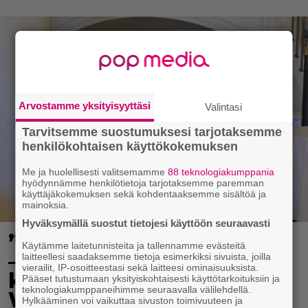
Arvostamme yksityisyyttäsi
Valintasi
Tarvitsemme suostumuksesi tarjotaksemme
henkilökohtaisen käyttökokemuksen
Me ja huolellisesti valitsemamme
88 teknologiakumppania
hyödynnämme henkilötietoja tarjotaksemme paremman
käyttäjäkokemuksen sekä kohdentaaksemme sisältöä ja
mainoksia.
Hyväksymällä suostut tietojesi käyttöön seuraavasti
”Vuokralaiset helvetistä”
Käytämme laitetunnisteita ja tallennamme evästeitä
– asukkaat tekivät
laitteellesi saadaksemme tietoja esimerkiksi sivuista, joilla
vierailit, IP-osoitteestasi sekä laitteesi ominaisuuksista.
käsittämätöntä tuhoa
Pääset tutustumaan yksityiskohtaisesti käyttötarkoituksiin ja
teknologiakumppaneihimme seuraavalla välilehdellä.
Wilma Schlizewskin
Hylkääminen voi vaikuttaa sivuston toimivuuteen ja