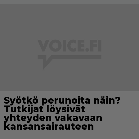
Syötkö perunoita näin?
Tutkijat löysivät
yhteyden vakavaan
kansansairauteen