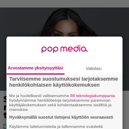
Arvostamme yksityisyyttäsi
Valintasi
Tarvitsemme suostumuksesi tarjotaksemme
henkilökohtaisen käyttökokemuksen
Me ja huolellisesti valitsemamme
88 teknologiakumppania
Sofia Belórfin omaisuutta
hyödynnämme henkilötietoja tarjotaksemme paremman
myynnissä – jälleenmyyjä
käyttäjäkokemuksen sekä kohdentaaksemme sisältöä ja
mainoksia.
tulee Suomesta
Hyväksymällä suostut tietojesi käyttöön seuraavasti
Käytämme laitetunnisteita ja tallennamme evästeitä