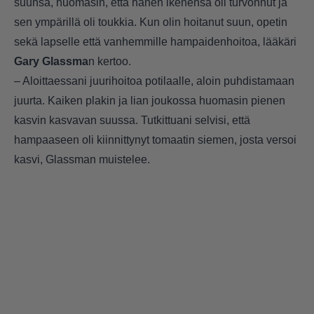
suunsa, huomasin, että hänen ikenensä oli turvonnut ja
sen ympärillä oli toukkia. Kun olin hoitanut suun, opetin
sekä lapselle että vanhemmille hampaidenhoitoa, lääkäri
Gary Glassma
n kertoo.
– Aloittaessani juurihoitoa potilaalle, aloin puhdistamaan
juurta. Kaiken plakin ja lian joukossa huomasin pienen
kasvin kasvavan suussa. Tutkittuani selvisi, että
hampaaseen oli kiinnittynyt tomaatin siemen, josta versoi
kasvi, Glassman muistelee.