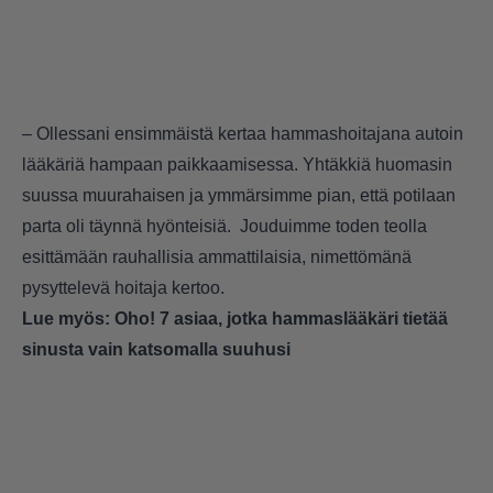
– Ollessani ensimmäistä kertaa hammashoitajana autoin
lääkäriä hampaan paikkaamisessa. Yhtäkkiä huomasin
suussa muurahaisen ja ymmärsimme pian, että potilaan
parta oli täynnä hyönteisiä. Jouduimme toden teolla
esittämään rauhallisia ammattilaisia, nimettömänä
pysyttelevä hoitaja kertoo.
Lue myös:
Oho! 7 asiaa, jotka hammaslääkäri tietää
sinusta vain katsomalla suuhusi