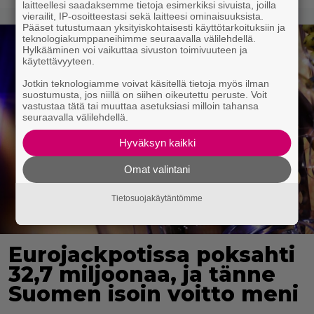
laitteellesi saadaksemme tietoja esimerkiksi sivuista, joilla
vierailit, IP-osoitteestasi sekä laitteesi ominaisuuksista.
Pääset tutustumaan yksityiskohtaisesti käyttötarkoituksiin ja
teknologiakumppaneihimme seuraavalla välilehdellä.
Hylkääminen voi vaikuttaa sivuston toimivuuteen ja
käytettävyyteen.
Jotkin teknologiamme voivat käsitellä tietoja myös ilman
suostumusta, jos niillä on siihen oikeutettu peruste. Voit
vastustaa tätä tai muuttaa asetuksiasi milloin tahansa
seuraavalla välilehdellä.
Hyväksyn kaikki
Omat valintani
Tietosuojakäytäntömme
Eurojackpotissa poksahti
32,7 miljoonaa, ja tänne
Suomen isoin voitto meni