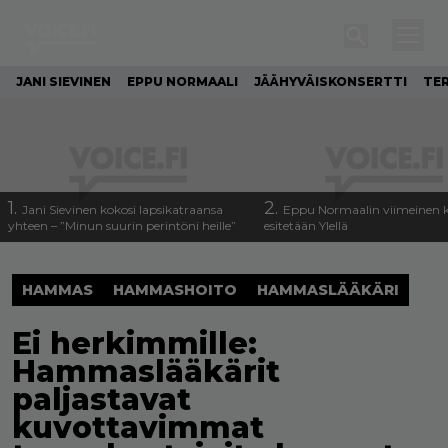
JANI SIEVINEN
EPPU NORMAALI
JÄÄHYVÄISKONSERTTI
TE
1.
2.
Jani Sievinen kokosi lapsikatraansa
Eppu Normaalin viimeinen k
yhteen – ”Minun suurin perintöni heille”
esitetään Ylellä
HAMMAS
HAMMASHOITO
HAMMASLÄÄKÄRI
Ei herkimmille:
Hammaslääkärit
paljastavat
kuvottavimmat