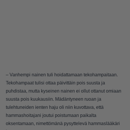
– Vanhempi nainen tuli hoidattamaan tekohampaitaan.
Tekohampaat tulisi ottaa päivittäin pois suusta ja
puhdistaa, mutta kyseinen nainen ei ollut ottanut omiaan
suusta pois kuukausiin. Mädäntyneen ruoan ja
tulehtuneiden ienten haju oli niin kuvottava, että
hammashoitajani joutui poistumaan paikalta
oksentamaan, nimettömänä pysyttelevä hammaslääkäri