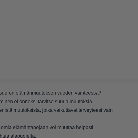
isit suuren elämänmuutoksen vuoden vaihteessa?
minen ei onneksi tarvitse suuria muutoksia
enistä muutoksista, jotka vaikuttavat terveyteesi vain
illa omia elämäntapojaan voi muuttaa helposti
ohtaa alapuolelta.