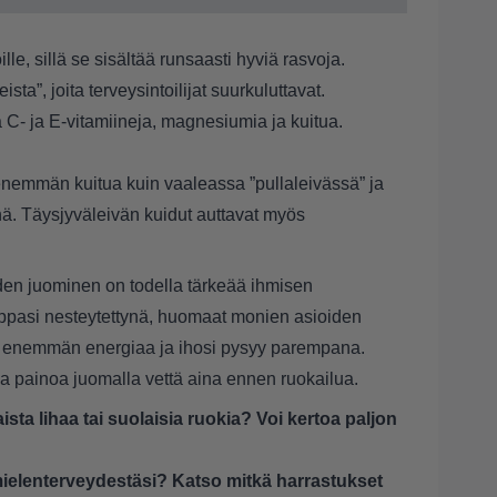
e, sillä se sisältää runsaasti hyviä rasvoja.
ta”, joita terveysintoilijat suurkuluttavat.
- ja E-vitamiineja, magnesiumia ja kuitua.
nemmän kuitua kuin vaaleassa ”pullaleivässä” ja
nä. Täysjyväleivän kuidut auttavat myös
den juominen on todella tärkeää ihmisen
oppasi nesteytettynä, huomaat monien asioiden
 enemmän energiaa ja ihosi pysyy parempana.
ttaa painoa juomalla vettä aina ennen ruokailua.
sta lihaa tai suolaisia ruokia? Voi kertoa paljon
mielenterveydestäsi? Katso mitkä harrastukset