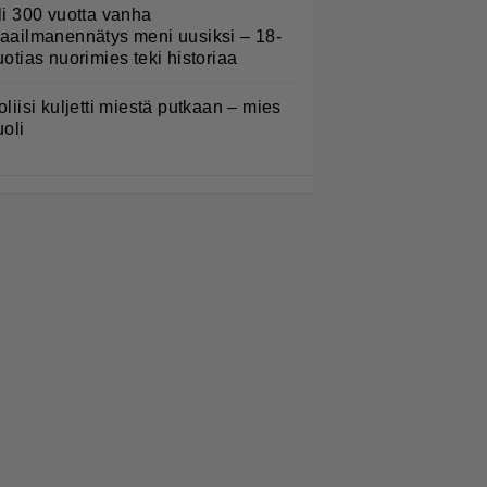
li 300 vuotta vanha
aailmanennätys meni uusiksi – 18-
uotias nuorimies teki historiaa
oliisi kuljetti miestä putkaan – mies
uoli