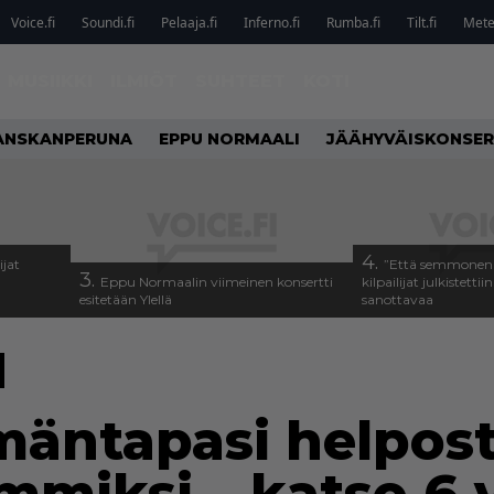
Voice.fi
Soundi.fi
Pelaaja.fi
Inferno.fi
Rumba.fi
Tilt.fi
Metel
MUSIIKKI
ILMIÖT
SUHTEET
KOTI
ANSKANPERUNA
EPPU NORMAALI
JÄÄHYVÄISKONSER
4.
ijat
”Että semmonen s
3.
Eppu Normaalin viimeinen konsertti
kilpailijat julkistettii
esitetään Ylellä
sanottavaa
äntapasi helpost