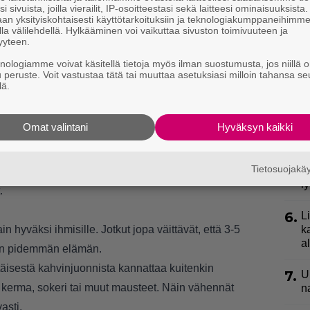
l
i sivuista, joilla vierailit, IP-osoitteestasi sekä laitteesi ominaisuuksista
an yksityiskohtaisesti käyttötarkoituksiin ja teknologiakumppaneihimm
k
la välilehdellä. Hylkääminen voi vaikuttaa sivuston toimivuuteen ja
yyteen.
3.
E
knologiamme voivat käsitellä tietoja myös ilman suostumusta, jos niillä o
e
u peruste. Voit vastustaa tätä tai muuttaa asetuksiasi milloin tahansa se
lä.
4.
”
ki
s
Omat valintani
Hyväksyn kaikki
ää, nälkäisenä tulee tehtyä paljon enemmän
aa, että myös useat tutkimukset puoltavat tätä
5.
V
Tietosuojak
p
öneet ennen kauppareissua, ostavat huomattavasti
l
.
6.
L
in hyväksi ihmisille. Jotkut jopa väittävät, että 3-5
k
a
ään pidemmän elämän.
täisestä kahvinjuonnista kannattaa kuitenkin
7.
U
 kerma, sokeri tai muut mausteet. Näin vähennät
n
asti.