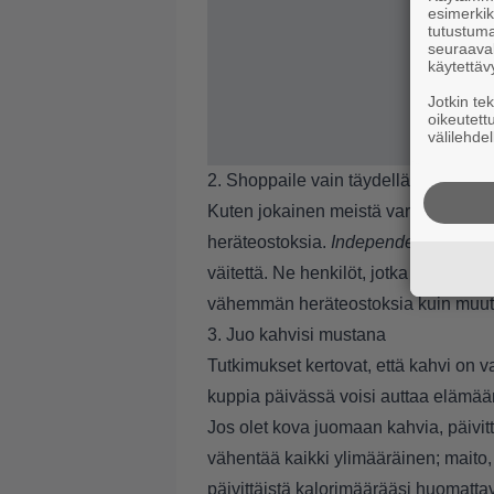
esimerkiks
tutustuma
seuraaval
käytettäv
Jotkin te
oikeutett
välilehdel
2. Shoppaile vain täydellä vatsalla
Kuten jokainen meistä varmasti tiet
heräteostoksia.
Independent
muistutt
väitettä. Ne henkilöt, jotka ovat sy
vähemmän heräteostoksia kuin muut
3. Juo kahvisi mustana
Tutkimukset kertovat, että kahvi on va
kuppia päivässä voisi auttaa eläm
Jos olet kova juomaan kahvia, päivit
vähentää kaikki ylimääräinen; maito,
päivittäistä kalorimäärääsi huomattav