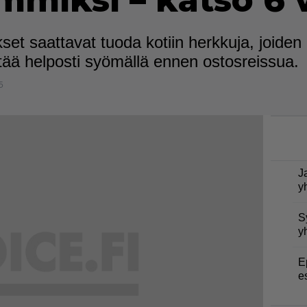
emmiksi – katso 6 
t saattavat tuoda kotiin herkkuja, joiden 
tää helposti syömällä ennen ostosreissua.
5
J
y
S
y
E
e