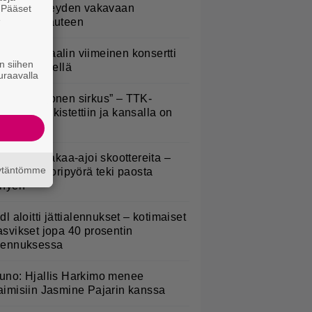
öysivät yhteyden vakavaan
. Pääset
e
ansansairauteen
ppu Normaalin viimeinen konsertti
n siihen
sitetään Ylellä
uraavalla
Että semmonen sirkus” – TTK-
lpailijat julkistettiin ja kansalla on
anottavaa
irkavalta takaa-ajoi skoottereita –
äytäntömme
oliisimoottoripyörä teki paosta
yhyen
idl aloitti jättialennukset – kotimaiset
asvikset jopa 40 prosentin
lennuksessa
uno: Hjallis Harkimo menee
aimisiin Jasmine Pajarin kanssa