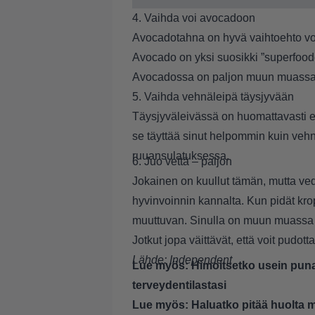
4. Vaihda voi avocadoon
Avocadotahna on hyvä vaihtoehto voill
Avocado on yksi suosikki ”superfoodeis
Avocadossa on paljon muun muassa C
5. Vaihda vehnäleipä täysjyvään
Täysjyväleivässä on huomattavasti e
se täyttää sinut helpommin kuin veh
ruuansulatuksessa.
6. Juo vettä – paljon
Jokainen on kuullut tämän, mutta ve
hyvinvoinnin kannalta. Kun pidät kr
muuttuvan. Sinulla on muun muassa
Jotkut jopa väittävät, että voit pudo
Lähde:
Independent
Lue myös:
Himoitsetko usein punai
terveydentilastasi
Lue myös:
Haluatko pitää huolta 