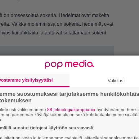
nä on prosessoitua sokeria. Hedelmät ovat makeita
kereita. Vaikka molemmissa on sokeria, hedelmät ovat
myös kuiturikkaita ja auttavat sulattamaan sokerit
vostamme yksityisyyttäsi
Valintasi
semme suostumuksesi tarjotaksemme henkilökohtai
ökokemuksen
lellisesti valitsemamme
88 teknologiakumppania
hyödynnämme henkilö
1.
J
semme paremman käyttäjäkokemuksen sekä kohdentaaksemme sisältöä
y
a.
h
ällä suostut tietojesi käyttöön seuraavasti
2.
S
laitetunnisteita ja tallennamme evästeitä laitteellesi saadaksemme tie