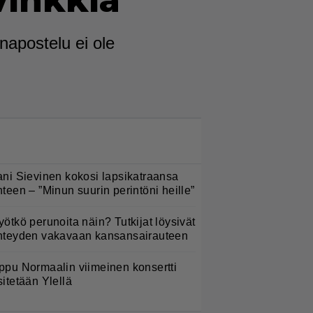
vinkkiä
napostelu ei ole
LUETUIMMAT NYT
ani Sievinen kokosi lapsikatraansa
hteen – ”Minun suurin perintöni heille”
yötkö perunoita näin? Tutkijat löysivät
hteyden vakavaan kansansairauteen
ppu Normaalin viimeinen konsertti
sitetään Ylellä