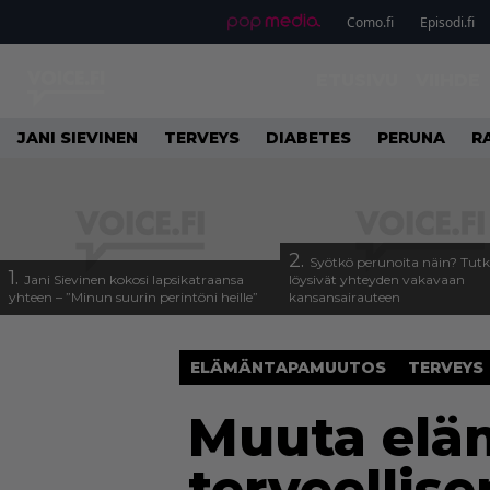
Como.fi
Episodi.fi
ETUSIVU
VIIHDE
JANI SIEVINEN
TERVEYS
DIABETES
PERUNA
R
2.
Syötkö perunoita näin? Tutk
1.
Jani Sievinen kokosi lapsikatraansa
löysivät yhteyden vakavaan
yhteen – ”Minun suurin perintöni heille”
kansansairauteen
ELÄMÄNTAPAMUUTOS
TERVEYS
Muuta eläm