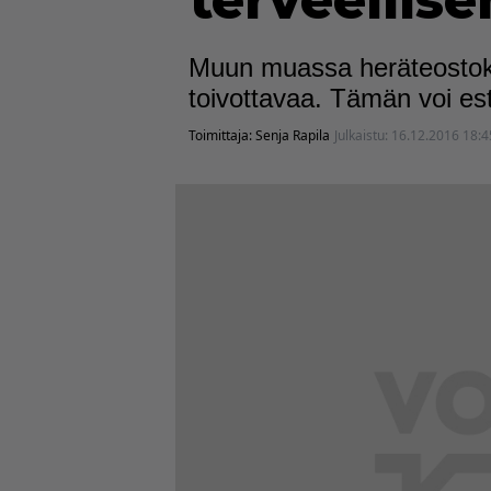
terveellis
Muun muassa heräteostokse
toivottavaa. Tämän voi es
Toimittaja:
Senja Rapila
Julkaistu:
16.12.2016 18:4