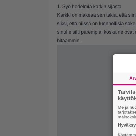
1. Syö hedelmiä karkin sijasta
Karkki on makeaa sen takia, että sii
siksi, että niissä on luonnollisia so
sinulle silti parempia, koska ne ovat 
hitaammin.
Ar
Tarvit
käytt
Me ja huo
tarjotak
mainoksi
Hyväksym
Käytämme 