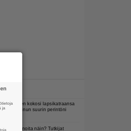
sen
LUETUIMMAT JUTUT
tietoja
ani Sievinen kokosi lapsikatraansa
 ja
hteen – ”Minun suurin perintöni
eille”
yötkö perunoita näin? Tutkijat
toja