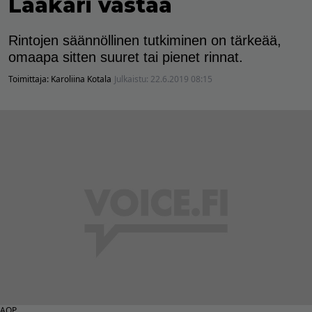
Lääkäri vastaa
Rintojen säännöllinen tutkiminen on tärkeää,
omaapa sitten suuret tai pienet rinnat.
Toimittaja:
Karoliina Kotala
Julkaistu:
22.6.2019 08:15
AOP