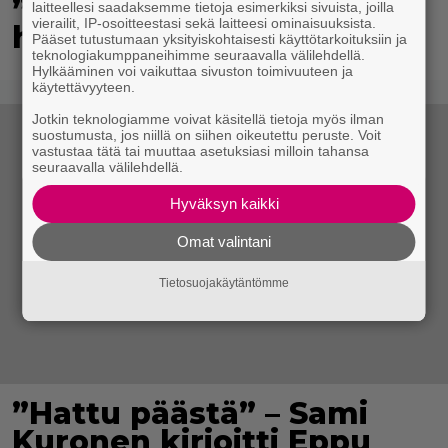
”Minun suurin perintöni
laitteellesi saadaksemme tietoja esimerkiksi sivuista, joilla
vierailit, IP-osoitteestasi sekä laitteesi ominaisuuksista.
heille”
Pääset tutustumaan yksityiskohtaisesti käyttötarkoituksiin ja
teknologiakumppaneihimme seuraavalla välilehdellä.
Hylkääminen voi vaikuttaa sivuston toimivuuteen ja
käytettävyyteen.
Jotkin teknologiamme voivat käsitellä tietoja myös ilman
suostumusta, jos niillä on siihen oikeutettu peruste. Voit
vastustaa tätä tai muuttaa asetuksiasi milloin tahansa
seuraavalla välilehdellä.
Hyväksyn kaikki
Omat valintani
Tietosuojakäytäntömme
”Hattu päästä” – Sami
Kuronen kirjoitti Eppu