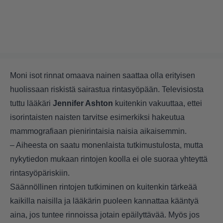
Moni isot rinnat omaava nainen saattaa olla erityisen
huolissaan riskistä sairastua rintasyöpään. Televisiosta
tuttu lääkäri
Jennifer Ashton
kuitenkin vakuuttaa, ettei
isorintaisten naisten tarvitse esimerkiksi hakeutua
mammografiaan pienirintaisia naisia aikaisemmin.
– Aiheesta on saatu monenlaista tutkimustulosta, mutta
nykytiedon mukaan rintojen koolla ei ole suoraa yhteyttä
rintasyöpäriskiin.
Säännöllinen rintojen tutkiminen on kuitenkin tärkeää
kaikilla naisilla ja lääkärin puoleen kannattaa kääntyä
aina, jos tuntee rinnoissa jotain epäilyttävää. Myös jos