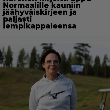
Normaalille kauniin
jäähyväiskirjeen ja
paljasti
lempikappaleensa