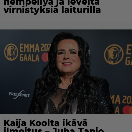
hempeilyä ja leveitä
virnistyksiä laiturilla
Kaija Koolta ikävä
ilmoitus – Juha Tapio