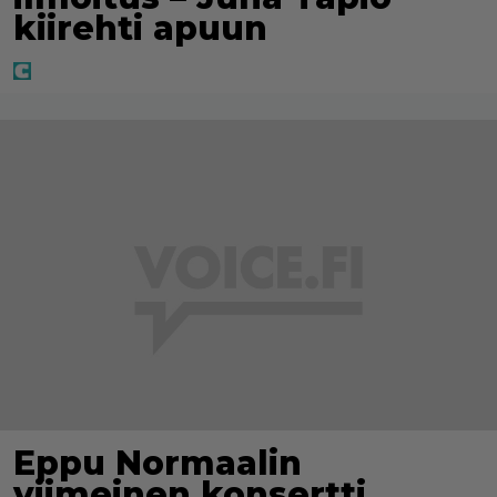
kiirehti apuun
Eppu Normaalin
viimeinen konsertti