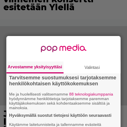
esitetään Ylellä
Arvostamme yksityisyyttäsi
Valintasi
Tarvitsemme suostumuksesi tarjotaksemme
henkilökohtaisen käyttökokemuksen
Me ja huolellisesti valitsemamme
88 teknologiakumppania
hyödynnämme henkilötietoja tarjotaksemme paremman
käyttäjäkokemuksen sekä kohdentaaksemme sisältöä ja
mainoksia.
Jani Sievinen kokosi
Hyväksymällä suostut tietojesi käyttöön seuraavasti
lapsikatraansa yhteen –
Käytämme laitetunnisteita ja tallennamme evästeitä