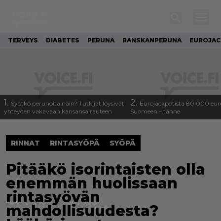
TERVEYS
DIABETES
PERUNA
RANSKANPERUNA
EUROJA
1.
2.
Syötkö perunoita näin? Tutkijat löysivät
Eurojackpotista 80 000 eur
yhteyden vakavaan kansansairauteen
Suomeen – tänne
RINNAT
RINTASYÖPÄ
SYÖPÄ
Pitääkö isorintaisten olla
enemmän huolissaan
rintasyövän
mahdollisuudesta?