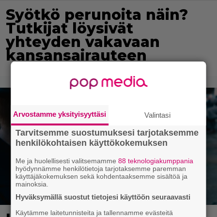
Syötkö perunoita näin?
Tutkijat löysivät
yhteyden vakavaan
kansansairauteen
Arvostamme yksityisyyttäsi
Valintasi
Tarvitsemme suostumuksesi tarjotaksemme
henkilökohtaisen käyttökokemuksen
Me ja huolellisesti valitsemamme
88 teknologiakumppania
hyödynnämme henkilötietoja tarjotaksemme paremman
käyttäjäkokemuksen sekä kohdentaaksemme sisältöä ja
mainoksia.
Hyväksymällä suostut tietojesi käyttöön seuraavasti
Käytämme laitetunnisteita ja tallennamme evästeitä