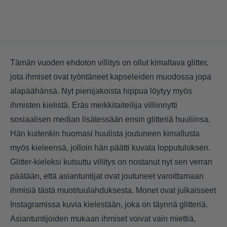
Tämän vuoden ehdoton villitys on ollut kimaltava glitter,
jota ihmiset ovat työntäneet kapseleiden muodossa jopa
alapäähänsä. Nyt pienijakoista hippua löytyy myös
ihmisten kielistä. Eräs meikkitaiteilija villiinnytti
sosiaalisen median lisätessään ensin glitteriä huuliinsa.
Hän kuitenkin huomasi huulista joutuneen kimallusta
myös kieleensä, jolloin hän päätti kuvata lopputuloksen.
Glitter-kieleksi kutsuttu villitys on nostanut nyt sen verran
päätään, että asiantuntijat ovat joutuneet varoittamaan
ihmisiä tästä muotituulahduksesta. Monet ovat julkaisseet
Instagramissa kuvia kielestään, joka on täynnä glitteriä.
Asiantuntijoiden mukaan ihmiset voivat vain miettiä,