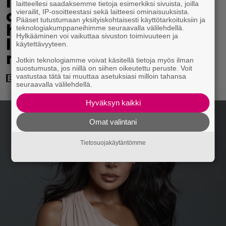
Illalla tv:ssä: Perinteinen
laitteellesi saadaksemme tietoja esimerkiksi sivuista, joilla
dekkari Agatha Christien
vierailit, IP-osoitteestasi sekä laitteesi ominaisuuksista.
Pääset tutustumaan yksityiskohtaisesti käyttötarkoituksiin ja
hengessä – vuoden 2023
teknologiakumppaneihimme seuraavalla välilehdellä.
Hylkääminen voi vaikuttaa sivuston toimivuuteen ja
leffa tarjoaa
käytettävyyteen.
murhamysteerin
Jotkin teknologiamme voivat käsitellä tietoja myös ilman
suostumusta, jos niillä on siihen oikeutettu peruste. Voit
vastustaa tätä tai muuttaa asetuksiasi milloin tahansa
seuraavalla välilehdellä.
Hyväksyn kaikki
Omat valintani
Tietosuojakäytäntömme