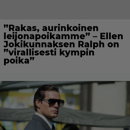
”Rakas, aurinkoinen
leijonapoikamme” – Ellen
Jokikunnaksen Ralph on
”virallisesti kympin
poika”