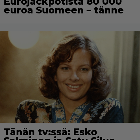
Eurojackpotista 80 000
euroa Suomeen – tänne
Tänän tv:ssä: Esko