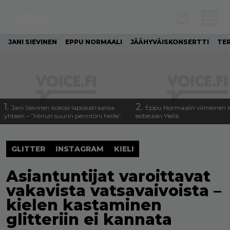
JANI SIEVINEN
EPPU NORMAALI
JÄÄHYVÄISKONSERTTI
TE
1.
2.
Jani Sievinen kokosi lapsikatraansa
Eppu Normaalin viimeinen k
yhteen – ”Minun suurin perintöni heille”
esitetään Ylellä
GLITTER
INSTAGRAM
KIELI
Asiantuntijat varoittavat
vakavista vatsavaivoista –
kielen kastaminen
glitteriin ei kannata