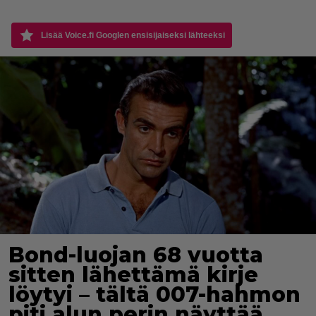
Lisää Voice.fi Googlen ensisijaiseksi lähteeksi
Bond-luojan 68 vuotta
sitten lähettämä kirje
löytyi – tältä 007-hahmon
piti alun perin näyttää