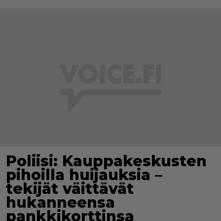
Poliisi: Kauppakeskusten
pihoilla huijauksia –
tekijät väittävät
hukanneensa
pankkikorttinsa