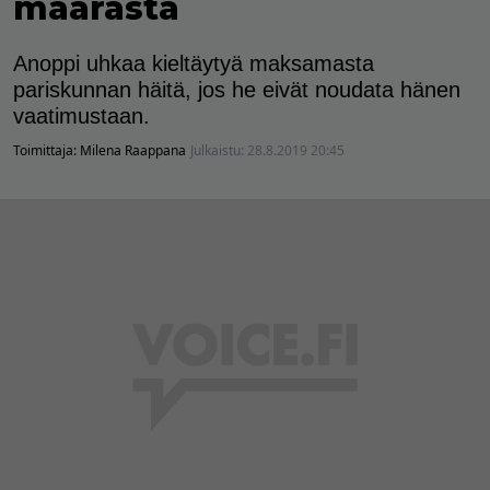
määrästä
Anoppi uhkaa kieltäytyä maksamasta
pariskunnan häitä, jos he eivät noudata hänen
vaatimustaan.
Toimittaja:
Milena Raappana
Julkaistu:
28.8.2019 20:45