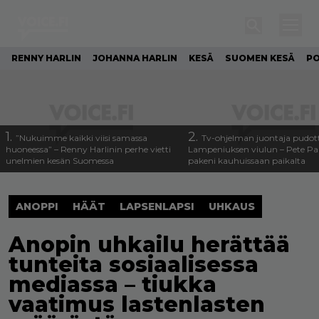
RENNY HARLIN
JOHANNA HARLIN
KESÄ
SUOMEN KESÄ
PO
1.
2.
”Nukuimme kaikki viisi samassa
Tv-ohjelman juontaja pudott
huoneessa” – Renny Harlinin perhe vietti
Lampeniuksen viulun – Pete P
unelmien kesän Suomessa
pakeni kauhuissaan paikalta
ANOPPI
HÄÄT
LAPSENLAPSI
UHKAUS
Anopin uhkailu herättää
tunteita sosiaalisessa
mediassa – tiukka
vaatimus lastenlasten