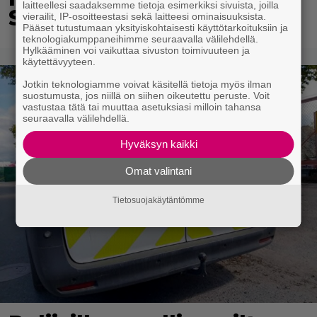
laitteellesi saadaksemme tietoja esimerkiksi sivuista, joilla
S-marketista
vierailit, IP-osoitteestasi sekä laitteesi ominaisuuksista.
Pääset tutustumaan yksityiskohtaisesti käyttötarkoituksiin ja
teknologiakumppaneihimme seuraavalla välilehdellä.
Hylkääminen voi vaikuttaa sivuston toimivuuteen ja
käytettävyyteen.
Jotkin teknologiamme voivat käsitellä tietoja myös ilman
suostumusta, jos niillä on siihen oikeutettu peruste. Voit
vastustaa tätä tai muuttaa asetuksiasi milloin tahansa
seuraavalla välilehdellä.
Hyväksyn kaikki
Omat valintani
Tietosuojakäytäntömme