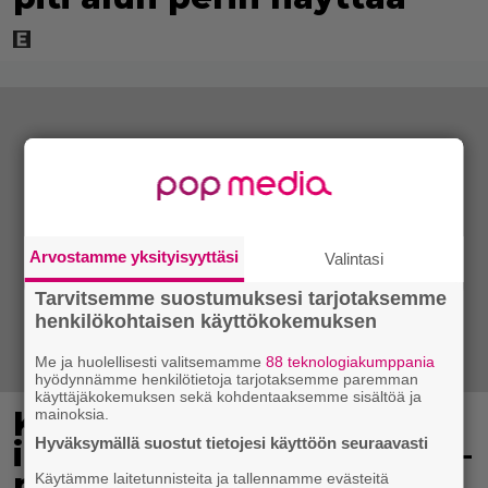
Arvostamme yksityisyyttäsi
Valintasi
Tarvitsemme suostumuksesi tarjotaksemme
henkilökohtaisen käyttökokemuksen
Me ja huolellisesti valitsemamme
88 teknologiakumppania
hyödynnämme henkilötietoja tarjotaksemme paremman
käyttäjäkokemuksen sekä kohdentaaksemme sisältöä ja
Koululaisille jaetaan
mainoksia.
Hyväksymällä suostut tietojesi käyttöön seuraavasti
ilmaisia heijastinreppuja –
näin voit lunastaa omasi
Käytämme laitetunnisteita ja tallennamme evästeitä