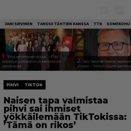
JANI SIEVINEN
TANSSII TÄHTIEN KANSSA
TTK
SOMEKOHU
1.
”Että semmonen sirkus” – TTK-
2.
kilpailijat julkistettiin ja kansalla on
Jani Sievinen kokosi lapsika
sanottavaa
yhteen – ”Minun suurin perintöni
PIHVI
TIKTOK
Naisen tapa valmistaa
pihvi sai ihmiset
yökkäilemään TikTokissa:
’Tämä on rikos’