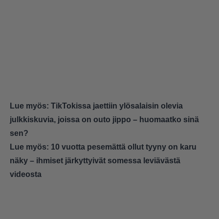
Lue myös:
TikTokissa jaettiin ylösalaisin olevia
julkkiskuvia, joissa on outo jippo – huomaatko sinä
sen?
Lue myös:
10 vuotta pesemättä ollut tyyny on karu
näky – ihmiset järkyttyivät somessa leviävästä
videosta