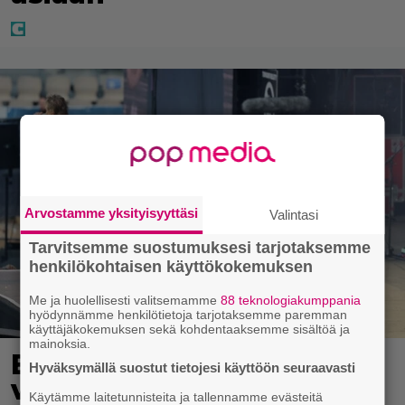
Arvostamme yksityisyyttäsi
Valintasi
Tarvitsemme suostumuksesi tarjotaksemme
henkilökohtaisen käyttökokemuksen
Me ja huolellisesti valitsemamme
88 teknologiakumppania
hyödynnämme henkilötietoja tarjotaksemme paremman
käyttäjäkokemuksen sekä kohdentaaksemme sisältöä ja
mainoksia.
Eppu Normaalin
Hyväksymällä suostut tietojesi käyttöön seuraavasti
viimeinen konsertti
Käytämme laitetunnisteita ja tallennamme evästeitä