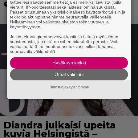
esitetään Ylellä
laitteellesi saadaksemme tietoja esimerkiksi sivuista, joilla
vierailit, IP-osoitteestasi sekä laitteesi ominaisuuksista.
Pääset tutustumaan yksityiskohtaisesti käyttötarkoituksiin ja
teknologiakumppaneihimme seuraavalla välilehdellä.
Hylkääminen voi vaikuttaa sivuston toimivuuteen ja
käytettävyyteen.
Jotkin teknologiamme voivat käsitellä tietoja myös ilman
suostumusta, jos niillä on siihen oikeutettu peruste. Voit
vastustaa tätä tai muuttaa asetuksiasi milloin tahansa
seuraavalla välilehdellä.
Hyväksyn kaikki
Omat valintani
Tietosuojakäytäntömme
Diandra julkaisi upeita
kuvia Helsingistä –