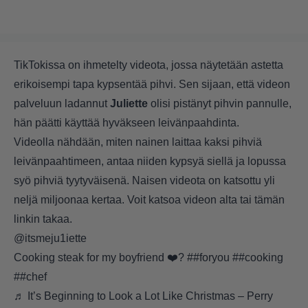
TikTokissa on ihmetelty videota, jossa näytetään astetta
erikoisempi tapa kypsentää pihvi. Sen sijaan, että videon
palveluun ladannut
Juliette
olisi pistänyt pihvin pannulle,
hän päätti käyttää hyväkseen leivänpaahdinta.
Videolla nähdään, miten nainen laittaa kaksi pihviä
leivänpaahtimeen, antaa niiden kypsyä siellä ja lopussa
syö pihviä tyytyväisenä. Naisen videota on katsottu yli
neljä miljoonaa kertaa. Voit katsoa videon alta tai
tämän
linkin takaa
.
@itsmeju1iette
Cooking steak for my boyfriend ❤️?
##foryou
##cooking
##chef
♬ It’s Beginning to Look a Lot Like Christmas – Perry