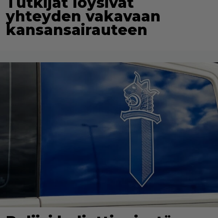
Tutkijat löysivät
yhteyden vakavaan
kansansairauteen