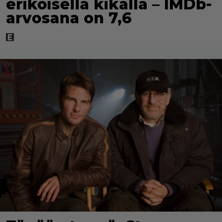
erikoisella kikalla – IMDb-
arvosana on 7,6