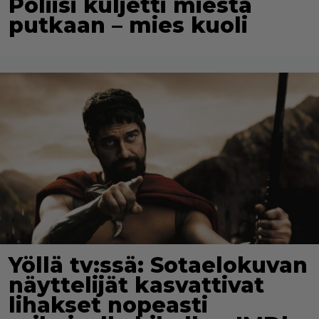
Poliisi kuljetti miestä
putkaan – mies kuoli
Yöllä tv:ssä: Sotaelokuvan
näyttelijät kasvattivat
lihakset nopeasti