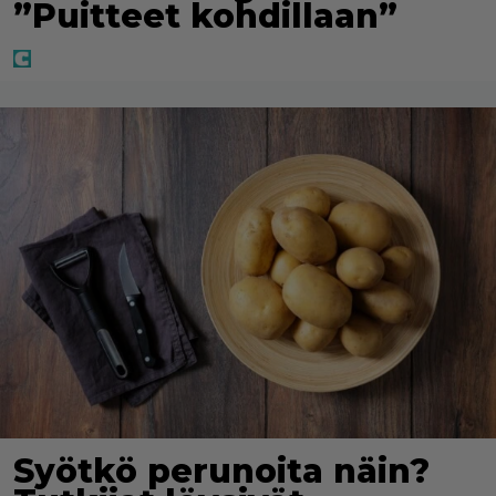
”Puitteet kohdillaan”
Syötkö perunoita näin?