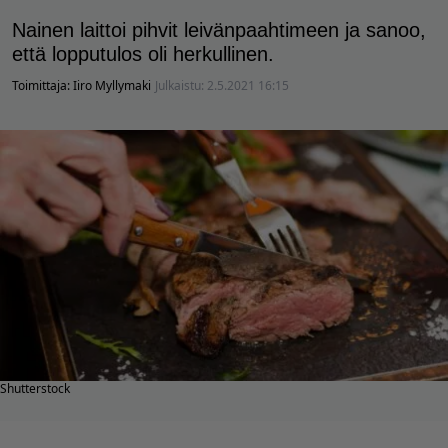
Nainen laittoi pihvit leivänpaahtimeen ja sanoo,
että lopputulos oli herkullinen.
Toimittaja:
Iiro Myllymaki
Julkaistu:
2.5.2021 16:15
Shutterstock