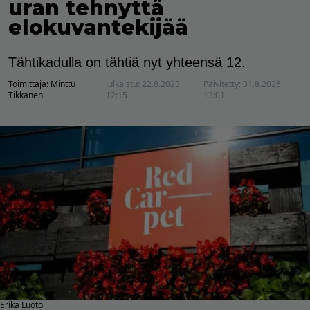
uran tehnyttä
elokuvantekijää
Tähtikadulla on tähtiä nyt yhteensä 12.
Toimittaja:
Minttu
Julkaistu:
22.8.2023
Päivitetty:
31.8.2025
Tikkanen
12:15
13:01
Erika Luoto