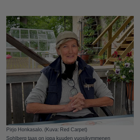
Pirjo Honkasalo. (Kuva: Red Carpet)
Sohlberg taas on jopa kuuden vuosikymmenen