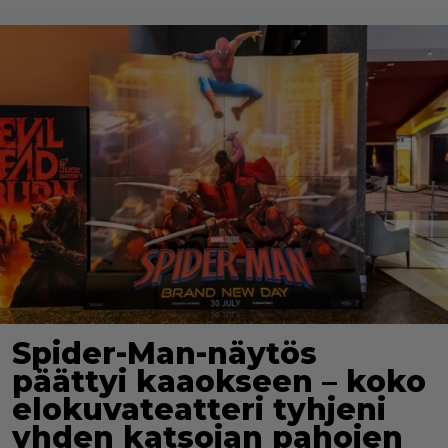
Spider-Man-näytös
päättyi kaaokseen – koko
elokuvateatteri tyhjeni
yhden katsojan pahojen