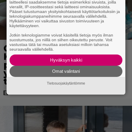
laitteellesi saadaksemme tietoja esimerkiksi sivuista, joilla
vierailit, IP-osoitteestasi sekä laitteesi ominaisuuksista.
Pääset tutustumaan yksityiskohtaisesti käyttötarkoituksiin ja
teknologiakumppaneihimme seuraavalla välilehdellä.
Hylkääminen voi vaikuttaa sivuston toimivuuteen ja
käytettävyyteen.
Jotkin teknologiamme voivat käsitellä tietoja myös ilman
suostumusta, jos niillä on siihen oikeutettu peruste. Voit
vastustaa tätä tai muuttaa asetuksiasi milloin tahansa
Clint Eastwood näytti
seuraavalla välilehdellä.
Kevin Costnerille kaapin
Hyväksyn kaikki
paikan hyvin
yksinkertaisella
Omat valintani
toimenpiteellä
Tietosuojakäytäntömme