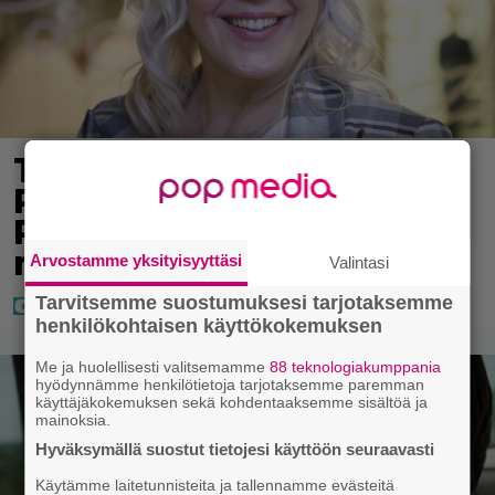
Tältä näyttää Vappu
Pimiän perhelomalla
Portugalissa – ”Kaunis
mekko”
Arvostamme yksityisyyttäsi
Valintasi
Tarvitsemme suostumuksesi tarjotaksemme
henkilökohtaisen käyttökokemuksen
Me ja huolellisesti valitsemamme
88 teknologiakumppania
hyödynnämme henkilötietoja tarjotaksemme paremman
käyttäjäkokemuksen sekä kohdentaaksemme sisältöä ja
mainoksia.
Hyväksymällä suostut tietojesi käyttöön seuraavasti
Käytämme laitetunnisteita ja tallennamme evästeitä