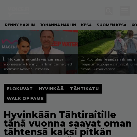
RENNY HARLIN
JOHANNA HARLIN
KESÄ
SUOMEN KESÄ
KO
1.
2.
”Nukuimme kaikki viisi samassa
Koululaisille jaetaan ilmaisia
huoneessa” – Renny Harlinin perhe vietti
heijastinreppuja – näin voit lun
unelmien kesän Suomessa
omasi S-marketista
ELOKUVAT
HYVINKÄÄ
TÄHTIKATU
WALK OF FAME
Hyvinkään Tähtiraitille
tänä vuonna saavat oman
tähtensä kaksi pitkän