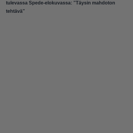
tulevassa Spede-elokuvassa: ”Täysin mahdoton
tehtävä”