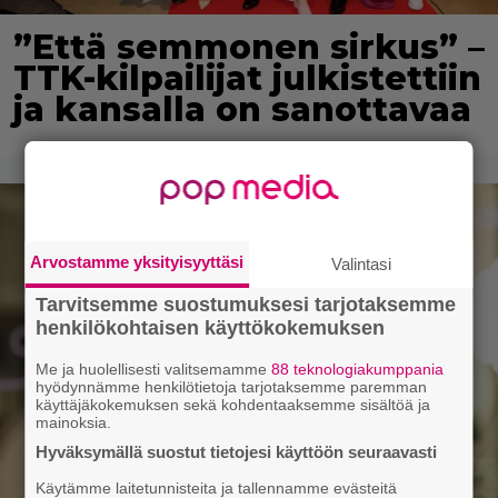
”Että semmonen sirkus” –
TTK-kilpailijat julkistettiin
ja kansalla on sanottavaa
Arvostamme yksityisyyttäsi
Valintasi
Tarvitsemme suostumuksesi tarjotaksemme
henkilökohtaisen käyttökokemuksen
Me ja huolellisesti valitsemamme
88 teknologiakumppania
hyödynnämme henkilötietoja tarjotaksemme paremman
käyttäjäkokemuksen sekä kohdentaaksemme sisältöä ja
mainoksia.
Hyväksymällä suostut tietojesi käyttöön seuraavasti
Käytämme laitetunnisteita ja tallennamme evästeitä