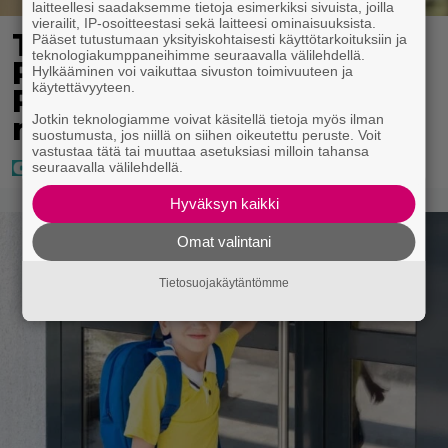
laitteellesi saadaksemme tietoja esimerkiksi sivuista, joilla
vierailit, IP-osoitteestasi sekä laitteesi ominaisuuksista.
Tältä näyttää Vappu
Pääset tutustumaan yksityiskohtaisesti käyttötarkoituksiin ja
teknologiakumppaneihimme seuraavalla välilehdellä.
Pimiän perhelomalla
Hylkääminen voi vaikuttaa sivuston toimivuuteen ja
käytettävyyteen.
Portugalissa – ”Kaunis
mekko”
Jotkin teknologiamme voivat käsitellä tietoja myös ilman
suostumusta, jos niillä on siihen oikeutettu peruste. Voit
vastustaa tätä tai muuttaa asetuksiasi milloin tahansa
seuraavalla välilehdellä.
Hyväksyn kaikki
Omat valintani
Tietosuojakäytäntömme