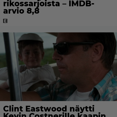
rikossarjoista – IMDB-
arvio 8,8
Clint Eastwood näytti
Kevin Costnerille kaapin