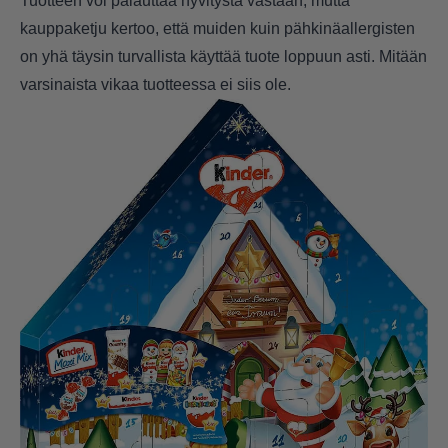
Tuotteen voi palauttaa hyvitystä vastaan, mutta
kauppaketju kertoo, että muiden kuin pähkinäallergisten
on yhä täysin turvallista käyttää tuote loppuun asti. Mitään
varsinaista vikaa tuotteessa ei siis ole.