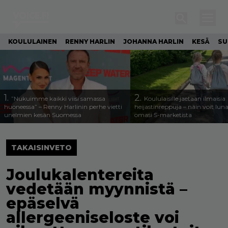
KOULULAINEN
RENNY HARLIN
JOHANNA HARLIN
KESÄ
SU
1.
2.
”Nukuimme kaikki viisi samassa
Koululaisille jaetaan ilmaisia
huoneessa” – Renny Harlinin perhe vietti
heijastinreppuja – näin voit lun
unelmien kesän Suomessa
omasi S-marketista
TAKAISINVETO
Joulukalentereita
vedetään myynnistä –
epäselvä
allergeeniseloste voi