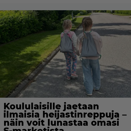
Koululaisille jaetaan
ilmaisia heijastinreppuja –
näin voit lunastaa omasi
S-marketista