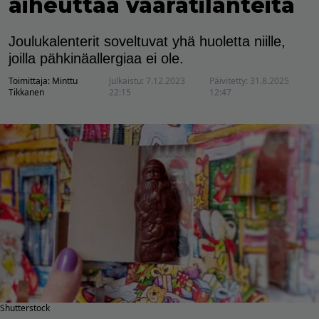
aiheuttaa vaaratilanteita
Joulukalenterit soveltuvat yhä huoletta niille,
joilla pähkinäallergiaa ei ole.
Toimittaja:
Minttu
Julkaistu:
7.12.2023
Päivitetty:
31.8.2025
Tikkanen
22:15
12:47
Shutterstock