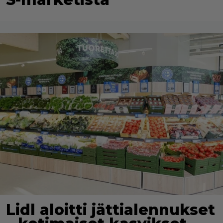
Lidl aloitti jättialennukset