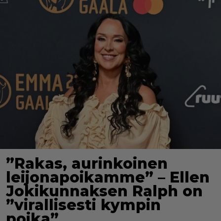
”Rakas, aurinkoinen
leijonapoikamme” – Ellen
Jokikunnaksen Ralph on
”virallisesti kympin
poika”