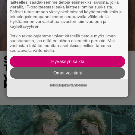
laitteellesi saadaksemme tietoja esimerkiksi sivuista, joilla
vierailit, IP-osoitteestasi sekä laitteesi ominaisuuksista.
Pääset tutustumaan yksityiskohtaisesti käyttötarkoituksiin ja
teknologiakumppaneihimme seuraavalla välilehdellä.
Hylkääminen voi vaikuttaa sivuston toimivuuteen ja
käytettävyyteen.
Jotkin teknologiamme voivat käsitellä tietoja myös ilman
suostumusta, jos niillä on siihen oikeutettu peruste. Voit
vastustaa tätä tai muuttaa asetuksiasi milloin tahansa
seuraavalla välilehdellä.
Syötkö perunoita näin?
Hyväksyn kaikki
Tutkijat löysivät
Omat valintani
yhteyden vakavaan
kansansairauteen
Tietosuojakäytäntömme