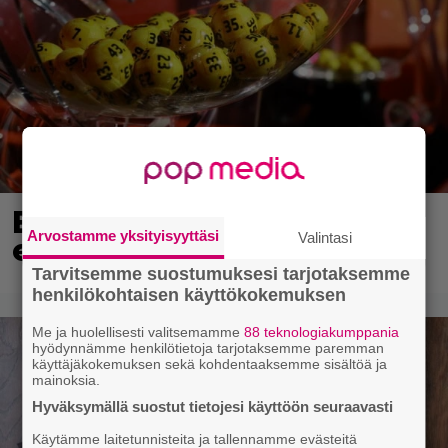
Eurojackpotista 80 000
Arvostamme yksityisyyttäsi
Valintasi
euroa Suomeen – tänne
Tarvitsemme suostumuksesi tarjotaksemme
henkilökohtaisen käyttökokemuksen
Me ja huolellisesti valitsemamme
88 teknologiakumppania
hyödynnämme henkilötietoja tarjotaksemme paremman
käyttäjäkokemuksen sekä kohdentaaksemme sisältöä ja
mainoksia.
Hyväksymällä suostut tietojesi käyttöön seuraavasti
Käytämme laitetunnisteita ja tallennamme evästeitä