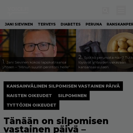
JANI SIEVINEN
TERVEYS
DIABETES
PERUNA
RANSKANPE
2.
Syötkö perunoita näin? Tutk
1.
Jani Sievinen kokosi lapsikatraansa
löysivät yhteyden vakavaan
yhteen – ”Minun suurin perintöni heille”
kansansairauteen
KANSAINVÄLINEN SILPOMISEN VASTAINEN PÄIVÄ
NAISTEN OIKEUDET
SILPOMINEN
TYTTÖJEN OIKEUDET
Tänään on silpomisen
vastainen päivä –