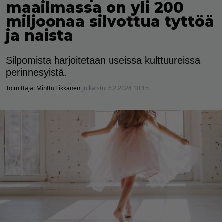
maailmassa on yli 200
miljoonaa silvottua tyttöä
ja naista
Silpomista harjoitetaan useissa kulttuureissa
perinnesyistä.
Toimittaja:
Minttu Tikkanen
Julkaistu:
6.2.2024 10:15