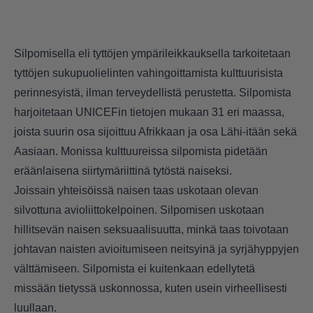
Silpomisella eli tyttöjen ympärileikkauksella tarkoitetaan
tyttöjen sukupuolielinten vahingoittamista kulttuurisista
perinnesyistä, ilman terveydellistä perustetta. Silpomista
harjoitetaan UNICEFin tietojen mukaan 31 eri maassa,
joista suurin osa sijoittuu Afrikkaan ja osa Lähi-itään sekä
Aasiaan. Monissa kulttuureissa silpomista pidetään
eräänlaisena siirtymäriittinä tytöstä naiseksi.
Joissain yhteisöissä naisen taas uskotaan olevan
silvottuna avioliittokelpoinen. Silpomisen uskotaan
hillitsevän naisen seksuaalisuutta, minkä taas toivotaan
johtavan naisten avioitumiseen neitsyinä ja syrjähyppyjen
välttämiseen. Silpomista ei kuitenkaan edellytetä
missään tietyssä uskonnossa, kuten usein virheellisesti
luullaan.