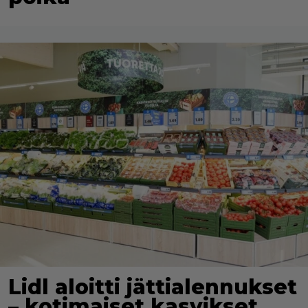
Lidl aloitti jättialennukset
– kotimaiset kasvikset