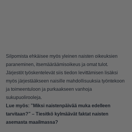
Silpomista ehkäisee myös yleinen naisten oikeuksien
paraneminen, itsemääräämisoikeus ja omat tulot.
Järjestöt työskentelevät siis tiedon levittämisen lisäksi
myös järjestääkseen naisille mahdollisuuksia työntekoon
ja toimeentuloon ja purkaakseen vanhoja
sukupuolirooleja.
Lue myös:
”Miksi naistenpäivää muka edelleen
tarvitaan?” – Tiesitkö kylmäävät faktat naisten
asemasta maailmassa?