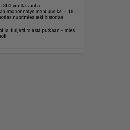
li 300 vuotta vanha
aailmanennätys meni uusiksi – 18-
uotias nuorimies teki historiaa
oliisi kuljetti miestä putkaan – mies
uoli