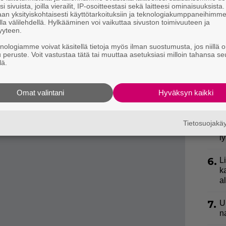
2.
i sivuista, joilla vierailit, IP-osoitteestasi sekä laitteesi ominaisuuksista
l
on yksilötiedot sisältävä kantakirja, jonka avulla hän
an yksityiskohtaisesti käyttötarkoituksiin ja teknologiakumppaneihimm
k
la välilehdellä. Hylkääminen voi vaikuttaa sivuston toimivuuteen ja
it tavoitteenaan säilyttää amurintiikerien
yyteen.
saari kertoo.
3.
E
knologiamme voivat käsitellä tietoja myös ilman suostumusta, jos niillä o
e
u peruste. Voit vastustaa tätä tai muuttaa asetuksiasi milloin tahansa se
ltu jo molempien naarastiikereiden tulevaisuus.
lä.
4.
”
ki
Omat valintani
Hyväksyn kaikki
s
5.
V
Tietosuojak
p
l
6.
L
k
a
7.
U
n