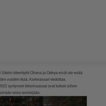
Sibirin tiikeritytöt Ohana ja Odeya eivät ole enää
den vuoden ikää, Korkeasaari tiedottaa.
2 syntyneet tiikerinaaraat ovat tulleet siihen
tsimään omia reviirejään.