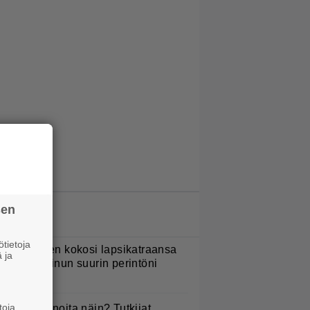
sen
LUETUIMMAT JUTUT
tietoja
ani Sievinen kokosi lapsikatraansa
 ja
hteen – ”Minun suurin perintöni
eille”
toja
yötkö perunoita näin? Tutkijat