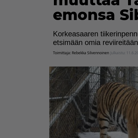
muuttaa Ta
emonsa Sib
Korkeasaaren tiikerinpennu
etsimään omia reviireitään
Toimittaja:
Rebekka Silvennoinen
Julkaistu:
11.6.2