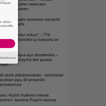
. Pääset
öysivät yhteyden vakavaan
e
ansansairauteen
ppu Normaalin viimeinen konsertti
n siihen
sitetään Ylellä
uraavalla
Että semmonen sirkus” – TTK-
lpailijat julkistettiin ja kansalla on
anottavaa
irkavalta takaa-ajoi skoottereita –
äytäntömme
oliisimoottoripyörä teki paosta
yhyen
idl aloitti jättialennukset – kotimaiset
asvikset jopa 40 prosentin
lennuksessa
uno: Hjallis Harkimo menee
aimisiin Jasmine Pajarin kanssa