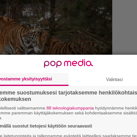
vostamme yksityisyyttäsi
Valintasi
semme suostumuksesi tarjotaksemme henkilökohtai
ökokemuksen
lellisesti valitsemamme
88 teknologiakumppania
hyödynnämme henkilö
1.
J
semme paremman käyttäjäkokemuksen sekä kohdentaaksemme sisältöä
y
a.
ari Lehmonen)
h
ällä suostut tietojesi käyttöön seuraavasti
rooppalaisten eläintarhojen yhteiseen
laitetunnisteita ja tallennamme evästeitä laitteellesi saadaksemme tie
äntymisissä ja siirroissa suositukset tekee
S