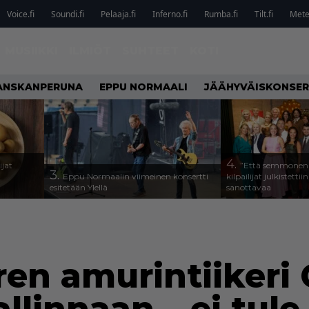
Voice.fi
Soundi.fi
Pelaaja.fi
Inferno.fi
Rumba.fi
Tilt.fi
Metel
MUSIIKKI
ILMIÖT
SUHTEET
KOTI
ANSKANPERUNA
EPPU NORMAALI
JÄÄHYVÄISKONSER
4.
ijat
”Että semmonen s
3.
Eppu Normaalin viimeinen konsertti
kilpailijat julkistettii
esitetään Ylellä
sanottavaa
en amurintiikeri