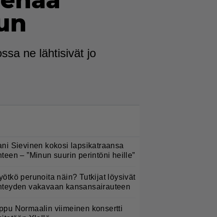
 enää
uun
sa ne lähtisivät jo
LUETUIMMAT NYT
ani Sievinen kokosi lapsikatraansa
hteen – ”Minun suurin perintöni heille”
yötkö perunoita näin? Tutkijat löysivät
hteyden vakavaan kansansairauteen
ppu Normaalin viimeinen konsertti