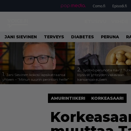
Como.fi
Episodi.fi
ETUSIVU
VIIHDE
JANI SIEVINEN
TERVEYS
DIABETES
PERUNA
R
2.
Syötkö perunoita näin? Tutk
1.
Jani Sievinen kokosi lapsikatraansa
löysivät yhteyden vakavaan
yhteen – ”Minun suurin perintöni heille”
kansansairauteen
AMURINTIIKERI
KORKEASAARI
Korkeasaar