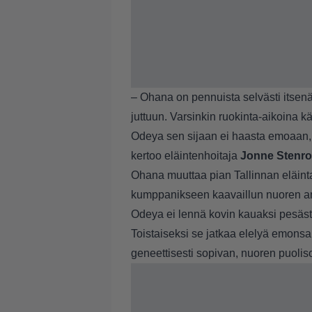
– Ohana on pennuista selvästi itsen
juttuun. Varsinkin ruokinta-aikoina k
Odeya sen sijaan ei haasta emoaan, j
kertoo eläintenhoitaja
Jonne Stenr
Ohana muuttaa pian Tallinnan eläint
kumppanikseen kaavaillun nuoren amu
Odeya ei lennä kovin kauaksi pesäst
Toistaiseksi se jatkaa elelyä emon
geneettisesti sopivan, nuoren puolis