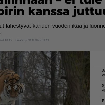
llinnaan – ei tule
irin kanssa jutt
t lähestyvät kahden vuoden ikää ja luonnos
.
024 10:15
Päivitetty:
31.8.2025 09:43
J
y
S
y
E