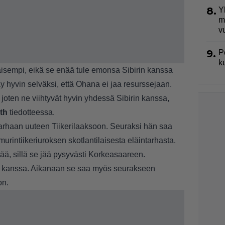
8.
Y
m
v
9.
P
k
äisempi, eikä se enää tule emonsa Sibirin kanssa
äy hyvin selväksi, että Ohana ei jaa resurssejaan.
oten ne viihtyvät hyvin yhdessä Sibirin kanssa,
oth
tiedotteessa.
arhaan uuteen Tiikerilaaksoon. Seuraksi hän saa
rintiikeriuroksen skotlantilaisesta eläintarhasta.
ää, sillä se jää pysyvästi Korkeasaareen.
sa kanssa. Aikanaan se saa myös seurakseen
on.