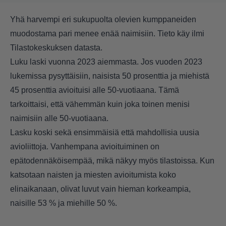
Yhä harvempi eri sukupuolta olevien kumppaneiden
muodostama pari menee enää naimisiin. Tieto käy ilmi
Tilastokeskuksen datasta.
Luku laski vuonna 2023 aiemmasta. Jos vuoden 2023
lukemissa pysyttäisiin, naisista 50 prosenttia ja miehistä
45 prosenttia avioituisi alle 50-vuotiaana. Tämä
tarkoittaisi, että vähemmän kuin joka toinen menisi
naimisiin alle 50-vuotiaana.
Lasku koski sekä ensimmäisiä että mahdollisia uusia
avioliittoja. Vanhempana avioituiminen on
epätodennäköisempää, mikä näkyy myös tilastoissa. Kun
katsotaan naisten ja miesten avioitumista koko
elinaikanaan, olivat luvut vain hieman korkeampia,
naisille 53 % ja miehille 50 %.