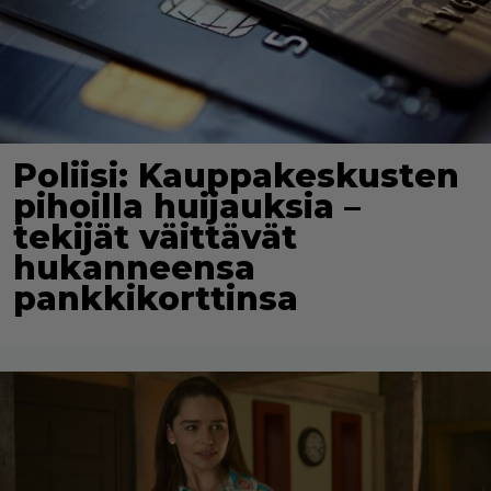
Poliisi: Kauppakeskusten
pihoilla huijauksia –
tekijät väittävät
hukanneensa
pankkikorttinsa