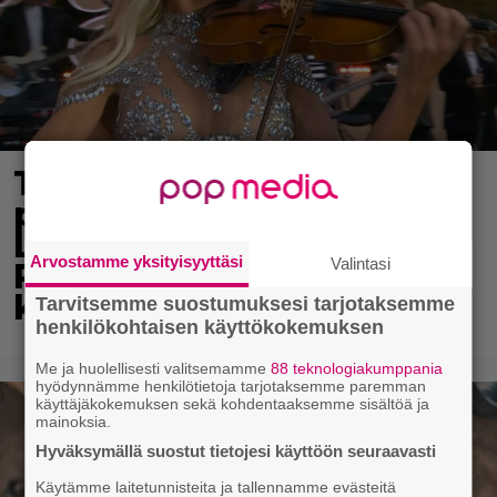
Tv-ohjelman juontaja
pudotti Linda
Lampeniuksen viulun –
Arvostamme yksityisyyttäsi
Valintasi
Pete Parkkonen pakeni
kauhuissaan paikalta
Tarvitsemme suostumuksesi tarjotaksemme
henkilökohtaisen käyttökokemuksen
Me ja huolellisesti valitsemamme
88 teknologiakumppania
hyödynnämme henkilötietoja tarjotaksemme paremman
käyttäjäkokemuksen sekä kohdentaaksemme sisältöä ja
mainoksia.
Hyväksymällä suostut tietojesi käyttöön seuraavasti
Käytämme laitetunnisteita ja tallennamme evästeitä