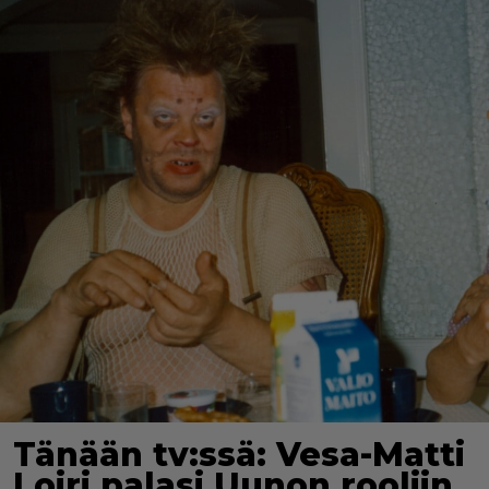
Tänään tv:ssä: Vesa-Matti
Loiri palasi Uunon rooliin