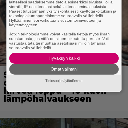
laitteellesi saadaksemme tietoja esimerkiksi sivuista, joilla
vierailit, IP-osoitteestasi sekä laitteesi ominaisuuksista.
Pääset tutustumaan yksityiskohtaisesti käyttötarkoituksiin ja
teknologiakumppaneihimme seuraavalla välilehdellä.
Hylkääminen voi vaikuttaa sivuston toimivuuteen ja
käytettävyyteen.
Jotkin teknologiamme voivat käsitellä tietoja myös ilman
suostumusta, jos niillä on siihen oikeutettu peruste. Voit
vastustaa tätä tai muuttaa asetuksiasi milloin tahansa
seuraavalla välilehdellä.
Hyväksyn kaikki
Omat valintani
Suomeen matkalla
olleiden rescue-koirien
Tietosuojakäytäntömme
hirveä loppu – 10 kuoli
lämpöhalvaukseen