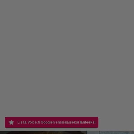
Lisää Voice.fi Googlen ensisijaiseksi lähteeksi