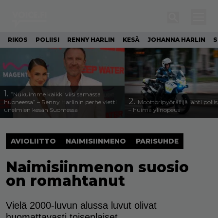
RIKOS
POLIISI
RENNY HARLIN
KESÄ
JOHANNA HARLIN
S
1.
”Nukuimme kaikki viisi samassa
2.
huoneessa” – Renny Harlinin perhe vietti
Moottoripyöräilijä lähti poli
unelmien kesän Suomessa
– huima ylinopeus
AVIOLIITTO
NAIMISIINMENO
PARISUHDE
Naimisiinmenon suosio
on romahtanut
Vielä 2000-luvun alussa luvut olivat
huomattavasti toisenlaiset.