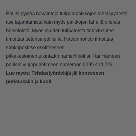
Poliisi pyytää havaintoja tulipalopaikkojen läheisyydestä
itse tapahtumista kuin myös paikkojen lähellä olleista
henkilöistä. Myös muiden tulipaloista tietävin tulee
ilmoittaa tietonsa poliisille. Havainnot voi ilmoittaa
sähköpostitse osoitteeseen
pitkakestoinentutkinta.kh.hame@poliisi.fi tai Hämeen
poliisin vihjepuhelimeen numeroon
0295 414 222
.
Lue myös:
Tehdastyöntekijä jäi koneeseen
puristuksiin ja kuoli