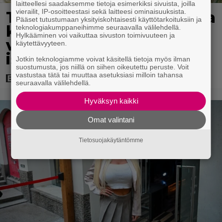
laitteellesi saadaksemme tietoja esimerkiksi sivuista, joilla
vierailit, IP-osoitteestasi sekä laitteesi ominaisuuksista.
Tänään tv:ssä: Koskettava
Pääset tutustumaan yksityiskohtaisesti käyttötarkoituksiin ja
kotimainen elokuva
teknologiakumppaneihimme seuraavalla välilehdellä.
Hylkääminen voi vaikuttaa sivuston toimivuuteen ja
vuodelta 2020 – ”Tehty
käytettävyyteen.
isolla sydämellä”
Jotkin teknologiamme voivat käsitellä tietoja myös ilman
suostumusta, jos niillä on siihen oikeutettu peruste. Voit
vastustaa tätä tai muuttaa asetuksiasi milloin tahansa
seuraavalla välilehdellä.
Hyväksyn kaikki
Omat valintani
Tietosuojakäytäntömme