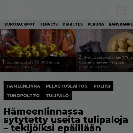
EUROJACKPOT
TERVEYS
DIABETES
PERUNA
RANSKANP
2.
Syötkö perunoita näin? Tutk
1.
Eurojackpotista 80 000 euroa
löysivät yhteyden vakavaan
Suomeen – tänne
kansansairauteen
HÄMEENLINNA
PELASTUSLAITOS
POLIISI
TUHOPOLTTO
TULIPALO
Hämeenlinnassa
sytytetty useita tulipaloja
– tekijöiksi epäillään