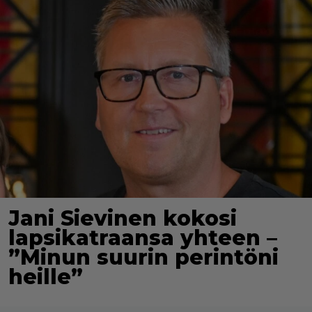
Jani Sievinen kokosi
lapsikatraansa yhteen –
”Minun suurin perintöni
heille”