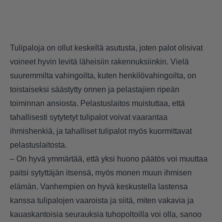
Tulipaloja on ollut keskellä asutusta, joten palot olisivat
voineet hyvin levitä läheisiin rakennuksiinkin. Vielä
suuremmilta vahingoilta, kuten henkilövahingoilta, on
toistaiseksi säästytty onnen ja pelastajien ripeän
toiminnan ansiosta. Pelastuslaitos muistuttaa, että
tahallisesti sytytetyt tulipalot voivat vaarantaa
ihmishenkiä, ja tahalliset tulipalot myös kuormittavat
pelastuslaitosta.
– On hyvä ymmärtää, että yksi huono päätös voi muuttaa
paitsi sytyttäjän itsensä, myös monen muun ihmisen
elämän. Vanhempien on hyvä keskustella lastensa
kanssa tulipalojen vaaroista ja siitä, miten vakavia ja
kauaskantoisia seurauksia tuhopoltoilla voi olla, sanoo