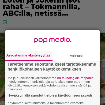
Loton ja Jokerin isot
rahat – Tokmannilla,
ABC:lla, netissä…
Arvostamme yksityisyyttäsi
Valintasi
Tarvitsemme suostumuksesi tarjotaksemme
henkilökohtaisen käyttökokemuksen
Me ja huolellisesti valitsemamme
88 teknologiakumppania
hyödynnämme henkilötietoja tarjotaksemme paremman
käyttäjäkokemuksen sekä kohdentaaksemme sisältöä ja
mainoksia.
Hyväksymällä suostut tietojesi käyttöön seuraavasti
Käytämme laitetunnisteita ja tallennamme evästeitä