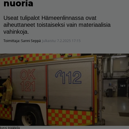
nuoria
Useat tulipalot Hämeenlinnassa ovat
aiheuttaneet toistaiseksi vain materiaalisia
vahinkoja.
Toimittaja:
Sanni Seppä
Julkaistu:
7.2.2025 17:15
Jussi Häkkilä