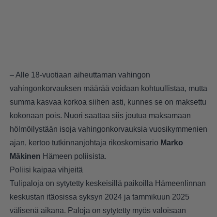
– Alle 18-vuotiaan aiheuttaman vahingon
vahingonkorvauksen määrää voidaan kohtuullistaa, mutta
summa kasvaa korkoa siihen asti, kunnes se on maksettu
kokonaan pois. Nuori saattaa siis joutua maksamaan
hölmöilystään isoja vahingonkorvauksia vuosikymmenien
ajan, kertoo tutkinnanjohtaja rikoskomisario
Marko
Mäkinen
Hämeen poliisista.
Poliisi kaipaa vihjeitä
Tulipaloja on sytytetty keskeisillä paikoilla Hämeenlinnan
keskustan itäosissa syksyn 2024 ja tammikuun 2025
välisenä aikana. Paloja on sytytetty myös valoisaan