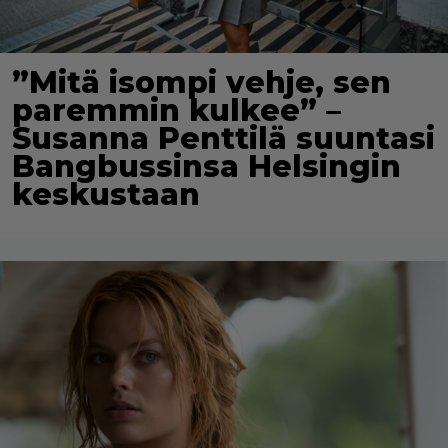
”Mitä isompi vehje, sen
paremmin kulkee” –
Susanna Penttilä suuntasi
Bangbussinsa Helsingin
keskustaan