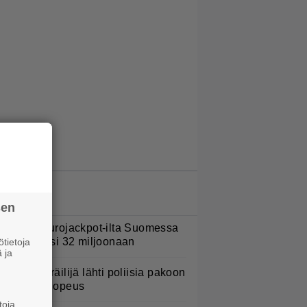
LUETUIMMAT JUTUT
sen
ohan oli Eurojackpot-ilta Suomessa
 potti kohosi 32 miljoonaan
tietoja
 ja
oottoripyöräilijä lähti poliisia pakoon
 huima ylinopeus
toja