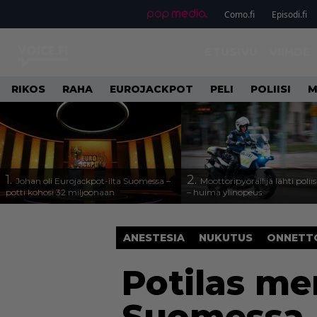
Como.fi
Episodi.fi
ETUSIVU
VIIHDE
RIKOS
RAHA
EUROJACKPOT
PELI
POLIISI
M
1.
2.
Johan oli Eurojackpot-ilta Suomessa –
Moottoripyöräilijä lähti poli
potti kohosi 32 miljoonaan
– huima ylinopeus
ANESTESIA
NUKUTUS
ONNETT
Potilas me