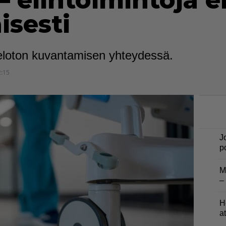
 elintoimintoja ei
isesti
n eloton kuvantamisen yhteydessä.
2:15
J
p
M
–
H
a