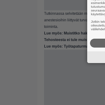
esimerkiks
tutustuma
seuraaval
Tutkinnassa selvitetään magneettikuv
käytettäv
anestesioihin liittyvät turvallisuus
Jotkin te
oikeutett
toiminta.
välilehdel
Lue myös:
Muistitko hakea tämän ro
Tehosteesta ei tule muistutusta
Lue myös:
Työtapaturmat kasvussa 