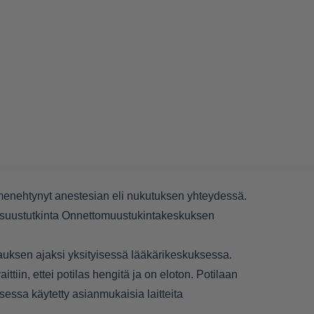
menehtynyt anestesian eli nukutuksen yhteydessä.
lisuustutkinta Onnettomuustukintakeskuksen
auksen ajaksi yksityisessä lääkärikeskuksessa.
tiin, ettei potilas hengitä ja on eloton. Potilaan
ksessa käytetty asianmukaisia laitteita