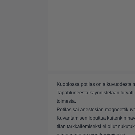
Kuopiossa potilas on alkuvuodesta 
Tapahtuneesta käynnistetään turval
toimesta.
Potilas sai anestesian magneettikuv
Kuvantamisen loputtua kuitenkin havait
tilan tarkkailemiseksi ei ollut nukutu
elintoimintojen monitoroimiseksi.