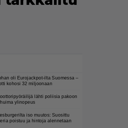
 tarkkailtu
LUETUIMMAT NYT
ohan oli Eurojackpot-ilta Suomessa –
otti kohosi 32 miljoonaan
oottoripyöräilijä lähti poliisia pakoon
 huima ylinopeus
esburgerilta iso muutos: Suosittu
teria poistuu ja hintoja alennetaan