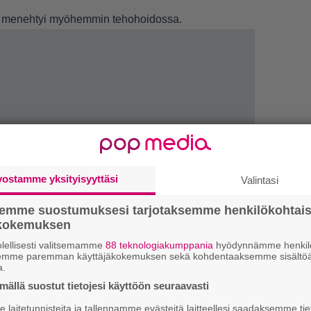
 hän menehtyi myöhemmin tehohoidossa.
vostamme yksityisyyttäsi
Valintasi
semme suostumuksesi tarjotaksemme henkilökohtai
ökokemuksen
1.
J
–
lellisesti valitsemamme
88 teknologiakumppania
hyödynnämme henkilö
semme paremman käyttäjäkokemuksen sekä kohdentaaksemme sisältöä
a.
2.
M
ällä suostut tietojesi käyttöön seuraavasti
–
laitetunnisteita ja tallennamme evästeitä laitteellesi saadaksemme tie