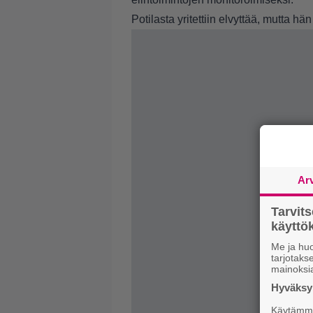
Potilasta yritettiin elvyttää, mutta
Ar
Tarvit
käytt
Me ja huo
tarjotak
mainoksi
Hyväksym
Käytämme 