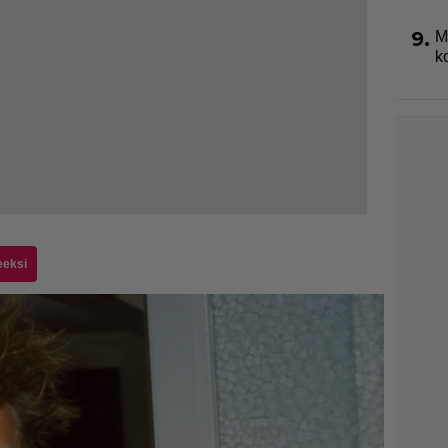
9.
M
k
eeksi