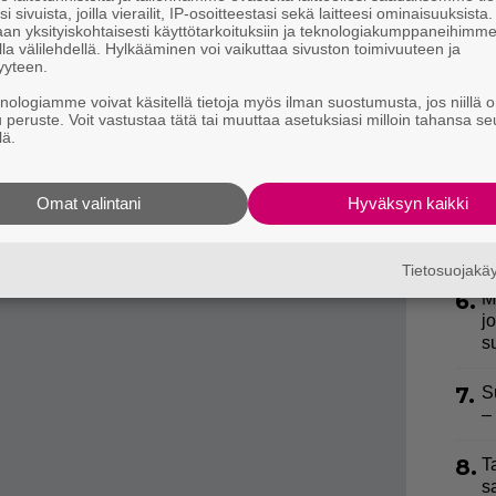
i sivuista, joilla vierailit, IP-osoitteestasi sekä laitteesi ominaisuuksista
3.
H
an yksityiskohtaisesti käyttötarkoituksiin ja teknologiakumppaneihimm
a
la välilehdellä. Hylkääminen voi vaikuttaa sivuston toimivuuteen ja
auksiin sekä leikkaussalin ulkopuolella annettaviin
yyteen.
4.
T
käytännöt, omavalvonta sekä valvovien viranomaisten
knologiamme voivat käsitellä tietoja myös ilman suostumusta, jos niillä o
L
u peruste. Voit vastustaa tätä tai muuttaa asetuksiasi milloin tahansa se
P
lä.
p
kotteen, jos olet 25-, 45- tai 65-vuotias?
Omat valintani
Hyväksyn kaikki
5.
”
– näillä aloilla tapaturmia sattuu eniten
h
v
Tietosuojak
6.
M
j
s
7.
S
–
8.
T
s