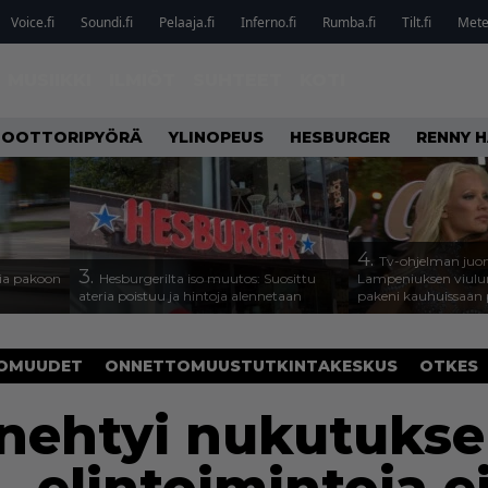
Voice.fi
Soundi.fi
Pelaaja.fi
Inferno.fi
Rumba.fi
Tilt.fi
Metel
MUSIIKKI
ILMIÖT
SUHTEET
KOTI
OOTTORIPYÖRÄ
YLINOPEUS
HESBURGER
RENNY H
4.
Tv-ohjelman juon
3.
isia pakoon
Hesburgerilta iso muutos: Suosittu
Lampeniuksen viulu
ateria poistuu ja hintoja alennetaan
pakeni kauhuissaan 
OMUUDET
ONNETTOMUUSTUTKINTAKESKUS
OTKES
nehtyi nukutukse