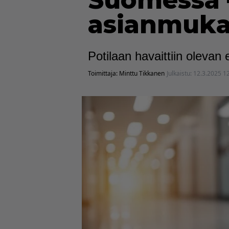
Suomessa –
asianmuka
Potilaan havaittiin oleva
Toimittaja:
Minttu Tikkanen
Julkaistu:
12.3.2025 1