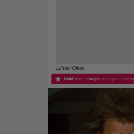
Lähde:
Otkes
Lisää Voice.fi Googlen ensisijaiseksi läht