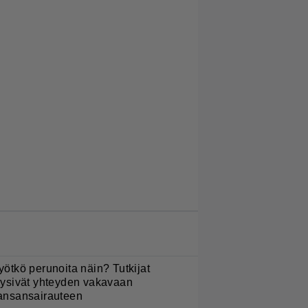
LUETUIMMAT JUTUT
yötkö perunoita näin? Tutkijat
öysivät yhteyden vakavaan
ansansairauteen