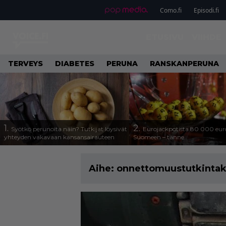
Como.fi
Episodi.fi
ETUSIVU
VIIHDE
TERVEYS
DIABETES
PERUNA
RANSKANPERUNA
1.
2.
Syötkö perunoita näin? Tutkijat löysivät
Eurojackpotista 80 000 eur
yhteyden vakavaan kansansairauteen
Suomeen – tänne
Aihe:
onnettomuustutkinta