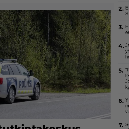
2.
E
S
3.
E
e
4.
J
y
h
5.
”
l
J
k
6.
Y
m
v
7.
S
utkintakeskus