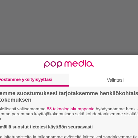
vostamme yksityisyyttäsi
Valintasi
semme suostumuksesi tarjotaksemme henkilökohtai
ökokemuksen
lellisesti valitsemamme
88 teknologiakumppania
hyödynnämme henkilö
semme paremman käyttäjäkokemuksen sekä kohdentaaksemme sisältöä
a.
ällä suostut tietojesi käyttöön seuraavasti
laitetunnisteita ja tallennamme evästeitä laitteellesi saadaksemme tie