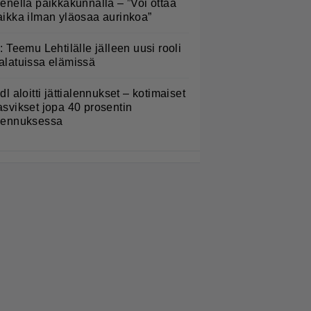
ienellä paikkakunnalla – ”Voi ottaa
aikka ilman yläosaa aurinkoa”
L: Teemu Lehtilälle jälleen uusi rooli
alatuissa elämissä
idl aloitti jättialennukset – kotimaiset
asvikset jopa 40 prosentin
lennuksessa