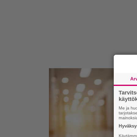
Ar
Tarvit
käytt
Me ja huo
tarjotak
mainoksi
Hyväksym
Käytämme 