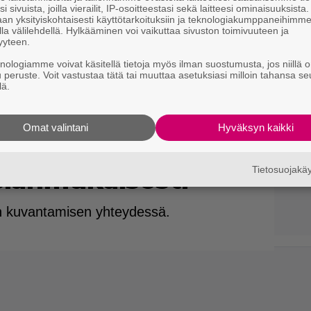
i sivuista, joilla vierailit, IP-osoitteestasi sekä laitteesi ominaisuuksista
an yksityiskohtaisesti käyttötarkoituksiin ja teknologiakumppaneihimm
la välilehdellä. Hylkääminen voi vaikuttaa sivuston toimivuuteen ja
yyteen.
knologiamme voivat käsitellä tietoja myös ilman suostumusta, jos niillä o
u peruste. Voit vastustaa tätä tai muuttaa asetuksiasi milloin tahansa se
lä.
tyi nukutuksen
Omat valintani
Hyväksyn kaikki
a – elintoimintoja
Tietosuojak
asianmukaisesti
ton kuvantamisen yhteydessä.