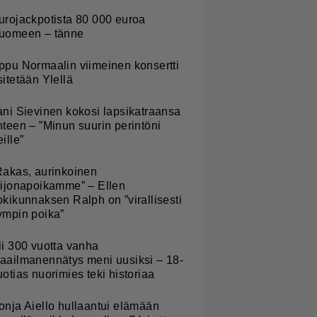
urojackpotista 80 000 euroa
uomeen – tänne
ppu Normaalin viimeinen konsertti
sitetään Ylellä
ani Sievinen kokosi lapsikatraansa
hteen – ”Minun suurin perintöni
eille”
Rakas, aurinkoinen
eijonapoikamme” – Ellen
okikunnaksen Ralph on ”virallisesti
ympin poika”
li 300 vuotta vanha
aailmanennätys meni uusiksi – 18-
uotias nuorimies teki historiaa
onja Aiello hullaantui elämään