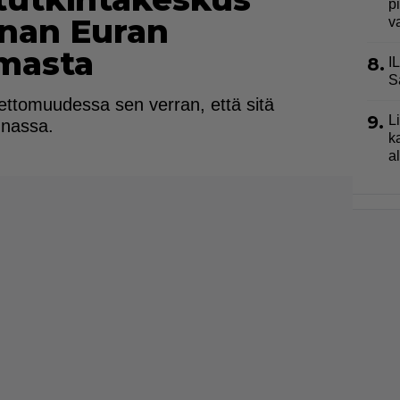
p
nnan Euran
v
rmasta
8.
I
S
nettomuudessa sen verran, että sitä
9.
L
nnassa.
k
a