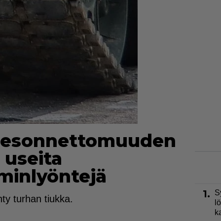
miesonnettomuuden
 useita
iminlyöntejä
1.
S
hty turhan tiukka.
l
k