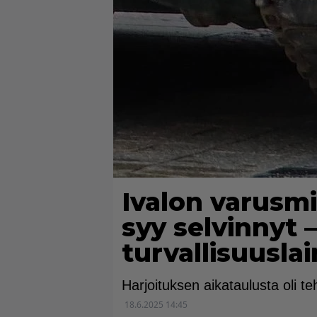
Ivalon varus
syy selvinnyt –
turvallisuusla
Harjoituksen aikataulusta oli te
18.6.2025 14:45