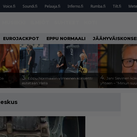
Voice.fi
Soundi.fi
Pelaaja.fi
Inferno.fi
Rumba.fi
Tilt.fi
Metel
MUSIIKKI
ILMIÖT
SUHTEET
KOTI
EUROJACKPOT
EPPU NORMAALI
JÄÄHYVÄISKONSE
3.
4.
oa
Eppu Normaalin viimeinen konsertti
Jani Sievinen kok
esitetään Ylellä
yhteen – ”Minun suuri
keskus