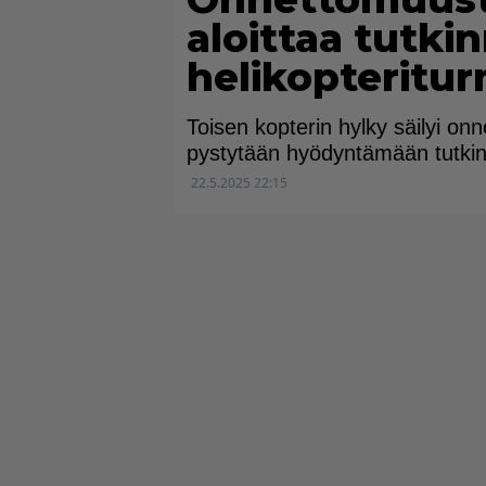
aloittaa tutki
helikopteritu
Toisen kopterin hylky säilyi on
pystytään hyödyntämään tutki
22.5.2025 22:15