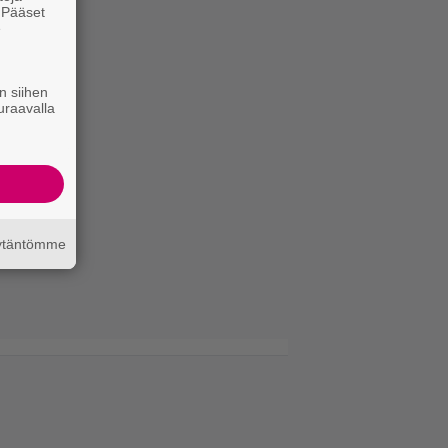
. Pääset
e
n siihen
uraavalla
äytäntömme