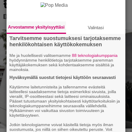
toimenpiteellä
Arvostamme yksityisyyttäsi
Valintasi
Tarvitsemme suostumuksesi tarjotaksemme
henkilökohtaisen käyttökokemuksen
Me ja huolellisesti valitsemamme
88 teknologiakumppania
hyödynnämme henkilötietoja tarjotaksemme paremman
käyttäjäkokemuksen sekä kohdentaaksemme sisältöä ja
mainoksia.
Hyväksymällä suostut tietojesi käyttöön seuraavasti
Käytämme laitetunnisteita ja tallennamme evästeitä
laitteellesi saadaksemme tietoja esimerkiksi sivuista, joilla
vierailit, IP-osoitteestasi sekä laitteesi ominaisuuksista.
Pääset tutustumaan yksityiskohtaisesti käyttötarkoituksiin ja
teknologiakumppaneihimme seuraavalla välilehdellä.
Hylkääminen voi vaikuttaa sivuston toimivuuteen ja
käytettävyyteen.
Jotkin teknologiamme voivat käsitellä tietoja myös ilman
suostumusta, jos niillä on siihen oikeutettu peruste. Voit