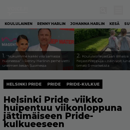
KOULULAINEN
RENNY HARLIN
JOHANNA HARLIN
KESÄ
SU
1.
2.
”Nukuimme kaikki viisi samassa
Koululaisille jaetaan ilmaisia
huoneessa” – Renny Harlinin perhe vietti
heijastinreppuja – näin voit lun
unelmien kesän Suomessa
omasi S-marketista
HELSINKI PRIDE
PRIDE
PRIDE-KULKUE
Helsinki Pride -viikko
huipentuu viikonloppuna
jättimäiseen Pride-
kulkueeseen