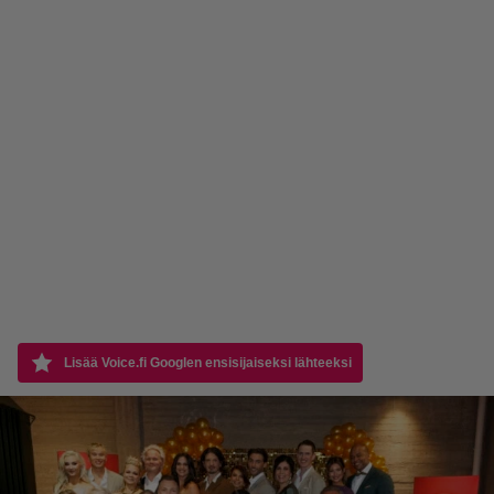
Lisää Voice.fi Googlen ensisijaiseksi lähteeksi