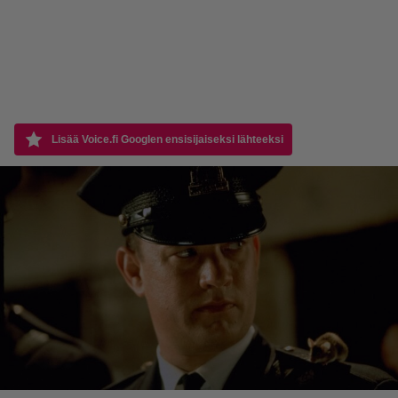
Lisää Voice.fi Googlen ensisijaiseksi lähteeksi