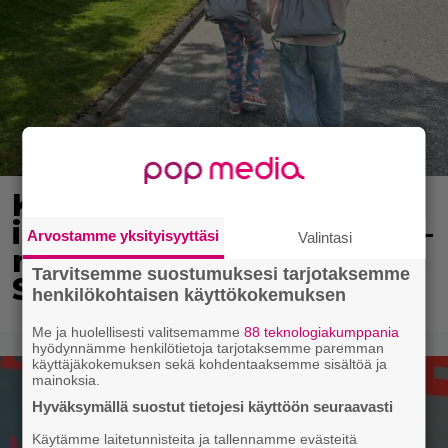
Koululaisille jaetaan
ilmaisia heijastinreppuja –
Arvostamme yksityisyyttäsi
Valintasi
näin voit lunastaa omasi
Tarvitsemme suostumuksesi tarjotaksemme
S-marketista
henkilökohtaisen käyttökokemuksen
Me ja huolellisesti valitsemamme
88 teknologiakumppania
hyödynnämme henkilötietoja tarjotaksemme paremman
käyttäjäkokemuksen sekä kohdentaaksemme sisältöä ja
mainoksia.
Hyväksymällä suostut tietojesi käyttöön seuraavasti
Käytämme laitetunnisteita ja tallennamme evästeitä