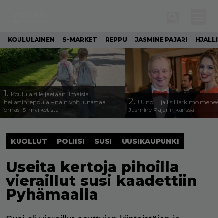
KOULULAINEN
S-MARKET
REPPU
JASMINE PAJARI
HJALL
1.
Koululaisille jaetaan ilmaisia
2.
heijastinreppuja – näin voit lunastaa
Uuno: Hjallis Harkimo menee
omasi S-marketista
Jasmine Pajarin kanssa
KUOLLUT
POLIISI
SUSI
UUSIKAUPUNKI
Useita kertoja pihoilla
vieraillut susi kaadettiin
Pyhämaalla