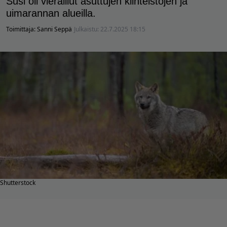
Susi oli vieraillut asuttujen kiinteistöjen ja
uimarannan alueilla.
Toimittaja:
Sanni Seppä
Julkaistu:
22.7.2025 18:15
Shutterstock