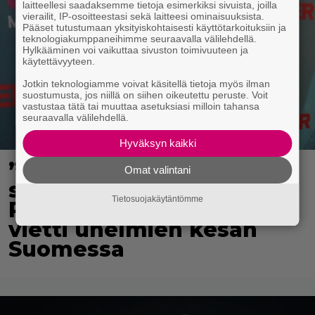
laitteellesi saadaksemme tietoja esimerkiksi sivuista, joilla
vierailit, IP-osoitteestasi sekä laitteesi ominaisuuksista.
Pääset tutustumaan yksityiskohtaisesti käyttötarkoituksiin ja
teknologiakumppaneihimme seuraavalla välilehdellä.
Hylkääminen voi vaikuttaa sivuston toimivuuteen ja
käytettävyyteen.
Jotkin teknologiamme voivat käsitellä tietoja myös ilman
suostumusta, jos niillä on siihen oikeutettu peruste. Voit
vastustaa tätä tai muuttaa asetuksiasi milloin tahansa
seuraavalla välilehdellä.
Hyväksyn kaikki
”Nukuimme kaikki viisi
Omat valintani
samassa huoneessa” –
Tietosuojakäytäntömme
Renny Harlinin perhe
vietti unelmien kesän
Suomessa