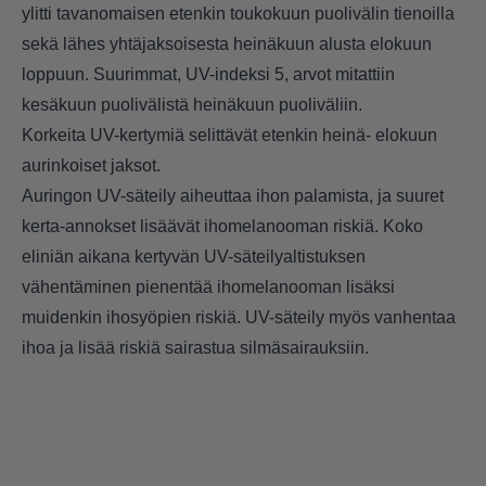
ylitti tavanomaisen etenkin toukokuun puolivälin tienoilla
sekä lähes yhtäjaksoisesta heinäkuun alusta elokuun
loppuun. Suurimmat, UV-indeksi 5, arvot mitattiin
kesäkuun puolivälistä heinäkuun puoliväliin.
Korkeita UV-kertymiä selittävät etenkin heinä- elokuun
aurinkoiset jaksot.
Auringon UV-säteily aiheuttaa ihon palamista, ja suuret
kerta-annokset lisäävät ihomelanooman riskiä. Koko
eliniän aikana kertyvän UV-säteilyaltistuksen
vähentäminen pienentää ihomelanooman lisäksi
muidenkin ihosyöpien riskiä. UV-säteily myös vanhentaa
ihoa ja lisää riskiä sairastua silmäsairauksiin.