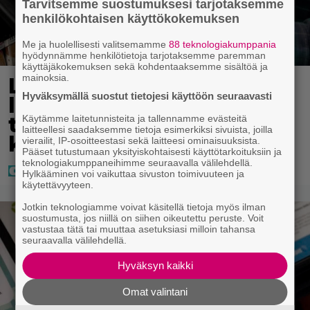
Tarvitsemme suostumuksesi tarjotaksemme
henkilökohtaisen käyttökokemuksen
Me ja huolellisesti valitsemamme
88 teknologiakumppania
hyödynnämme henkilötietoja tarjotaksemme paremman
käyttäjäkokemuksen sekä kohdentaaksemme sisältöä ja
mainoksia.
Lapset ostivat isälle
Hyväksymällä suostut tietojesi käyttöön seuraavasti
lahjaksi arvan – päävoitto
tuli, mutta miten sitten
Käytämme laitetunnisteita ja tallennamme evästeitä
laitteellesi saadaksemme tietoja esimerkiksi sivuista, joilla
kävikään
vierailit, IP-osoitteestasi sekä laitteesi ominaisuuksista.
Pääset tutustumaan yksityiskohtaisesti käyttötarkoituksiin ja
teknologiakumppaneihimme seuraavalla välilehdellä.
Hylkääminen voi vaikuttaa sivuston toimivuuteen ja
käytettävyyteen.
Jotkin teknologiamme voivat käsitellä tietoja myös ilman
suostumusta, jos niillä on siihen oikeutettu peruste. Voit
vastustaa tätä tai muuttaa asetuksiasi milloin tahansa
seuraavalla välilehdellä.
Hyväksyn kaikki
Omat valintani