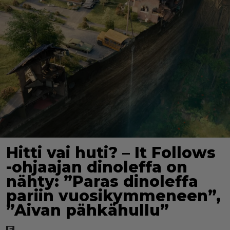
Hitti vai huti? – It Follows
-ohjaajan dinoleffa on
nähty: ”Paras dinoleffa
pariin vuosikymmeneen”,
”Aivan pähkähullu”