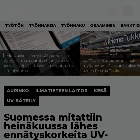
TYÖTÖN
TYÖNHAKIJA
TYÖNHAKU
OSAAMINEN
SANKTIO
1.
Yle: Uuden lain myötä työnhakijan
2.
täytyy kertoa osaamisestaan julkisesti
”Tavallista suurempia pakka
netissä – yrittäjät toivovat rangaistusta
myös perheille” – tänne aukee
laiminlyönnistä
toinen Prisma Tukku
AURINKO
ILMATIETEEN LAITOS
KESÄ
UV-SÄTEILY
Suomessa mitattiin
heinäkuussa lähes
ennätyskorkeita UV-