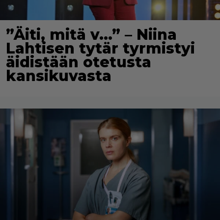
”Äiti, mitä v…” – Niina
Lahtisen tytär tyrmistyi
äidistään otetusta
kansikuvasta