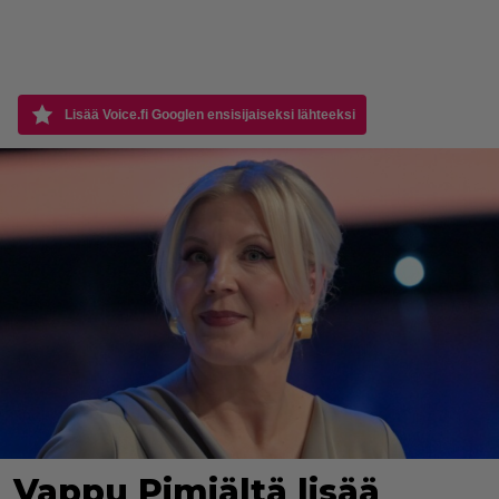
Lisää Voice.fi Googlen ensisijaiseksi lähteeksi
Vappu Pimiältä lisää