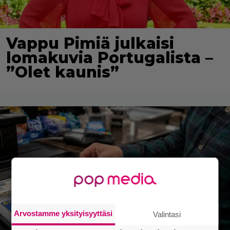
Vappu Pimiä julkaisi
lomakuvia Portugalista –
”Olet kaunis”
Arvostamme yksityisyyttäsi
Valintasi