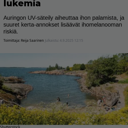
lukemia
Auringon UV-säteily aiheuttaa ihon palamista, ja
suuret kerta-annokset lisäävät ihomelanooman
riskiä.
Toimittaja:
Reija Saarinen
Julkaistu:
4.9.2025 12:15
Shutterstock