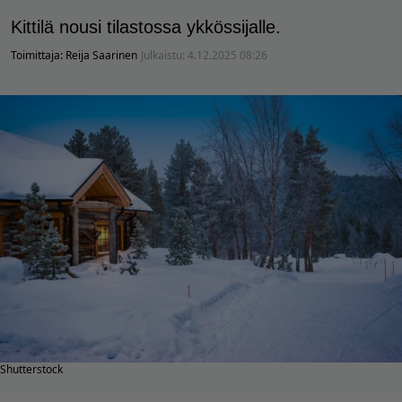
Kittilä nousi tilastossa ykkössijalle.
Toimittaja:
Reija Saarinen
Julkaistu:
4.12.2025 08:26
Shutterstock