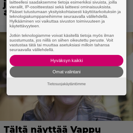
jopa 40 prosentin
laitteellesi saadaksemme tietoja esimerkiksi sivuista, joilla
vierailit, IP-osoitteestasi sekä laitteesi ominaisuuksista.
alennuksessa
Pääset tutustumaan yksityiskohtaisesti käyttötarkoituksiin ja
teknologiakumppaneihimme seuraavalla välilehdellä.
Hylkääminen voi vaikuttaa sivuston toimivuuteen ja
käytettävyyteen.
Jotkin teknologiamme voivat käsitellä tietoja myös ilman
suostumusta, jos niillä on siihen oikeutettu peruste. Voit
vastustaa tätä tai muuttaa asetuksiasi milloin tahansa
seuraavalla välilehdellä.
Hyväksyn kaikki
Omat valintani
Tietosuojakäytäntömme
Tältä näyttää Vappu