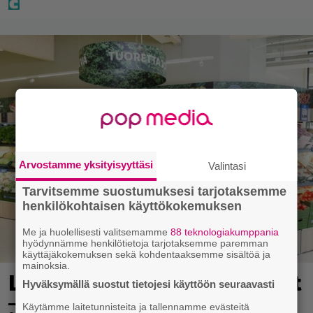
Arvostamme yksityisyyttäsi
Valintasi
Tarvitsemme suostumuksesi tarjotaksemme
henkilökohtaisen käyttökokemuksen
Me ja huolellisesti valitsemamme
88 teknologiakumppania
hyödynnämme henkilötietoja tarjotaksemme paremman
käyttäjäkokemuksen sekä kohdentaaksemme sisältöä ja
mainoksia.
Lidl aloitti jättialennukset
Hyväksymällä suostut tietojesi käyttöön seuraavasti
– kotimaiset kasvikset
Käytämme laitetunnisteita ja tallennamme evästeitä