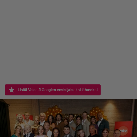
Lisää Voice.fi Googlen ensisijaiseksi lähteeksi