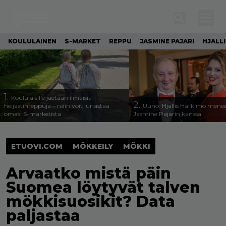
KOULULAINEN
S-MARKET
REPPU
JASMINE PAJARI
HJALL
1.
Koululaisille jaetaan ilmaisia
2.
heijastinreppuja – näin voit lunastaa
Uuno: Hjallis Harkimo menee
omasi S-marketista
Jasmine Pajarin kanssa
ETUOVI.COM
MÖKKEILY
MÖKKI
Arvaatko mistä päin
Suomea löytyvät talven
mökkisuosikit? Data
paljastaa