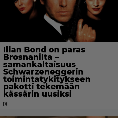
Illan Bond on paras
Brosnanilta –
samankaltaisuus
Schwarzeneggerin
toimintatykitykseen
pakotti tekemään
kässärin uusiksi