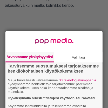
oikeusturva kuin meillä, kolmikko kertoo.
Arvostamme yksityisyyttäsi
Valintasi
Tarvitsemme suostumuksesi tarjotaksemme
henkilökohtaisen käyttökokemuksen
Me ja huolellisesti valitsemamme
88 teknologiakumppania
hyödynnämme henkilötietoja tarjotaksemme paremman
käyttäjäkokemuksen sekä kohdentaaksemme sisältöä ja
mainoksia.
Hyväksymällä suostut tietojesi käyttöön seuraavasti
Käytämme laitetunnisteita ja tallennamme evästeitä