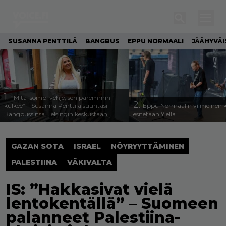
SUSANNA PENTTILÄ
BANGBUS
EPPU NORMAALI
JÄÄHYVÄI
1.
”Mitä isompi vehje, sen paremmin
2.
kulkee” – Susanna Penttilä suuntasi
Eppu Normaalin viimeinen k
Bangbussinsa Helsingin keskustaan
esitetään Ylellä
GAZAN SOTA
ISRAEL
NÖYRYYTTÄMINEN
PALESTIINA
VÄKIVALTA
IS: ”Hakkasivat vielä
lentokentällä” – Suomeen
palanneet Palestiina-