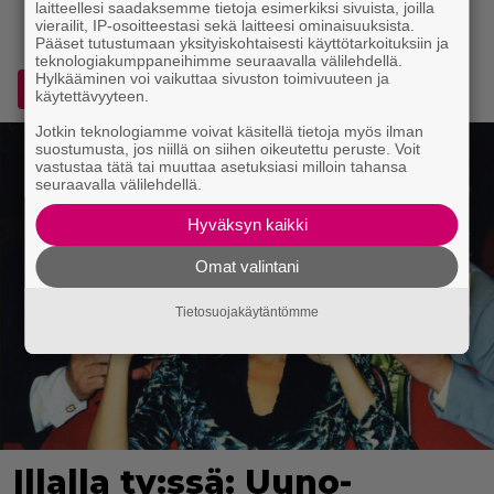
laitteellesi saadaksemme tietoja esimerkiksi sivuista, joilla
vierailit, IP-osoitteestasi sekä laitteesi ominaisuuksista.
Pääset tutustumaan yksityiskohtaisesti käyttötarkoituksiin ja
teknologiakumppaneihimme seuraavalla välilehdellä.
Hylkääminen voi vaikuttaa sivuston toimivuuteen ja
Lisää Voice.fi Googlen ensisijaiseksi lähteeksi
käytettävyyteen.
Jotkin teknologiamme voivat käsitellä tietoja myös ilman
suostumusta, jos niillä on siihen oikeutettu peruste. Voit
vastustaa tätä tai muuttaa asetuksiasi milloin tahansa
seuraavalla välilehdellä.
Hyväksyn kaikki
Omat valintani
Tietosuojakäytäntömme
Illalla tv:ssä: Uuno-