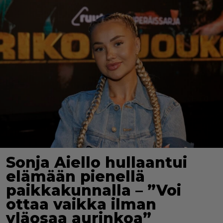
Sonja Aiello hullaantui
elämään pienellä
paikkakunnalla – ”Voi
ottaa vaikka ilman
yläosaa aurinkoa”