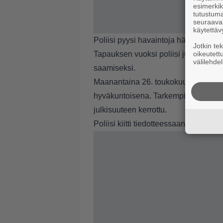
esimerkiks
tutustuma
seuraaval
käytettäv
Poliisi pyysi havaintoja hätänumeroon
Jotkin te
Tapauksen vuoksi poliisi julkaisi tie
oikeutett
välilehdel
saamiseksi.
Maanantaina 26. toukokuuta poliisi ker
hyväkuntoisena. Tarkempia tietoja löy
julkisuuteen kerrottu.
Poliisi
kiitti tiedotteessaan yleisöä h