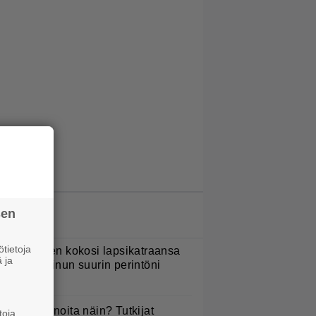
sen
LUETUIMMAT JUTUT
tietoja
ani Sievinen kokosi lapsikatraansa
 ja
hteen – ”Minun suurin perintöni
eille”
yötkö perunoita näin? Tutkijat
toja