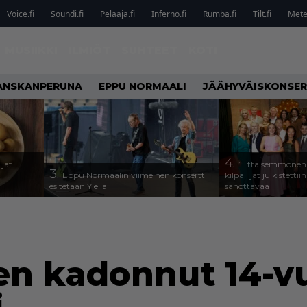
Voice.fi
Soundi.fi
Pelaaja.fi
Inferno.fi
Rumba.fi
Tilt.fi
Metel
MUSIIKKI
ILMIÖT
SUHTEET
KOTI
ANSKANPERUNA
EPPU NORMAALI
JÄÄHYVÄISKONSER
4.
ijat
”Että semmonen s
3.
Eppu Normaalin viimeinen konsertti
kilpailijat julkistettii
esitetään Ylellä
sanottavaa
ten kadonnut 14-v