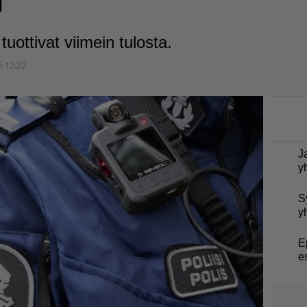
i
tuottivat viimein tulosta.
6 12:22
J
y
S
y
E
e