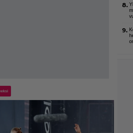
8.
Y
m
v
9.
K
h
o
eeksi