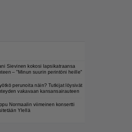
LUETUIMMAT NYT
ani Sievinen kokosi lapsikatraansa
hteen – ”Minun suurin perintöni heille”
yötkö perunoita näin? Tutkijat löysivät
hteyden vakavaan kansansairauteen
ppu Normaalin viimeinen konsertti
sitetään Ylellä