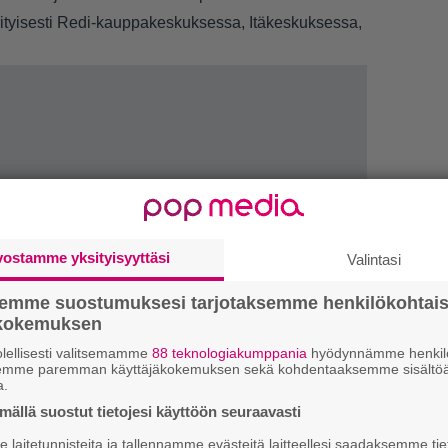
erityisesti Redi-kauppakeskuksessa, Itäkeskuksessa,
vostamme yksityisyyttäsi
Valintasi
semme suostumuksesi tarjotaksemme henkilökohtai
ökokemuksen
lellisesti valitsemamme
88 teknologiakumppania
hyödynnämme henkilö
1.
J
semme paremman käyttäjäkokemuksen sekä kohdentaaksemme sisältöä
y
a.
h
ällä suostut tietojesi käyttöön seuraavasti
2.
S
laitetunnisteita ja tallennamme evästeitä laitteellesi saadaksemme tie