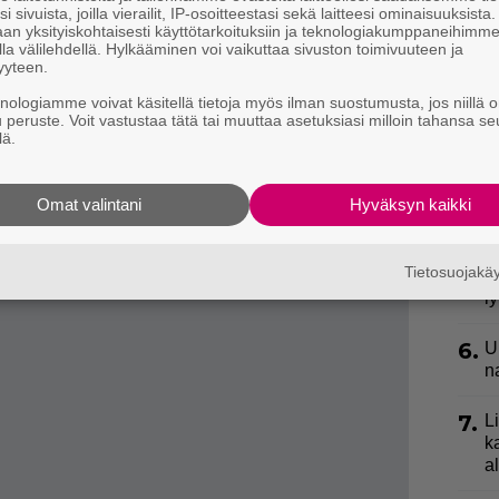
i sivuista, joilla vierailit, IP-osoitteestasi sekä laitteesi ominaisuuksista
l
an yksityiskohtaisesti käyttötarkoituksiin ja teknologiakumppaneihimm
k
la välilehdellä. Hylkääminen voi vaikuttaa sivuston toimivuuteen ja
yyteen.
3.
E
 112, ja etsinnät jatkuivat useiden päivien ajan.
knologiamme voivat käsitellä tietoja myös ilman suostumusta, jos niillä o
e
dotteen ja vetosi kansalaisiin mahdollisten vihjeiden
u peruste. Voit vastustaa tätä tai muuttaa asetuksiasi milloin tahansa se
lä.
4.
”
ki
toi, että nuori on viimein löytynyt. Tyttö löydettiin
s
Omat valintani
Hyväksyn kaikki
tymisestä tai katoamisen taustoista ei ole
5.
V
Tietosuojak
p
avainnoista ja yhteistyöstä etsintöjen aikana.
l
6.
U
n
7.
L
k
a