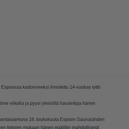
 Espoossa kadonneeksi ilmoitettu 14-vuotias tyttö
iime viikolla ja pyysi yleisöltä havaintoja hänen
aanantaiaamuna 18. toukokuuta Espoon Saunalahden
en tietojen mukaan hänen epäiltiin mahdollisesti