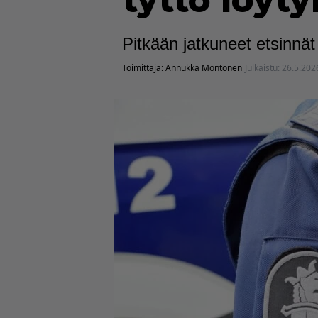
tyttö löyty
Pitkään jatkuneet etsinnät 
Toimittaja:
Annukka Montonen
Julkaistu:
26.5.202