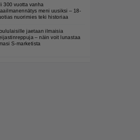
li 300 vuotta vanha
aailmanennätys meni uusiksi – 18-
uotias nuorimies teki historiaa
oululaisille jaetaan ilmaisia
eijastinreppuja – näin voit lunastaa
masi S-marketista