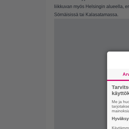
liikkuvan myös Helsingin alueella, 
Sörnäisissä tai Kalasatamassa.
Ar
Tarvit
käytt
Me ja huo
tarjotak
mainoksi
Hyväksym
Käytämme 