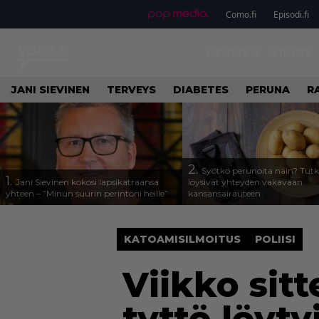
Como.fi
Episodi.fi
ETUSIVU
VIIHDE
JANI SIEVINEN
TERVEYS
DIABETES
PERUNA
R
2.
Syötkö perunoita näin? Tutk
1.
Jani Sievinen kokosi lapsikatraansa
löysivät yhteyden vakavaan
yhteen – ”Minun suurin perintöni heille”
kansansairauteen
KATOAMISILMOITUS
POLIISI
Viikko sit