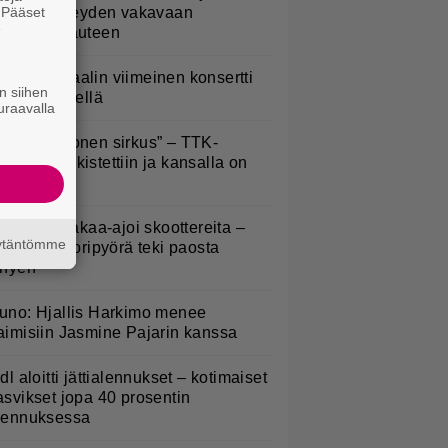
. Pääset
öysivät yhteyden vakavaan
e
ansansairauteen
ppu Normaalin viimeinen konsertti
n siihen
sitetään Ylellä
uraavalla
Että semmonen sirkus” – TTK-
lpailijat julkistettiin ja kansalla on
anottavaa
irkavalta takaa-ajoi skoottereita –
äytäntömme
oliisimoottoripyörä teki paosta
yhyen
uno: Hjallis Harkimo menee
aimisiin Jasmine Pajarin kanssa
idl aloitti jättialennukset – kotimaiset
asvikset jopa 40 prosentin
lennuksessa