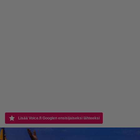
Lisää Voice.fi Googlen ensisijaiseksi lähteeksi