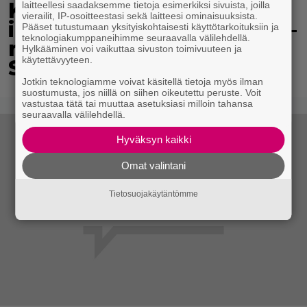
Koululaisille jaetaan
laitteellesi saadaksemme tietoja esimerkiksi sivuista, joilla
vierailit, IP-osoitteestasi sekä laitteesi ominaisuuksista.
ilmaisia heijastinreppuja –
Pääset tutustumaan yksityiskohtaisesti käyttötarkoituksiin ja
teknologiakumppaneihimme seuraavalla välilehdellä.
näin voit lunastaa omasi
Hylkääminen voi vaikuttaa sivuston toimivuuteen ja
käytettävyyteen.
S-marketista
Jotkin teknologiamme voivat käsitellä tietoja myös ilman
suostumusta, jos niillä on siihen oikeutettu peruste. Voit
vastustaa tätä tai muuttaa asetuksiasi milloin tahansa
seuraavalla välilehdellä.
Hyväksyn kaikki
Omat valintani
Tietosuojakäytäntömme