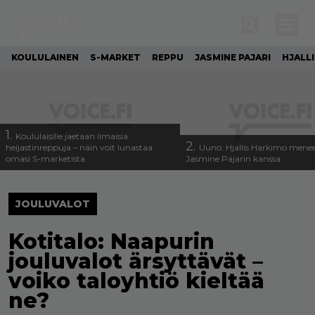
KOULULAINEN
S-MARKET
REPPU
JASMINE PAJARI
HJALL
1.
Koululaisille jaetaan ilmaisia
2.
heijastinreppuja – näin voit lunastaa
Uuno: Hjallis Harkimo menee
omasi S-marketista
Jasmine Pajarin kanssa
JOULUVALOT
Kotitalo: Naapurin
jouluvalot ärsyttävät –
voiko taloyhtiö kieltää
ne?