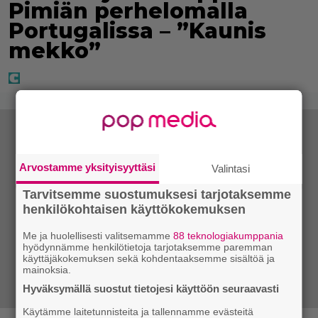
Pimiän perhelomalla
Portugalissa – ”Kaunis
mekko”
Arvostamme yksityisyyttäsi
Valintasi
Tarvitsemme suostumuksesi tarjotaksemme
henkilökohtaisen käyttökokemuksen
Me ja huolellisesti valitsemamme
88 teknologiakumppania
hyödynnämme henkilötietoja tarjotaksemme paremman
käyttäjäkokemuksen sekä kohdentaaksemme sisältöä ja
mainoksia.
Hyväksymällä suostut tietojesi käyttöön seuraavasti
Käytämme laitetunnisteita ja tallennamme evästeitä