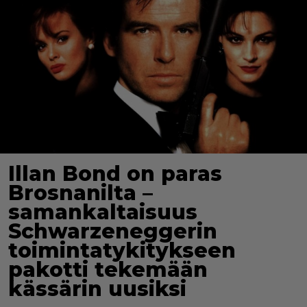
Illan Bond on paras
Brosnanilta –
samankaltaisuus
Schwarzeneggerin
toimintatykitykseen
pakotti tekemään
kässärin uusiksi