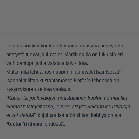
Joulusesonkiin kuuluu olennaisena osana pimeyteen
pristystä tuovat jouluvalot. Markkinoilla on lukuisia eri
vaihtoehtoja, joilla valaista talvi-iltoja.
Mutta mitä tehdä, jos naapurin jouluvalot häiritsevät?
Isännöintiliiton kustantamassa
Kotitalo
-lehdessä on
kysymykseen selkeä vastaus.
”Kausi- tai jouluvalojen ripustaminen kuuluu normaaliin
elämään taloyhtiössä, ja siksi ärsyttäviäkään kausivaloja
ei voi kieltää”
, kirjoittaa Isännöintiliiton kehitysjohtaja
Reetta Yrttimaa
lehdessä.