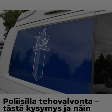
Poliisilla tehovalvonta –
tästä kysymys ja näin