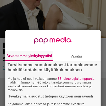
IS: Hjalliksen ja Jasminen
häissä suomalainen
Arvostamme yksityisyyttäsi
supertähti
Valintasi
Tarvitsemme suostumuksesi tarjotaksemme
henkilökohtaisen käyttökokemuksen
Me ja huolellisesti valitsemamme
88 teknologiakumppania
hyödynnämme henkilötietoja tarjotaksemme paremman
käyttäjäkokemuksen sekä kohdentaaksemme sisältöä ja
mainoksia.
Hyväksymällä suostut tietojesi käyttöön seuraavasti
Käytämme laitetunnisteita ja tallennamme evästeitä