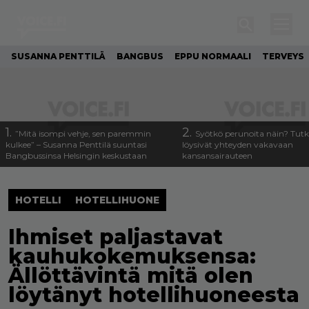
SUSANNA PENTTILÄ
BANGBUS
EPPU NORMAALI
TERVEYS
1.
2.
”Mitä isompi vehje, sen paremmin
Syötkö perunoita näin? Tutk
kulkee” – Susanna Penttilä suuntasi
löysivät yhteyden vakavaan
Bangbussinsa Helsingin keskustaan
kansansairauteen
HOTELLI
HOTELLIHUONE
Ihmiset paljastavat
kauhukokemuksensa:
Ällöttävintä mitä olen
löytänyt hotellihuoneesta