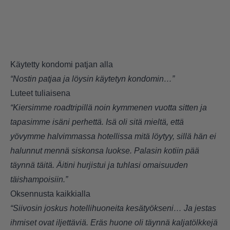
Käytetty kondomi patjan alla
“Nostin patjaa ja löysin käytetyn kondomin…”
Luteet tuliaisena
“Kiersimme roadtripillä noin kymmenen vuotta sitten ja
tapasimme isäni perhettä. Isä oli sitä mieltä, että
yövymme halvimmassa hotellissa mitä löytyy, sillä hän ei
halunnut mennä siskonsa luokse. Palasin kotiin pää
täynnä täitä. Äitini hurjistui ja tuhlasi omaisuuden
täishampoisiin.”
Oksennusta kaikkialla
“Siivosin joskus hotellihuoneita kesätyökseni… Ja jestas
ihmiset ovat iljettäviä. Eräs huone oli täynnä kaljatölkkejä