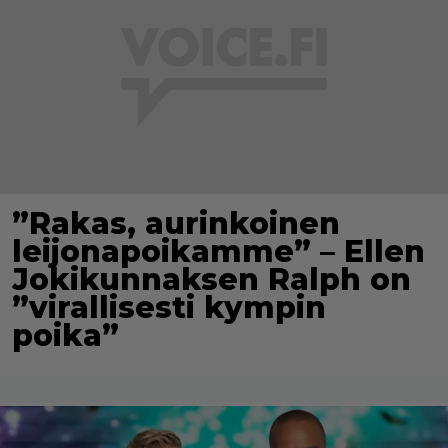
”Rakas, aurinkoinen
leijonapoikamme” – Ellen
Jokikunnaksen Ralph on
”virallisesti kympin
poika”