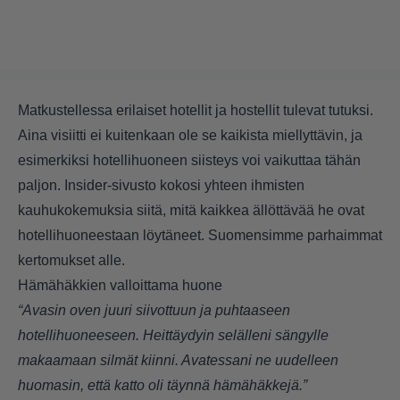
Matkustellessa erilaiset hotellit ja hostellit tulevat tutuksi.
Aina visiitti ei kuitenkaan ole se kaikista miellyttävin, ja
esimerkiksi hotellihuoneen siisteys voi vaikuttaa tähän
paljon. Insider-sivusto kokosi yhteen ihmisten
kauhukokemuksia siitä, mitä kaikkea ällöttävää he ovat
hotellihuoneestaan löytäneet. Suomensimme parhaimmat
kertomukset alle.
Hämähäkkien valloittama huone
“Avasin oven juuri siivottuun ja puhtaaseen
hotellihuoneeseen. Heittäydyin selälleni sängylle
makaamaan silmät kiinni. Avatessani ne uudelleen
huomasin, että katto oli täynnä hämähäkkejä.”