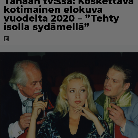
Tänään tv:ssä: Koskettava
kotimainen elokuva
vuodelta 2020 – ”Tehty
isolla sydämellä”