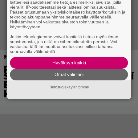
laitteellesi saadaksemme tietoja esimerkiksi sivuista, joilla
vierailit, IP-osoitteestasi sekä laitteesi ominaisuuksista.
Pääset tutustumaan yksityiskohtaisesti käyttötarkoituksiin ja
teknologiakumppaneihimme seuraavalla välilehdellä.
Hylkääminen voi vaikuttaa sivuston toimivuuteen ja
käytettävyyteen.
Jotkin teknologiamme voivat käsitellä tietoja myös ilman
suostumusta, jos niillä on siihen oikeutettu peruste. Voit
vastustaa tätä tai muuttaa asetuksiasi milloin tahansa
seuraavalla välilehdellä.
”Mitä isompi vehje, sen
Hyväksyn kaikki
paremmin kulkee” –
Susanna Penttilä suuntasi
Omat valintani
Bangbussinsa Helsingin
Tietosuojakäytäntömme
keskustaan