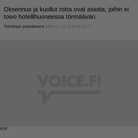
Oksennus ja kuollut rotta ovat asioita, joihin ei
toivo hotellihuoneessa törmäävän.
Toimittaja:
popnakvoice
Julkaistu:
19.10.2018 22:15
AOP