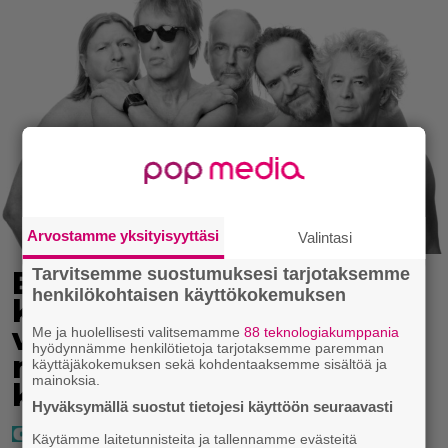
Arvostamme yksityisyyttäsi
Valintasi
Tarvitsemme suostumuksesi tarjotaksemme
Eppu Normaali soitti
henkilökohtaisen käyttökokemuksen
kaikkien aikojen
viimeisen konserttinsa –
Me ja huolellisesti valitsemamme
88 teknologiakumppania
hyödynnämme henkilötietoja tarjotaksemme paremman
nämä kappaleet sillä
käyttäjäkokemuksen sekä kohdentaaksemme sisältöä ja
mainoksia.
kuultiin
Hyväksymällä suostut tietojesi käyttöön seuraavasti
Käytämme laitetunnisteita ja tallennamme evästeitä