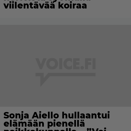
viilentävää koiraa
Sonja Aiello hullaantui
elämään pienellä