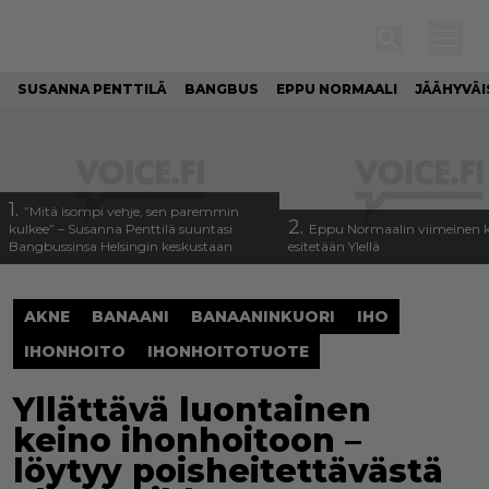
SUSANNA PENTTILÄ
BANGBUS
EPPU NORMAALI
JÄÄHYVÄI
1.
”Mitä isompi vehje, sen paremmin
2.
kulkee” – Susanna Penttilä suuntasi
Eppu Normaalin viimeinen k
Bangbussinsa Helsingin keskustaan
esitetään Ylellä
AKNE
BANAANI
BANAANINKUORI
IHO
IHONHOITO
IHONHOITOTUOTE
Yllättävä luontainen
keino ihonhoitoon –
löytyy poisheitettävästä