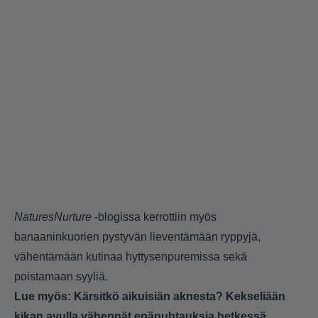
NaturesNurture
-blogissa kerrottiin myös
banaaninkuorien pystyvän lieventämään ryppyjä,
vähentämään kutinaa hyttysenpuremissa sekä
poistamaan syyliä.
Lue myös:
Kärsitkö aikuisiän aknesta? Kekseliään
kikan avulla vähennät epäpuhtauksia hetkessä