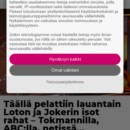
laitteellesi saadaksemme tietoja esimerkiksi sivuista, joilla
vierailit, IP-osoitteestasi sekä laitteesi ominaisuuksista.
Pääset tutustumaan yksityiskohtaisesti käyttötarkoituksiin ja
teknologiakumppaneihimme seuraavalla välilehdellä.
Hylkääminen voi vaikuttaa sivuston toimivuuteen ja
käytettävyyteen.
Jotkin teknologiamme voivat käsitellä tietoja myös ilman
suostumusta, jos niillä on siihen oikeutettu peruste. Voit
vastustaa tätä tai muuttaa asetuksiasi milloin tahansa
seuraavalla välilehdellä.
Hyväksyn kaikki
Omat valintani
Tietosuojakäytäntömme
Täällä pelattiin lauantain
Loton ja Jokerin isot
rahat – Tokmannilla,
ABC:lla, netissä…