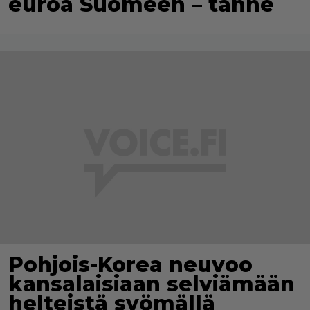
euroa Suomeen – tänne
Pohjois-Korea neuvoo
kansalaisiaan selviämään
helteistä syömällä