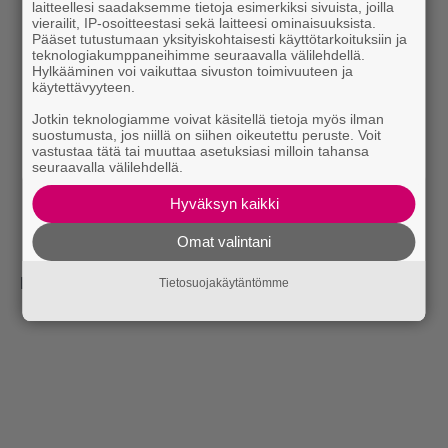
laitteellesi saadaksemme tietoja esimerkiksi sivuista, joilla
vierailit, IP-osoitteestasi sekä laitteesi ominaisuuksista.
Pääset tutustumaan yksityiskohtaisesti käyttötarkoituksiin ja
teknologiakumppaneihimme seuraavalla välilehdellä.
Hylkääminen voi vaikuttaa sivuston toimivuuteen ja
käytettävyyteen.
Jotkin teknologiamme voivat käsitellä tietoja myös ilman
suostumusta, jos niillä on siihen oikeutettu peruste. Voit
vastustaa tätä tai muuttaa asetuksiasi milloin tahansa
seuraavalla välilehdellä.
Hyväksyn kaikki
Omat valintani
Lähde:
Daily Star
Tietosuojakäytäntömme