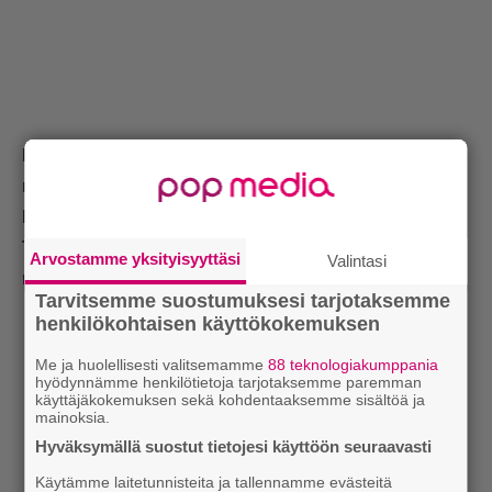
Lue myös:
Helpolla niksillä saat hiukset tuuheamman
näköisiksi ja ilmaviksi
Lue myös:
Tavoitteena pitkät ja paksut hiukset?
Tärkeimmät ravintoaineet, jotka tulisi löytyä
Arvostamme yksityisyyttäsi
Valintasi
ruokavaliostasi
Tarvitsemme suostumuksesi tarjotaksemme
henkilökohtaisen käyttökokemuksen
Me ja huolellisesti valitsemamme
88 teknologiakumppania
hyödynnämme henkilötietoja tarjotaksemme paremman
käyttäjäkokemuksen sekä kohdentaaksemme sisältöä ja
mainoksia.
Hyväksymällä suostut tietojesi käyttöön seuraavasti
Käytämme laitetunnisteita ja tallennamme evästeitä