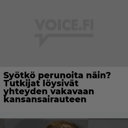
Syötkö perunoita näin?
Tutkijat löysivät
yhteyden vakavaan
kansansairauteen