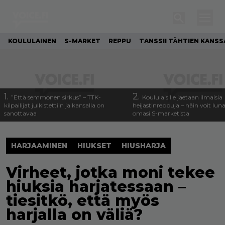
KOULULAINEN
S-MARKET
REPPU
TANSSII TÄHTIEN KANSS
1.
2.
”Että semmonen sirkus” – TTK-
Koululaisille jaetaan ilmaisia
kilpailijat julkistettiin ja kansalla on
heijastinreppuja – näin voit lun
sanottavaa
omasi S-marketista
HARJAAMINEN
HIUKSET
HIUSHARJA
Virheet, jotka moni tekee
hiuksia harjatessaan –
tiesitkö, että myös
harjalla on väliä?