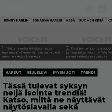
RENNY HARLIN
JOHANNA HARLIN
KESÄ
SUOMEN KESÄ
KO
1.
2.
”Nukuimme kaikki viisi samassa
Tv-ohjelman juontaja pudott
huoneessa” – Renny Harlinin perhe vietti
Lampeniuksen viulun – Pete P
unelmien kesän Suomessa
pakeni kauhuissaan paikalta
HAPSUT
NEULELIIVI
SYYSMUOTI
TRENDI
Tässä tulevat syksyn
neljä isointa trendiä!
Katso, miltä ne näyttävät
näytöslavalla sekä