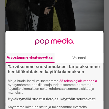
Arvostamme yksityisyyttäsi
Valintasi
Tarvitsemme suostumuksesi tarjotaksemme
henkilökohtaisen käyttökokemuksen
Me ja huolellisesti valitsemamme
88 teknologiakumppania
hyödynnämme henkilötietoja tarjotaksemme paremman
käyttäjäkokemuksen sekä kohdentaaksemme sisältöä ja
mainoksia.
Hyväksymällä suostut tietojesi käyttöön seuraavasti
Bottega Venetan näytöksessä nähtiin ennätyspaljon
Käytämme laitetunnisteita ja tallennamme evästeitä