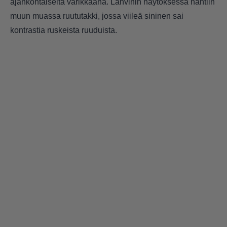
ajankohtaiselta värikkäänä. Lanvinin näytöksessä nähtiin
muun muassa ruututakki, jossa viileä sininen sai
kontrastia ruskeista ruuduista.