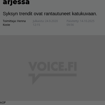
arjessa
Syksyn trendit ovat rantautuneet katukuvaan.
Toimittaja:
Henna
Julkaistu:
24.9.2020
Päivitetty:
14.10.2025
Koste
12:15
09:56
AOP