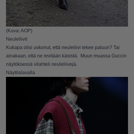
(Kuva: AOP)
Neuleliivit
Kukapa olisi uskonut, että neuleliivi tekee paluun? Tai
ainakaan, että ne revitään käsistä. Muun muassa Guccin
näytöksessä vilahteli neuleliivejä.
Näytöslavalla