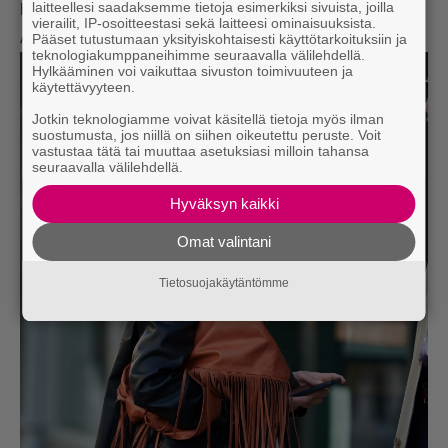
laitteellesi saadaksemme tietoja esimerkiksi sivuista, joilla
hapsuja. (Kuva: AOP)
vierailit, IP-osoitteestasi sekä laitteesi ominaisuuksista.
Arjessa
Pääset tutustumaan yksityiskohtaisesti käyttötarkoituksiin ja
teknologiakumppaneihimme seuraavalla välilehdellä.
Hylkääminen voi vaikuttaa sivuston toimivuuteen ja
käytettävyyteen.
Jotkin teknologiamme voivat käsitellä tietoja myös ilman
suostumusta, jos niillä on siihen oikeutettu peruste. Voit
vastustaa tätä tai muuttaa asetuksiasi milloin tahansa
seuraavalla välilehdellä.
Hyväksyn kaikki
Omat valintani
Tietosuojakäytäntömme