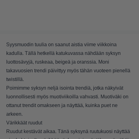
Syysmuodin tuulia on saanut aistia viime viikkoina
kadulla. Tällä hetkellä katukuvassa nähdään syksyn
luottosävyjä, ruskeaa, beigeä ja oranssia. Moni
takavuosien trendi päivittyy myös tähän vuoteen pienellä
twistillä.
Poimimme syksyn neljä isointa trendiä, jotka näkyivät
luonnollisesti myös muotiviikoilla vahvasti. Muotiväki on
ottanut trendit omakseen ja näyttää, kuinka puet ne
arkeen.
Värikkäät ruudut
Ruudut kestävät aikaa. Tänä syksynä ruutukuosi näyttää