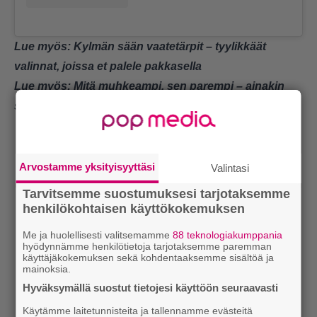
Lue myös:
Kylmän sään vaatetärpit – tyylikkäät
valinnat, joissa et palele pakkasella
Lue myös:
Mitä muhkeampi, sen parempi – ainakin
suositussa pukeutumistrendissä
Arvostamme yksityisyyttäsi
Valintasi
Tarvitsemme suostumuksesi tarjotaksemme
henkilökohtaisen käyttökokemuksen
Me ja huolellisesti valitsemamme
88 teknologiakumppania
hyödynnämme henkilötietoja tarjotaksemme paremman
käyttäjäkokemuksen sekä kohdentaaksemme sisältöä ja
mainoksia.
Hyväksymällä suostut tietojesi käyttöön seuraavasti
Käytämme laitetunnisteita ja tallennamme evästeitä