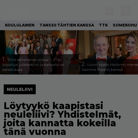
KOULULAINEN
TANSSII TÄHTIEN KANSSA
TTK
SOMEKOHU
1.
”Että semmonen sirkus” – TTK-
2.
kilpailijat julkistettiin ja kansalla on
Uuno: Hjallis Harkimo menee
sanottavaa
Jasmine Pajarin kanssa
NEULELIIVI
Löytyykö kaapistasi
neuleliivi? Yhdistelmät,
joita kannatta kokeilla
tänä vuonna