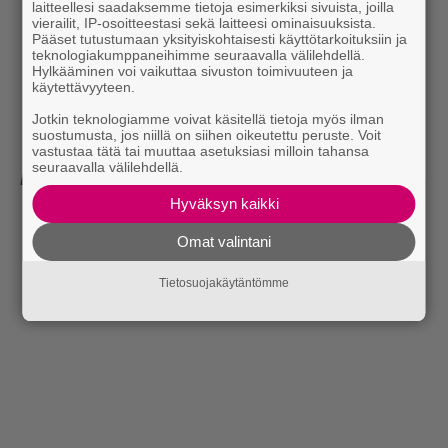
laitteellesi saadaksemme tietoja esimerkiksi sivuista, joilla
vierailit, IP-osoitteestasi sekä laitteesi ominaisuuksista.
Pääset tutustumaan yksityiskohtaisesti käyttötarkoituksiin ja
teknologiakumppaneihimme seuraavalla välilehdellä.
Hylkääminen voi vaikuttaa sivuston toimivuuteen ja
käytettävyyteen.
Jotkin teknologiamme voivat käsitellä tietoja myös ilman
suostumusta, jos niillä on siihen oikeutettu peruste. Voit
vastustaa tätä tai muuttaa asetuksiasi milloin tahansa
seuraavalla välilehdellä.
Lähde:
Who What Wear
Hyväksyn kaikki
Omat valintani
Tietosuojakäytäntömme