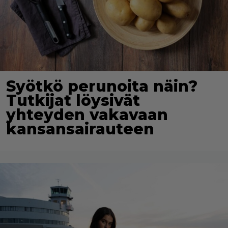
Syötkö perunoita näin?
Tutkijat löysivät
yhteyden vakavaan
kansansairauteen