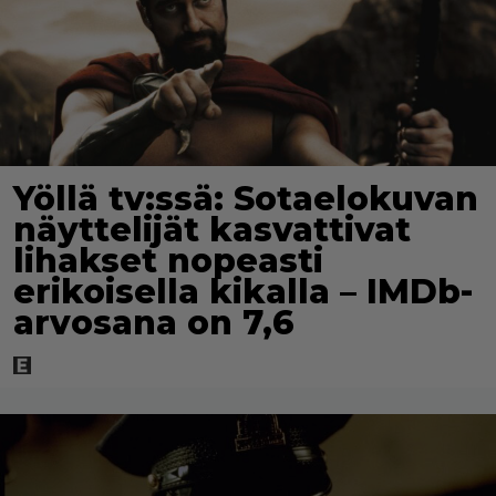
Yöllä tv:ssä: Sotaelokuvan
näyttelijät kasvattivat
lihakset nopeasti
erikoisella kikalla – IMDb-
arvosana on 7,6