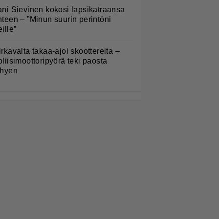
ani Sievinen kokosi lapsikatraansa
hteen – ”Minun suurin perintöni
eille”
irkavalta takaa-ajoi skoottereita –
oliisimoottoripyörä teki paosta
yhyen