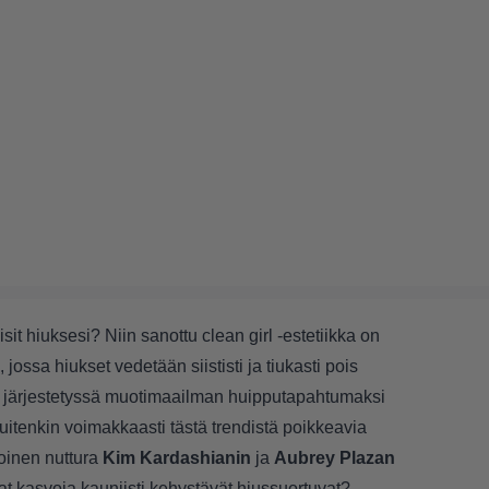
isit hiuksesi? Niin sanottu clean girl -estetiikka on
 jossa hiukset vedetään siististi ja tiukasti pois
tain järjestetyssä muotimaailman huipputapahtumaksi
uitenkin voimakkaasti tästä trendistä poikkeavia
toinen nuttura
Kim
Kardashianin
ja
Aubrey
Plazan
t kasvoja kauniisti kehystävät hiussuortuvat?