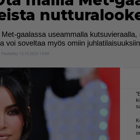
ta mallia Met-ga
eista nutturalook
tiin Met-gaalassa useammalla kutsuvieraal
a voi soveltaa myös omiin juhlatilaisuuksiin
Päivitetty:
13.10.2025 13:09
”
ki
s
K
h
o