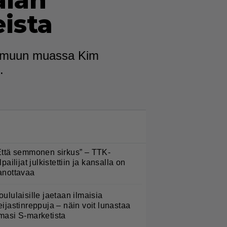
alan
eista
la, muun muassa Kim
.
LUETUIMMAT NYT
Että semmonen sirkus” – TTK-
lpailijat julkistettiin ja kansalla on
anottavaa
oululaisille jaetaan ilmaisia
eijastinreppuja – näin voit lunastaa
masi S-marketista