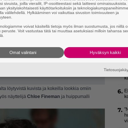
2.
i sivuista, joilla vierailit, IP-osoitteestasi sekä laitteesi ominaisuuksista
h
an yksityiskohtaisesti käyttötarkoituksiin ja teknologiakumppaneihimm
o
la välilehdellä. Hylkääminen voi vaikuttaa sivuston toimivuuteen ja
yyteen.
3.
U
knologiamme voivat käsitellä tietoja myös ilman suostumusta, jos niillä o
n
u peruste. Voit vastustaa tätä tai muuttaa asetuksiasi milloin tahansa se
lä.
4.
L
k
Omat valintani
Hyväksyn kaikki
a
5.
S
Tietosuojak
l
k
alta löytyvistä kuvista ja kokeilla lookkia omiin
6.
E
myös näyttelijä
Chloe Fineman
ja huippumalli
k
7.
”
h
v