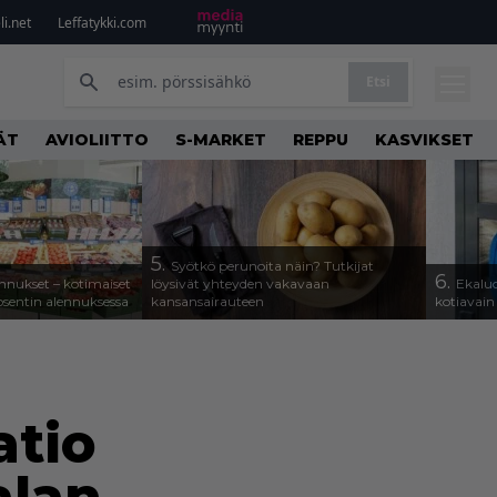
i.net
Leffatykki.com
Etsi
ÄT
AVIOLIITTO
S-MARKET
REPPU
KASVIKSET
5.
Syötkö perunoita näin? Tutkijat
6.
alennukset – kotimaiset
löysivät yhteyden vakavaan
Ekaluo
osentin alennuksessa
kansansairauteen
kotiavain
atio