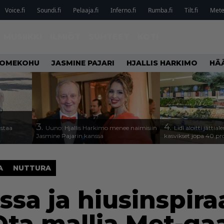
Voice.fi
Soundi.fi
Pelaaja.fi
Inferno.fi
Rumba.fi
Tilt.fi
Metel
MUSIIKKI
ILMIÖT
SUHTEET
KOTI
OMEKOHU
JASMINE PAJARI
HJALLIS HARKIMO
HÄ
3.
4.
astaa
Uuno: Hjallis Harkimo menee naimisiin
Lidl aloitti jätti
Jasmine Pajarin kanssa
kasvikset jopa 40 pr
A
NUTTURA
ssa ja hiusinspira