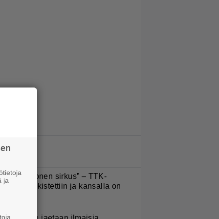
sen
LUETUIMMAT JUTUT
tietoja
Että semmonen sirkus” – TTK-
 ja
lpailijat julkistettiin ja kansalla on
anottavaa
toja
oululaisille jaetaan ilmaisia