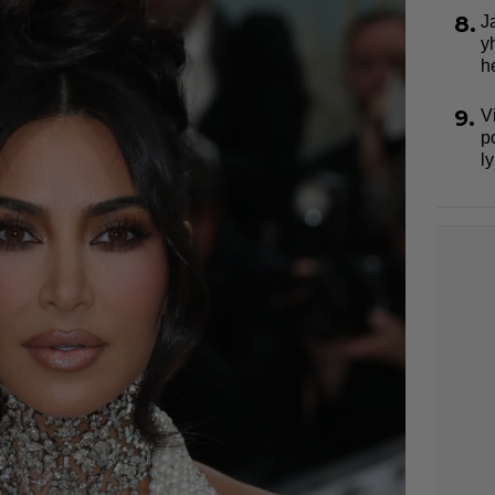
8.
J
y
h
9.
V
p
l