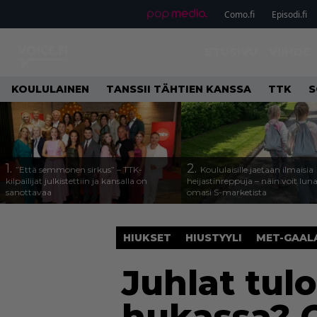
Como.fi
Episodi.fi
ETUSIVU
VIIHDE
KOULULAINEN
TANSSII TÄHTIEN KANSSA
TTK
S
1.
2.
”Että semmonen sirkus” – TTK-
Koululaisille jaetaan ilmaisia
kilpailijat julkistettiin ja kansalla on
heijastinreppuja – näin voit lun
sanottavaa
omasi S-marketista
HIUKSET
HIUSTYYLI
MET-GAAL
Juhlat tulo