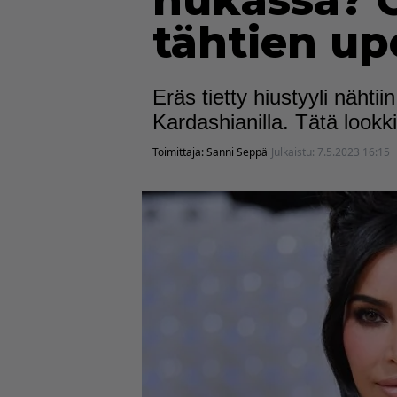
hukassa? O
tähtien up
Eräs tietty hiustyyli näh
Kardashianilla. Tätä lookki
Toimittaja:
Sanni Seppä
Julkaistu:
7.5.2023 16:15