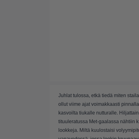
Juhlat tulossa, etkä tiedä miten staila
ollut viime ajat voimakkaasti pinnalla,
kasvoilta tiukalle nutturalle. Hiljat
tituuleratussa Met-gaalassa nähtiin k
lookkeja. Miltä kuulostaisi volyymipi
vanavedessä, jossa lookin kruunaava