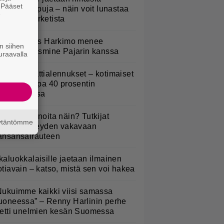
. Pääset
eijastinreppuja – näin voit lunastaa
e
masi S-marketista
uno: Hjallis Harkimo menee
n siihen
aimisiin Jasmine Pajarin kanssa
uraavalla
idl aloitti jättialennukset – kotimaiset
asvikset jopa 40 prosentin
lennuksessa
yötkö perunoita näin? Tutkijat
äytäntömme
öysivät yhteyden vakavaan
ansansairauteen
kaluokkalaisille jaetaan ilmainen
otiavain – katso, mistä sen voi hakea
Nukuimme kaikki viisi samassa
uoneessa” – Renny Harlinin perhe
ietti unelmien kesän Suomessa