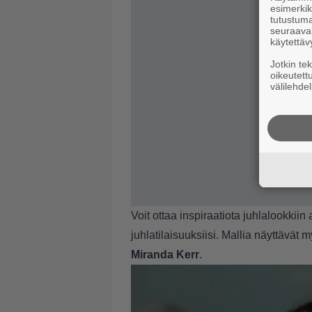
esimerkiks
tutustuma
seuraaval
käytettäv
Jotkin te
oikeutett
välilehdel
Voit ottaa inspiraatiota juhlalookkiin 
juhlatilaisuuksiisi. Mallia näyttävät 
Miranda Kerr
.