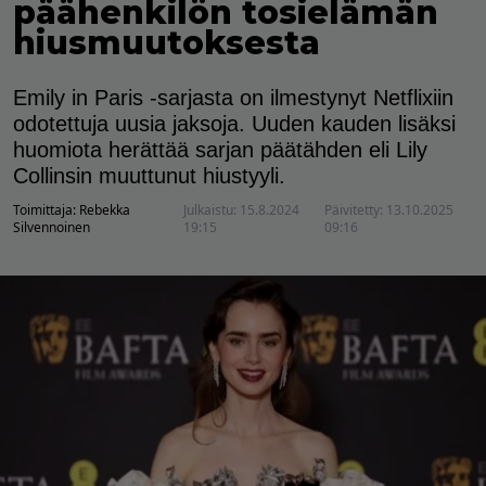
päähenkilön tosielämän
hiusmuutoksesta
Emily in Paris -sarjasta on ilmestynyt Netflixiin
odotettuja uusia jaksoja. Uuden kauden lisäksi
huomiota herättää sarjan päätähden eli Lily
Collinsin muuttunut hiustyyli.
Toimittaja:
Rebekka
Julkaistu:
15.8.2024
Päivitetty:
13.10.2025
Silvennoinen
19:15
09:16