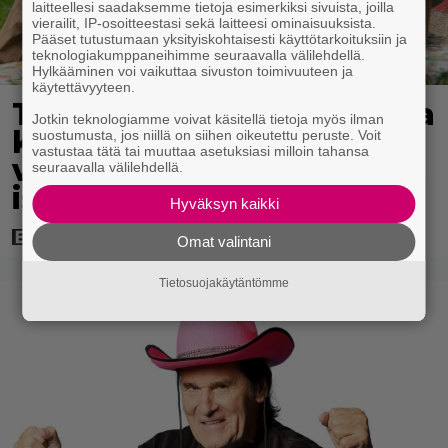
laitteellesi saadaksemme tietoja esimerkiksi sivuista, joilla
vierailit, IP-osoitteestasi sekä laitteesi ominaisuuksista.
Pääset tutustumaan yksityiskohtaisesti käyttötarkoituksiin ja
teknologiakumppaneihimme seuraavalla välilehdellä.
Hylkääminen voi vaikuttaa sivuston toimivuuteen ja
käytettävyyteen.
Tänään tv:ssä: Koskettava
Jotkin teknologiamme voivat käsitellä tietoja myös ilman
kotimainen elokuva
suostumusta, jos niillä on siihen oikeutettu peruste. Voit
vastustaa tätä tai muuttaa asetuksiasi milloin tahansa
vuodelta 2020 – ”Tehty
seuraavalla välilehdellä.
isolla sydämellä”
Hyväksyn kaikki
Omat valintani
Tietosuojakäytäntömme