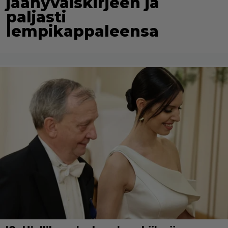
jäähyväiskirjeen ja
paljasti
lempikappaleensa