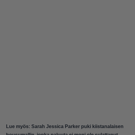
Lue myös:
Sarah Jessica Parker puki kiistanalaisen
housumallin, jonka paluuta ei moni ole sulattanut