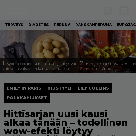
TERVEYS
DIABETES
PERUNA
RANSKANPERUNA
EUROJA
1.
2.
Syötkö perunoita näin? Tutkijat löysivät
Eurojackpotista 80 000 eur
yhteyden vakavaan kansansairauteen
Suomeen – tänne
EMILY IN PARIS
HIUSTYYLI
LILY COLLINS
POLKKAHIUKSET
Hittisarjan uusi kausi
alkaa tänään – todellinen
wow-efekti löytyy