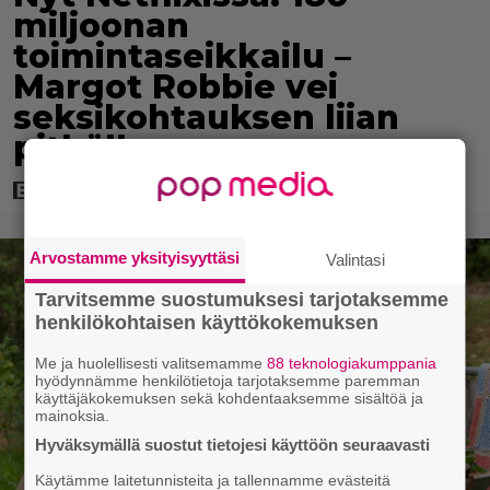
miljoonan
toimintaseikkailu –
Margot Robbie vei
seksikohtauksen liian
pitkälle
Arvostamme yksityisyyttäsi
Valintasi
Tarvitsemme suostumuksesi tarjotaksemme
henkilökohtaisen käyttökokemuksen
Me ja huolellisesti valitsemamme
88 teknologiakumppania
hyödynnämme henkilötietoja tarjotaksemme paremman
käyttäjäkokemuksen sekä kohdentaaksemme sisältöä ja
mainoksia.
Hyväksymällä suostut tietojesi käyttöön seuraavasti
Käytämme laitetunnisteita ja tallennamme evästeitä