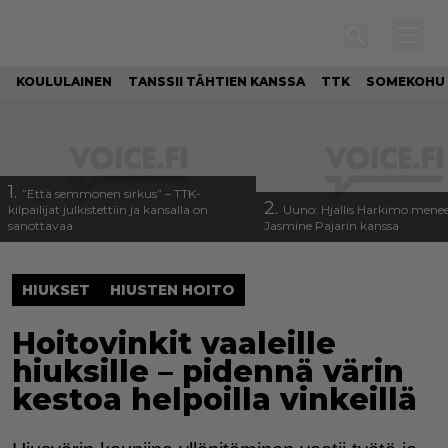
KOULULAINEN
TANSSII TÄHTIEN KANSSA
TTK
SOMEKOHU
1.
”Että semmonen sirkus” – TTK-
2.
kilpailijat julkistettiin ja kansalla on
Uuno: Hjallis Harkimo menee
sanottavaa
Jasmine Pajarin kanssa
HIUKSET
HIUSTEN HOITO
Hoitovinkit vaaleille
hiuksille – pidennä värin
kestoa helpoilla vinkeillä