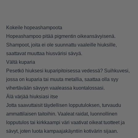
Kokeile hopeashampoota
Hopeashampoo pitää pigmentin oikeansävyisenä.
Shampoot, joita ei ole suunnattu vaaleille hiuksille,
saattavat muuttaa hiusvärisi sävyä.
Vältä kuparia
Pesetkö hiuksesi kuparipitoisessa vedessä? Suihkuvesi,
jossa on kuparia tai muuta metallia, saattaa olla syy
vihertävään sävyyn vaaleassa kuontalossasi.
Älä värjää hiuksiasi itse
Jotta saavuttaisit täydellisen lopputuloksen, turvaudu
ammattilaisen taitoihin. Vaaleat raidat, luonnollinen
lopputulos tai kirkkaampi väri vaativat oikeat tuotteet ja
sävyt, joten luota kampaajakäyntiin kotivärin sijaan.