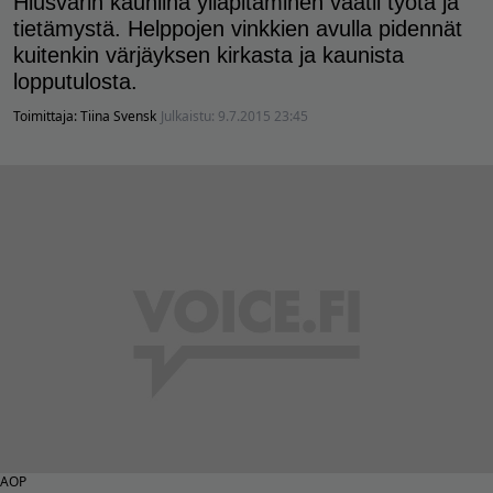
Hiusvärin kauniina ylläpitäminen vaatii työtä ja
tietämystä. Helppojen vinkkien avulla pidennät
kuitenkin värjäyksen kirkasta ja kaunista
lopputulosta.
Toimittaja:
Tiina Svensk
Julkaistu:
9.7.2015 23:45
AOP