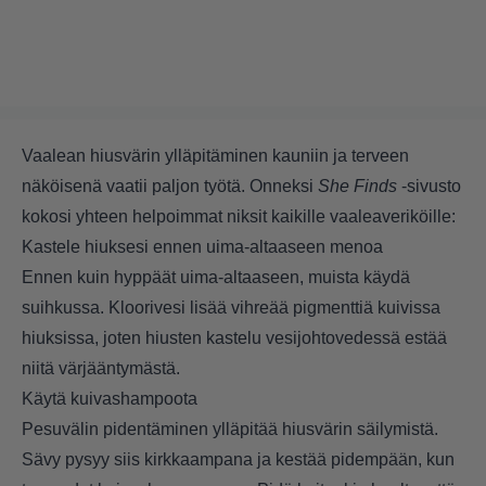
Vaalean hiusvärin ylläpitäminen kauniin ja terveen
näköisenä vaatii paljon työtä. Onneksi
She Finds
-sivusto
kokosi yhteen helpoimmat niksit kaikille vaaleaveriköille:
Kastele hiuksesi ennen uima-altaaseen menoa
Ennen kuin hyppäät uima-altaaseen, muista käydä
suihkussa. Kloorivesi lisää vihreää pigmenttiä kuivissa
hiuksissa, joten hiusten kastelu vesijohtovedessä estää
niitä värjääntymästä.
Käytä kuivashampoota
Pesuvälin pidentäminen ylläpitää hiusvärin säilymistä.
Sävy pysyy siis kirkkaampana ja kestää pidempään, kun