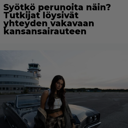
Syötkö perunoita näin?
Tutkijat löysivät
yhteyden vakavaan
kansansairauteen