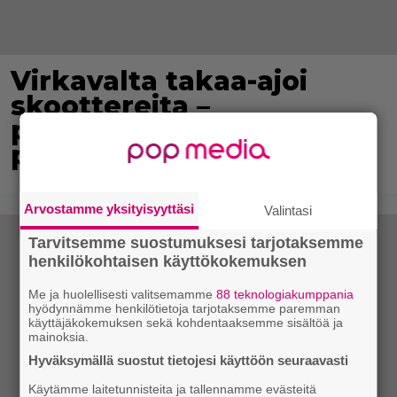
Virkavalta takaa-ajoi
skoottereita –
poliisimoottoripyörä teki
paosta lyhyen
Arvostamme yksityisyyttäsi
Valintasi
Tarvitsemme suostumuksesi tarjotaksemme
henkilökohtaisen käyttökokemuksen
Me ja huolellisesti valitsemamme
88 teknologiakumppania
hyödynnämme henkilötietoja tarjotaksemme paremman
käyttäjäkokemuksen sekä kohdentaaksemme sisältöä ja
mainoksia.
Hyväksymällä suostut tietojesi käyttöön seuraavasti
Käytämme laitetunnisteita ja tallennamme evästeitä