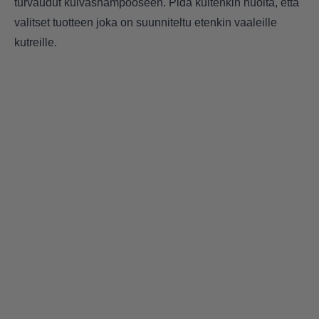
turvaudut kuivashampooseen. Pidä kuitenkin huolta, että
valitset tuotteen joka on suunniteltu etenkin vaaleille
kutreille.