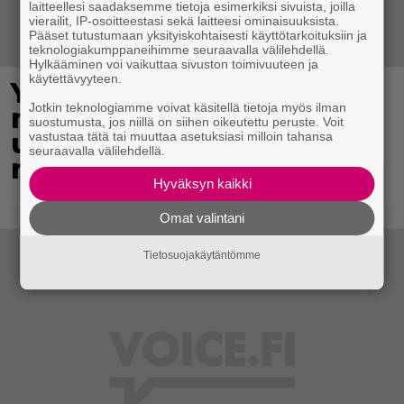
laitteellesi saadaksemme tietoja esimerkiksi sivuista, joilla
vierailit, IP-osoitteestasi sekä laitteesi ominaisuuksista.
Pääset tutustumaan yksityiskohtaisesti käyttötarkoituksiin ja
teknologiakumppaneihimme seuraavalla välilehdellä.
Hylkääminen voi vaikuttaa sivuston toimivuuteen ja
käytettävyyteen.
Yli 300 vuotta vanha
Jotkin teknologiamme voivat käsitellä tietoja myös ilman
maailmanennätys meni
suostumusta, jos niillä on siihen oikeutettu peruste. Voit
uusiksi – 18-vuotias
vastustaa tätä tai muuttaa asetuksiasi milloin tahansa
seuraavalla välilehdellä.
nuorimies teki historiaa
Hyväksyn kaikki
Omat valintani
Tietosuojakäytäntömme