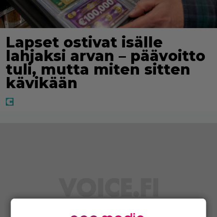
Lapset ostivat isälle
lahjaksi arvan – päävoitto
tuli, mutta miten sitten
kävikään