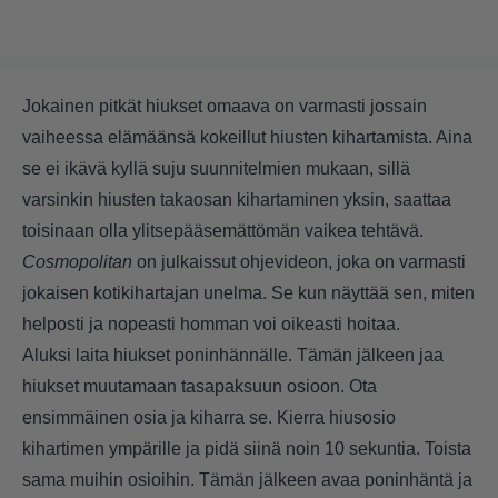
Jokainen pitkät hiukset omaava on varmasti jossain
vaiheessa elämäänsä kokeillut hiusten kihartamista. Aina
se ei ikävä kyllä suju suunnitelmien mukaan, sillä
varsinkin hiusten takaosan kihartaminen yksin, saattaa
toisinaan olla ylitsepääsemättömän vaikea tehtävä.
Cosmopolitan
on julkaissut ohjevideon, joka on varmasti
jokaisen kotikihartajan unelma. Se kun näyttää sen, miten
helposti ja nopeasti homman voi oikeasti hoitaa.
Aluksi laita hiukset poninhännälle. Tämän jälkeen jaa
hiukset muutamaan tasapaksuun osioon. Ota
ensimmäinen osia ja kiharra se. Kierra hiusosio
kihartimen ympärille ja pidä siinä noin 10 sekuntia. Toista
sama muihin osioihin. Tämän jälkeen avaa poninhäntä ja