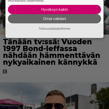
seuraavalla välilehdellä.
Hyväksyn kaikki
Omat valintani
Tietosuojakäytäntömme
Tänään tv:ssä: Vuoden
1997 Bond-leffassa
nähdään hämmenttävän
nykyaikainen kännykkä