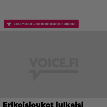
Lisää Voice.fi Googlen ensisijaiseksi lähteeksi
Erikoisjoukot julkaisi