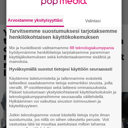
Arvostamme yksityisyyttäsi
Valintasi
Yle: Uuden lain myötä
Tarvitsemme suostumuksesi tarjotaksemme
henkilökohtaisen käyttökokemuksen
työnhakijan täytyy kertoa
osaamisestaan julkisesti
Me ja huolellisesti valitsemamme
88 teknologiakumppania
hyödynnämme henkilötietoja tarjotaksemme paremman
netissä – yrittäjät toivovat
käyttäjäkokemuksen sekä kohdentaaksemme sisältöä ja
mainoksia.
rangaistusta
Hyväksymällä suostut tietojesi käyttöön seuraavasti
laiminlyönnistä
Käytämme laitetunnisteita ja tallennamme evästeitä
laitteellesi saadaksemme tietoja esimerkiksi sivuista, joilla
vierailit, IP-osoitteestasi sekä laitteesi ominaisuuksista.
Pääset tutustumaan yksityiskohtaisesti käyttötarkoituksiin ja
teknologiakumppaneihimme seuraavalla välilehdellä.
Hylkääminen voi vaikuttaa sivuston toimivuuteen ja
käytettävyyteen.
Jotkin teknologiamme voivat käsitellä tietoja myös ilman
suostumusta, jos niillä on siihen oikeutettu peruste. Voit
vastustaa tätä tai muuttaa asetuksiasi milloin tahansa