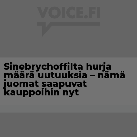
Sinebrychoffilta hurja
määrä uutuuksia – nämä
juomat saapuvat
kauppoihin nyt