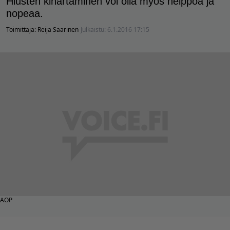
Hiusten kihartaminen voi olla myös helppoa ja
nopeaa.
Toimittaja:
Reija Saarinen
Julkaistu:
6.1.2016 17:15
AOP