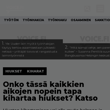
TYÖTÖN
TYÖNHAKIJA
TYÖNHAKU
OSAAMINEN
SANKTIO
1.
Yle: Uuden lain myötä työnhakijan
2.
täytyy kertoa osaamisestaan julkisesti
”Mitä isompi vehje, sen pa
netissä – yrittäjät toivovat rangaistusta
kulkee” – Susanna Penttilä suun
laiminlyönnistä
Bangbussinsa Helsingin keskus
HIUKSET
KIHARAT
Onko tässä kaikkien
aikojen nopein tapa
kihartaa hiukset? Katso