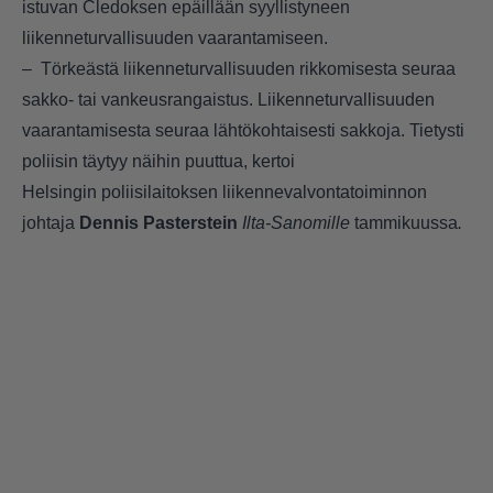
istuvan Cledoksen epäillään syyllistyneen
liikenneturvallisuuden vaarantamiseen.
– Törkeästä liikenneturvallisuuden rikkomisesta seuraa
sakko- tai vankeusrangaistus. Liikenneturvallisuuden
vaarantamisesta seuraa lähtökohtaisesti sakkoja. Tietysti
poliisin täytyy näihin puuttua, kertoi
Helsingin poliisilaitoksen liikennevalvontatoiminnon
johtaja
Dennis Pasterstein
Ilta-Sanomille
tammikuussa
.