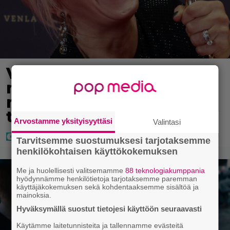
Vappu Pimiästä tuli
miljoonikko – eikä yksi
milli edes riitä, näin se
tapahtui
Arvostamme yksityisyyttäsi
Valintasi
Tarvitsemme suostumuksesi tarjotaksemme
henkilökohtaisen käyttökokemuksen
Me ja huolellisesti valitsemamme
88 teknologiakumppania
hyödynnämme henkilötietoja tarjotaksemme paremman
käyttäjäkokemuksen sekä kohdentaaksemme sisältöä ja
mainoksia.
Hyväksymällä suostut tietojesi käyttöön seuraavasti
Käytämme laitetunnisteita ja tallennamme evästeitä