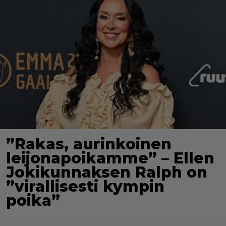
”Rakas, aurinkoinen
leijonapoikamme” – Ellen
Jokikunnaksen Ralph on
”virallisesti kympin
poika”