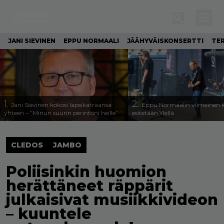
JANI SIEVINEN
EPPU NORMAALI
JÄÄHYVÄISKONSERTTI
TE
1.
2.
Jani Sievinen kokosi lapsikatraansa
Eppu Normaalin viimeinen k
yhteen – ”Minun suurin perintöni heille”
esitetään Ylellä
CLEDOS
JAMBO
Poliisinkin huomion
herättäneet räppärit
julkaisivat musiikkivideon
– kuuntele