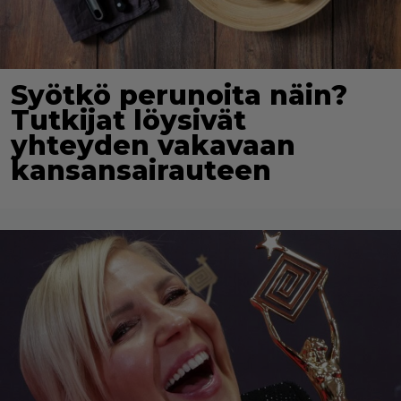
Syötkö perunoita näin?
Tutkijat löysivät
yhteyden vakavaan
kansansairauteen