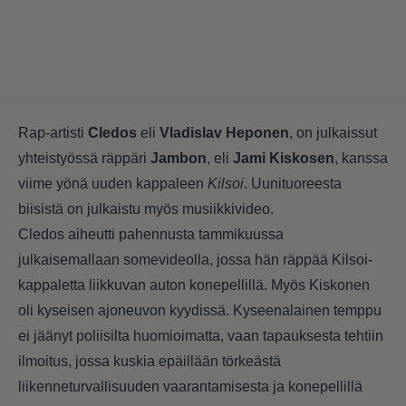
Rap-artisti
Cledos
eli
Vladislav Heponen
, on julkaissut
yhteistyössä räppäri
Jambon
, eli
Jami Kiskosen
, kanssa
viime yönä uuden kappaleen
Kilsoi
. Uunituoreesta
biisistä on julkaistu myös musiikkivideo.
Cledos aiheutti pahennusta tammikuussa
julkaisemallaan somevideolla, jossa hän räppää Kilsoi-
kappaletta liikkuvan auton konepellillä
. Myös Kiskonen
oli kyseisen ajoneuvon kyydissä. Kyseenalainen temppu
ei jäänyt poliisilta huomioimatta, vaan tapauksesta tehtiin
ilmoitus, jossa kuskia epäillään törkeästä
liikenneturvallisuuden vaarantamisesta ja konepellillä