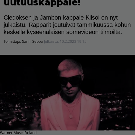
uutuuskappale!
Cledoksen ja Jambon kappale Kilsoi on nyt
julkaistu. Räppärit joutuivat tammikuussa kohun
keskelle kyseenalaisen somevideon tiimoilta.
Toimittaja:
Sanni Seppä
Julkaistu:
10.2.2023 19:15
Warner Music Finland