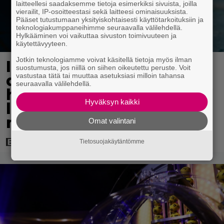
laitteellesi saadaksemme tietoja esimerkiksi sivuista, joilla
vierailit, IP-osoitteestasi sekä laitteesi ominaisuuksista.
Pääset tutustumaan yksityiskohtaisesti käyttötarkoituksiin ja
teknologiakumppaneihimme seuraavalla välilehdellä.
Hylkääminen voi vaikuttaa sivuston toimivuuteen ja
käytettävyyteen.
Jotkin teknologiamme voivat käsitellä tietoja myös ilman
Illalla tv:ssä: Perinteinen
suostumusta, jos niillä on siihen oikeutettu peruste. Voit
dekkari Agatha Christien
vastustaa tätä tai muuttaa asetuksiasi milloin tahansa
seuraavalla välilehdellä.
hengessä – vuoden 2023
Hyväksyn kaikki
leffa tarjoaa
murhamysteerin
Omat valintani
Tietosuojakäytäntömme