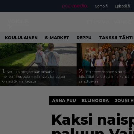
Como.fi
Episodi.fi
ETUSIVU
VIIHDE
KOULULAINEN
S-MARKET
REPPU
TANSSII TÄHT
1.
2.
Koululaisille jaetaan ilmaisia
”Että semmonen sirkus” – T
heijastinreppuja – näin voit lunastaa
kilpailijat julkistettiin ja kansall
omasi S-marketista
sanottavaa
ANNA PUU
ELLINOORA
JOUNI 
Kaksi nais