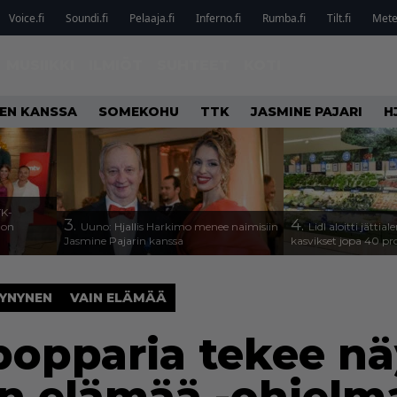
Voice.fi
Soundi.fi
Pelaaja.fi
Inferno.fi
Rumba.fi
Tilt.fi
Metel
MUSIIKKI
ILMIÖT
SUHTEET
KOTI
IEN KANSSA
SOMEKOHU
TTK
JASMINE PAJARI
H
TK-
3.
4.
a on
Uuno: Hjallis Harkimo menee naimisiin
Lidl aloitti jätti
Jasmine Pajarin kanssa
kasvikset jopa 40 pr
HYNYNEN
VAIN ELÄMÄÄ
popparia tekee n