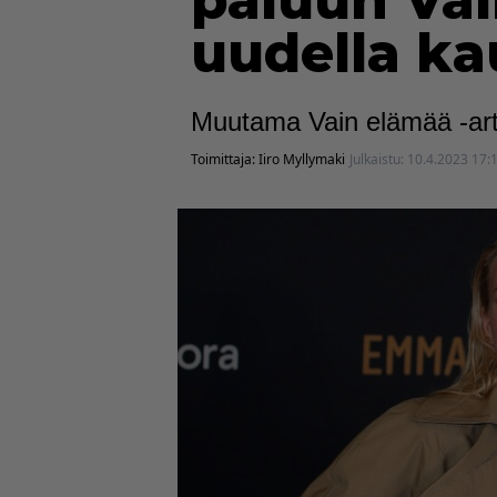
paluun Vai
uudella ka
Muutama Vain elämää -artis
Toimittaja:
Iiro Myllymaki
Julkaistu:
10.4.2023 17: