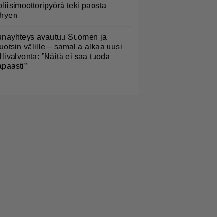
oliisimoottoripyörä teki paosta
yhyen
unayhteys avautuu Suomen ja
uotsin välille – samalla alkaa uusi
ullivalvonta: ”Näitä ei saa tuoda
apaasti”