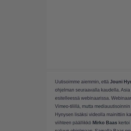
Uutisoimme aiemmin,
että
Jouni Hy
ohjelman seuraavalla kaudella. Asia 
esitelleessä webinaarissa. Webinaar
Vimeo-tilillä, mutta mediauutisoinnin 
Hynysen lisäksi videolla mainittiin
viihteen päällikkö
Mirko Baas
kertoi
paluun ohjelmaan. Samalla Baas perus