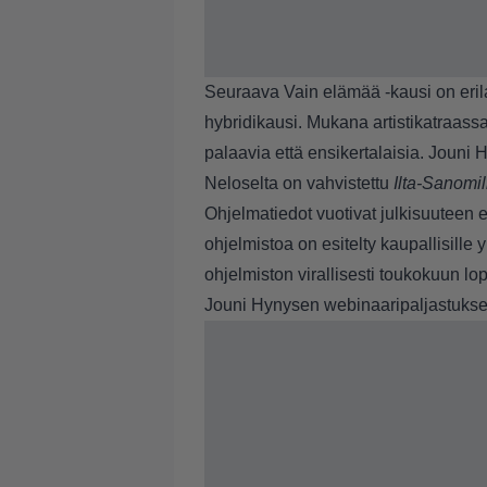
Seuraava Vain elämää -kausi on erila
hybridikausi. Mukana artistikatraas
palaavia että ensikertalaisia. Jouni 
Neloselta on vahvistettu
Ilta-Sanomil
Ohjelmatiedot vuotivat julkisuuteen 
ohjelmistoa on esitelty kaupallisille
ohjelmiston virallisesti toukokuun lo
Jouni Hynysen webinaaripaljastuks