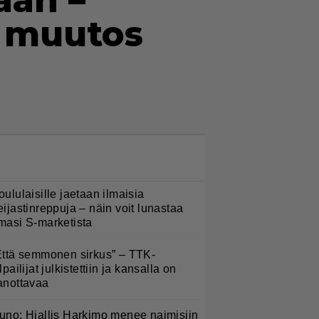
aan –
ä muutos
LUETUIMMAT NYT
oululaisille jaetaan ilmaisia
eijastinreppuja – näin voit lunastaa
masi S-marketista
Että semmonen sirkus” – TTK-
lpailijat julkistettiin ja kansalla on
anottavaa
uno: Hjallis Harkimo menee naimisiin