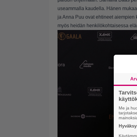
useammalla kaudella. Hänen mukaansa
ja Anna Puu ovat ehtineet aiempien k
myös heidän henkilökohtaisessa el
Ar
Tarvit
käytt
Me ja huo
tarjotak
mainoksi
Hyväksym
Käytämme 