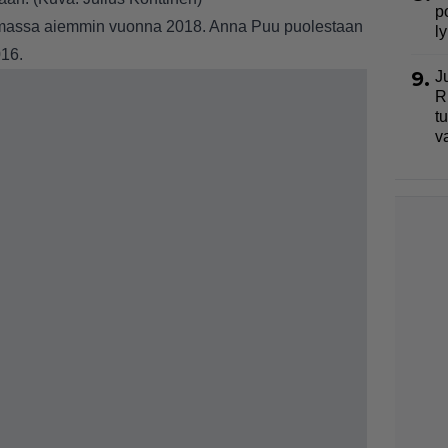
p
elmassa aiemmin vuonna 2018. Anna Puu puolestaan
l
016.
9.
J
R
t
v