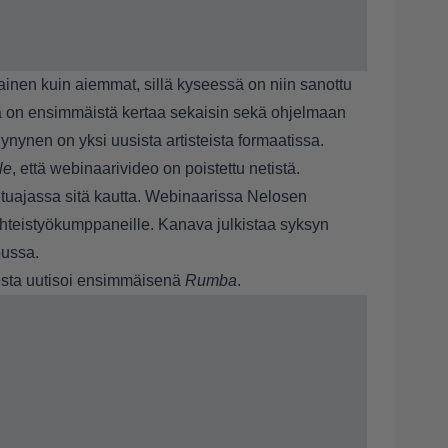
inen kuin aiemmat, sillä kyseessä on niin sanottu
sa on ensimmäistä kertaa sekaisin sekä ohjelmaan
Hynynen on yksi uusista artisteista formaatissa.
le
, että webinaarivideo on poistettu netistä.
etuajassa sitä kautta. Webinaarissa Nelosen
 yhteistyökumppaneille. Kanava julkistaa syksyn
pussa.
esta uutisoi ensimmäisenä
Rumba
.