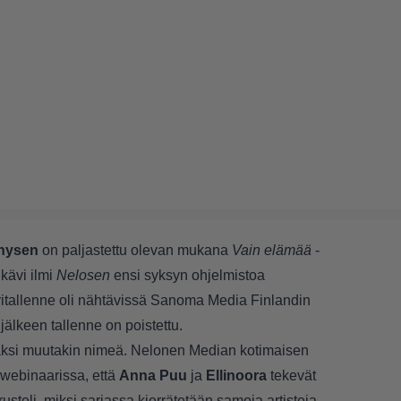
nysen
on paljastettu olevan mukana
Vain elämää
-
kävi ilmi
Nelosen
ensi syksyn ohjelmistoa
itallenne oli nähtävissä Sanoma Media Finlandin
jälkeen tallenne on poistettu.
 kaksi muutakin nimeä. Nelonen Median kotimaisen
 webinaarissa, että
Anna Puu
ja
Ellinoora
tekevät
teli, miksi sarjassa kierrätetään samoja artisteja