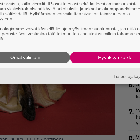
s
i sivuista, joilla vierailit, IP-osoitteestasi sekä laitteesi ominaisuuksista
an yksityiskohtaisesti käyttötarkoituksiin ja teknologiakumppaneihimm
la välilehdellä. Hylkääminen voi vaikuttaa sivuston toimivuuteen ja
3.
U
yyteen.
n
knologiamme voivat käsitellä tietoja myös ilman suostumusta, jos niillä o
u peruste. Voit vastustaa tätä tai muuttaa asetuksiasi milloin tahansa se
4.
L
lä.
k
a
Omat valintani
Hyväksyn kaikki
5.
E
k
Tietosuojak
6.
S
l
k
7.
”
h
v
8.
V
an. (Kuva: Julius Konttinen)