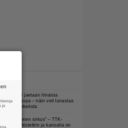
LUETUIMMAT JUTUT
sen
oululaisille jaetaan ilmaisia
eijastinreppuja – näin voit lunastaa
tietoja
 ja
masi S-marketista
Että semmonen sirkus” – TTK-
lpailijat julkistettiin ja kansalla on
toja