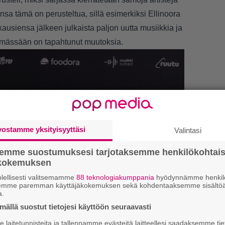
 tämä on perusteltua, sillä esimerkiksi Ellinoora
ausiensa jälkeen julkaista paljon uutta musiikkia ja
ämässään on tapahtunut muutoksia.
vostamme yksityisyyttäsi
Valintasi
semme suostumuksesi tarjotaksemme henkilökohtai
ökokemuksen
1.
K
h
lellisesti valitsemamme
88 teknologiakumppania
hyödynnämme henkilö
semme paremman käyttäjäkokemuksen sekä kohdentaaksemme sisältöä
o
a.
ällä suostut tietojesi käyttöön seuraavasti
2.
”
ki
laitetunnisteita ja tallennamme evästeitä laitteellesi saadaksemme tie