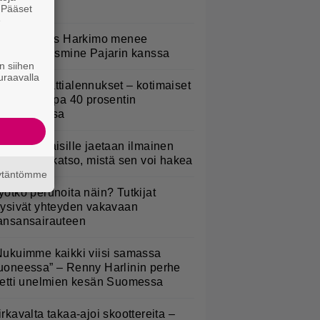
anottavaa
. Pääset
e
uno: Hjallis Harkimo menee
aimisiin Jasmine Pajarin kanssa
n siihen
uraavalla
idl aloitti jättialennukset – kotimaiset
asvikset jopa 40 prosentin
lennuksessa
kaluokkalaisille jaetaan ilmainen
otiavain – katso, mistä sen voi hakea
äytäntömme
yötkö perunoita näin? Tutkijat
öysivät yhteyden vakavaan
ansansairauteen
Nukuimme kaikki viisi samassa
uoneessa” – Renny Harlinin perhe
ietti unelmien kesän Suomessa
irkavalta takaa-ajoi skoottereita –