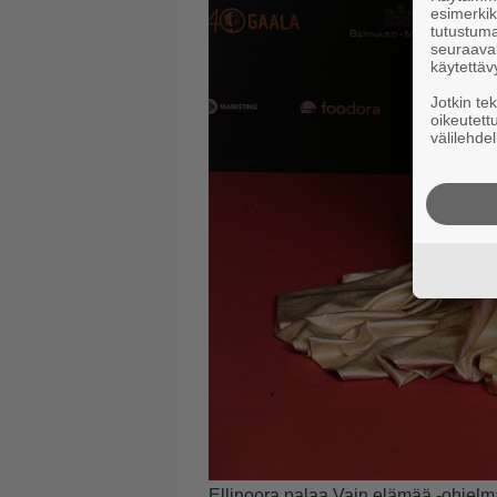
esimerkiks
tutustuma
seuraaval
käytettäv
Jotkin te
oikeutett
välilehdel
Ellinoora palaa Vain elämää -ohjelma