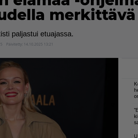
n elämää -ohjelm
udella merkittäv
ti paljastui etuajassa.
15
Päivitetty:
14.10.2025 13:21
K
h
o
”
ki
s
U