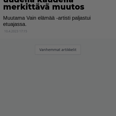
merkittävä muutos
Muutama Vain elämää -artisti paljastui
etuajassa.
10.4.2023 17:15
Artikkelien
Vanhemmat artikkelit
selaus