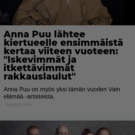
Anna Puu lähtee
kiertueelle ensimmäistä
kertaa viiteen vuoteen:
"Iskevimmät ja
itkettävimmät
rakkauslaulut"
Anna Puu on myös yksi tämän vuoden Vain
elämää -artisteista.
16.8.2023 10:15