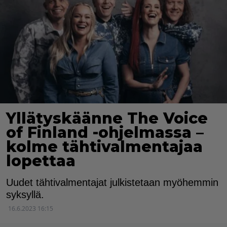
Yllätyskäänne The Voice
of Finland -ohjelmassa –
kolme tähtivalmentajaa
lopettaa
Uudet tähtivalmentajat julkistetaan myöhemmin
syksyllä.
16.6.2023 16:15