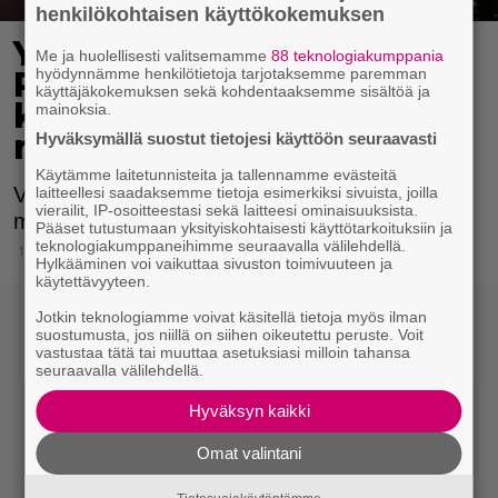
henkilökohtaisen käyttökokemuksen
Yleisö suuttui, kun Anna
Me ja huolellisesti valitsemamme
88 teknologiakumppania
Puu vaihtoi suuntaa: "Se
hyödynnämme henkilötietoja tarjotaksemme paremman
käyttäjäkokemuksen sekä kohdentaaksemme sisältöä ja
kohdistuu erityisesti
mainoksia.
naisiin"
Hyväksymällä suostut tietojesi käyttöön seuraavasti
Käytämme laitetunnisteita ja tallennamme evästeitä
Varsinkin uraansa aloitteleville naisille
laitteellesi saadaksemme tietoja esimerkiksi sivuista, joilla
vierailit, IP-osoitteestasi sekä laitteesi ominaisuuksista.
musiikkibisnes voi edelleen olla raju paikka.
Pääset tutustumaan yksityiskohtaisesti käyttötarkoituksiin ja
teknologiakumppaneihimme seuraavalla välilehdellä.
17.10.2023 18:15
Hylkääminen voi vaikuttaa sivuston toimivuuteen ja
käytettävyyteen.
Jotkin teknologiamme voivat käsitellä tietoja myös ilman
suostumusta, jos niillä on siihen oikeutettu peruste. Voit
vastustaa tätä tai muuttaa asetuksiasi milloin tahansa
seuraavalla välilehdellä.
Hyväksyn kaikki
Omat valintani