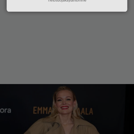
Tietosuojakäytäntömme