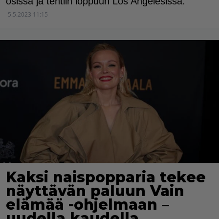
osissa ja tehtiin loppuun Los Angelesissa.
5.5.2023 11:15
Kaksi naispopparia tekee
näyttävän paluun Vain
elämää -ohjelmaan –
uudella kaudella