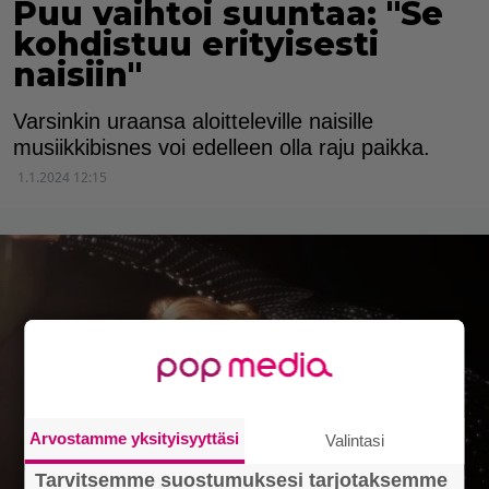
Puu vaihtoi suuntaa: "Se
kohdistuu erityisesti
naisiin"
Varsinkin uraansa aloitteleville naisille
musiikkibisnes voi edelleen olla raju paikka.
1.1.2024 12:15
Arvostamme yksityisyyttäsi
Valintasi
Tarvitsemme suostumuksesi tarjotaksemme