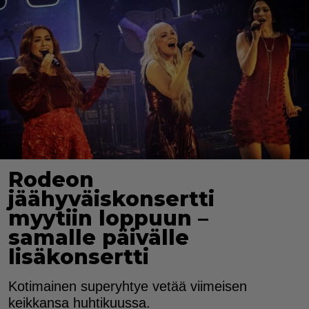
Rodeon
jäähyväiskonsertti
myytiin loppuun –
samalle päivälle
lisäkonsertti
Kotimainen superyhtye vetää viimeisen
keikkansa huhtikuussa.