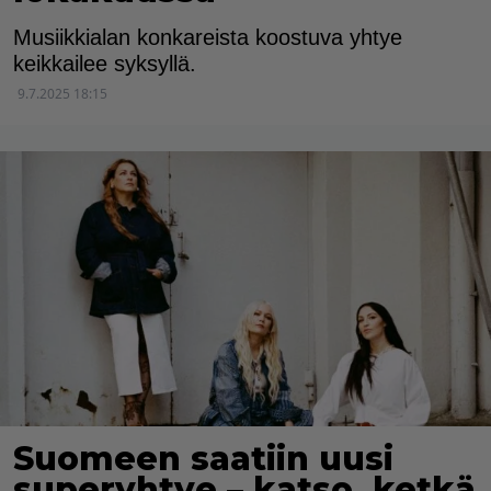
Musiikkialan konkareista koostuva yhtye
keikkailee syksyllä.
9.7.2025 18:15
Suomeen saatiin uusi
superyhtye – katso, ketkä