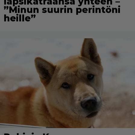
lapsikatraansa yhteen –
”Minun suurin perintöni
heille”