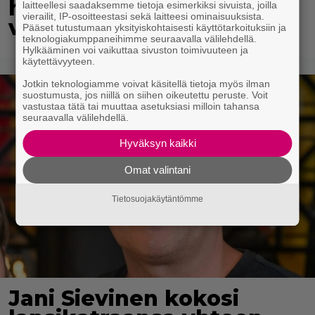
hempeilyä ja leveitä
laitteellesi saadaksemme tietoja esimerkiksi sivuista, joilla
vierailit, IP-osoitteestasi sekä laitteesi ominaisuuksista.
virnistyksiä laiturilla
Pääset tutustumaan yksityiskohtaisesti käyttötarkoituksiin ja
teknologiakumppaneihimme seuraavalla välilehdellä.
Hylkääminen voi vaikuttaa sivuston toimivuuteen ja
käytettävyyteen.
Jotkin teknologiamme voivat käsitellä tietoja myös ilman
suostumusta, jos niillä on siihen oikeutettu peruste. Voit
vastustaa tätä tai muuttaa asetuksiasi milloin tahansa
seuraavalla välilehdellä.
Hyväksyn kaikki
Omat valintani
Tietosuojakäytäntömme
Jani Sievinen kokosi