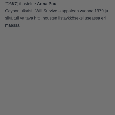
”OMG”
, ihastelee
Anna Puu
.
Gaynor julkaisi I Will Survive -kappaleen vuonna 1979 ja
siitä tuli valtava hitti, nousten listaykköseksi useassa eri
maassa.