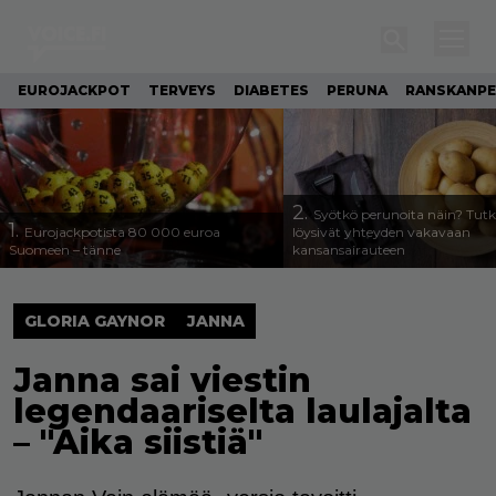
EUROJACKPOT
TERVEYS
DIABETES
PERUNA
RANSKANP
2.
Syötkö perunoita näin? Tutk
1.
Eurojackpotista 80 000 euroa
löysivät yhteyden vakavaan
Suomeen – tänne
kansansairauteen
GLORIA GAYNOR
JANNA
Janna sai viestin
legendaariselta laulajalta
– "Aika siistiä"