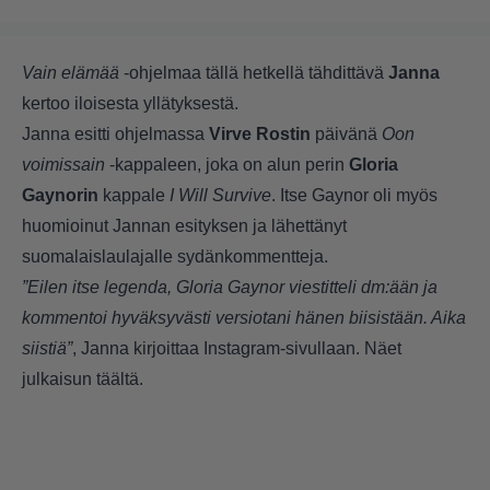
Vain elämää
-ohjelmaa tällä hetkellä tähdittävä
Janna
kertoo iloisesta yllätyksestä.
Janna esitti ohjelmassa
Virve Rostin
päivänä
Oon
voimissain
-kappaleen, joka on alun perin
Gloria
Gaynorin
kappale
I Will Survive
. Itse Gaynor oli myös
huomioinut Jannan esityksen ja lähettänyt
suomalaislaulajalle sydänkommentteja.
”Eilen itse legenda, Gloria Gaynor viestitteli dm:ään ja
kommentoi hyväksyvästi versiotani hänen biisistään. Aika
siistiä”
, Janna kirjoittaa Instagram-sivullaan. Näet
julkaisun
täältä.