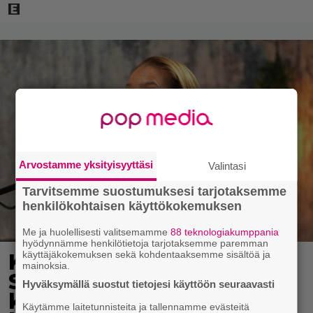
Arvostamme yksityisyyttäsi
Valintasi
Tarvitsemme suostumuksesi tarjotaksemme
henkilökohtaisen käyttökokemuksen
Me ja huolellisesti valitsemamme
88 teknologiakumppania
hyödynnämme henkilötietoja tarjotaksemme paremman
käyttäjäkokemuksen sekä kohdentaaksemme sisältöä ja
Karita Tykän ja Sami
mainoksia.
Saikkosen rakkaus
Hyväksymällä suostut tietojesi käyttöön seuraavasti
kukoistaa – vähäpukeista
Käytämme laitetunnisteita ja tallennamme evästeitä