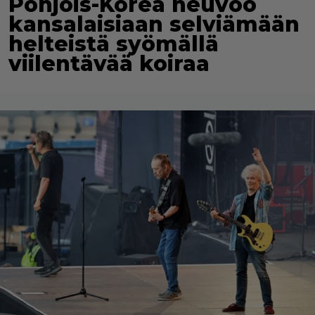
Pohjois-Korea neuvoo
kansalaisiaan selviämään
helteistä syömällä
viilentävää koiraa