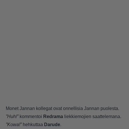
Monet Jannan kollegat ovat onnellisia Jannan puolesta.
”Huh!”
kommentoi
Redrama
liekkiemojien saattelemana.
”Kowa!”
hehkuttaa
Darude
.