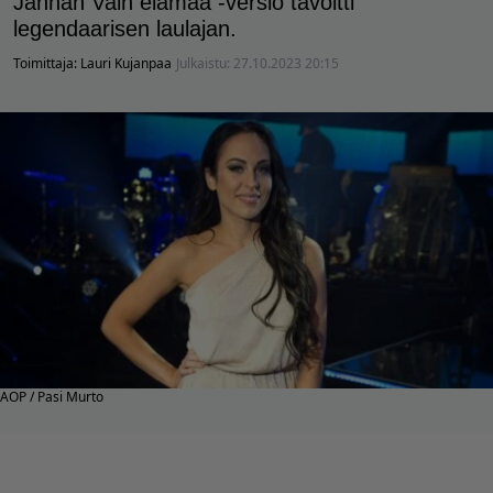
Jannan Vain elämää -versio tavoitti
legendaarisen laulajan.
Toimittaja:
Lauri Kujanpaa
Julkaistu:
27.10.2023 20:15
AOP / Pasi Murto