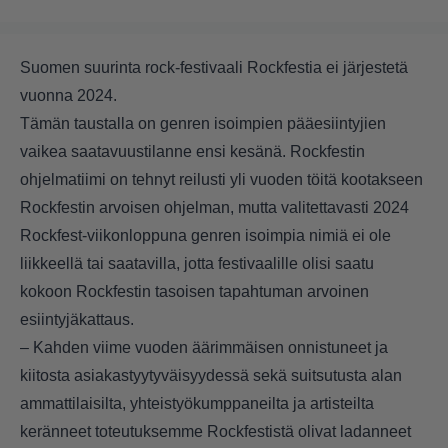
Suomen suurinta rock-festivaali Rockfestia ei järjestetä
vuonna 2024.
Tämän taustalla on genren isoimpien pääesiintyjien
vaikea saatavuustilanne ensi kesänä. Rockfestin
ohjelmatiimi on tehnyt reilusti yli vuoden töitä kootakseen
Rockfestin arvoisen ohjelman, mutta valitettavasti 2024
Rockfest-viikonloppuna genren isoimpia nimiä ei ole
liikkeellä tai saatavilla, jotta festivaalille olisi saatu
kokoon Rockfestin tasoisen tapahtuman arvoinen
esiintyjäkattaus.
– Kahden viime vuoden äärimmäisen onnistuneet ja
kiitosta asiakastyytyväisyydessä sekä suitsutusta alan
ammattilaisilta, yhteistyökumppaneilta ja artisteilta
keränneet toteutuksemme Rockfestistä olivat ladanneet