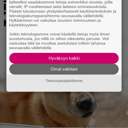
laitteellesi saadaksemme tietoja esimerkiksi sivuista, joilla
lapsikatraansa yhteen –
vierailit, IP-osoitteestasi sekä laitteesi ominaisuuksista.
Pääset tutustumaan yksityiskohtaisesti käyttötarkoituksiin ja
”Minun suurin perintöni
teknologiakumppaneihimme seuraavalla välilehdellä.
heille”
Hylkääminen voi vaikuttaa sivuston toimivuuteen ja
käytettävyyteen.
Jotkin teknologiamme voivat käsitellä tietoja myös ilman
suostumusta, jos niillä on siihen oikeutettu peruste. Voit
vastustaa tätä tai muuttaa asetuksiasi milloin tahansa
seuraavalla välilehdellä.
Hyväksyn kaikki
Omat valintani
Tietosuojakäytäntömme