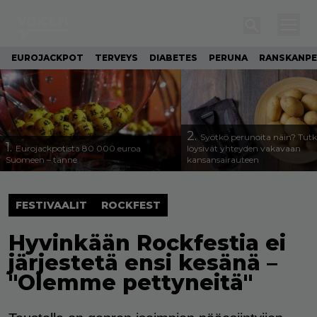
EUROJACKPOT
TERVEYS
DIABETES
PERUNA
RANSKANP
2.
Syötkö perunoita näin? Tutk
1.
Eurojackpotista 80 000 euroa
löysivät yhteyden vakavaan
Suomeen – tänne
kansansairauteen
FESTIVAALIT
ROCKFEST
Hyvinkään Rockfestia ei
järjestetä ensi kesänä –
"Olemme pettyneitä"