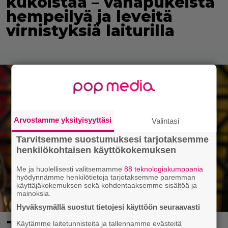
kukoistaa – vähäpukeista
hempeilyä ja leveitä
virnistyksiä laiturilla
Arvostamme yksityisyyttäsi
Valintasi
Tarvitsemme suostumuksesi tarjotaksemme
henkilökohtaisen käyttökokemuksen
Me ja huolellisesti valitsemamme
88 teknologiakumppania
hyödynnämme henkilötietoja tarjotaksemme paremman
käyttäjäkokemuksen sekä kohdentaaksemme sisältöä ja
mainoksia.
Hyväksymällä suostut tietojesi käyttöön seuraavasti
Jani Sievinen kokosi
Käytämme laitetunnisteita ja tallennamme evästeitä