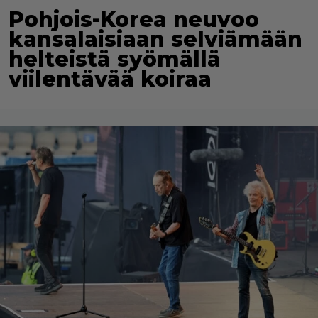
Pohjois-Korea neuvoo
kansalaisiaan selviämään
helteistä syömällä
viilentävää koiraa