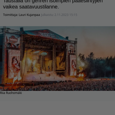
Taustalla on genren isoimpien pääesiintyjien
vaikea saatavuustilanne.
Toimittaja:
Lauri Kujanpaa
Julkaistu:
2.11.2023 15:15
Riia Ruohomäki