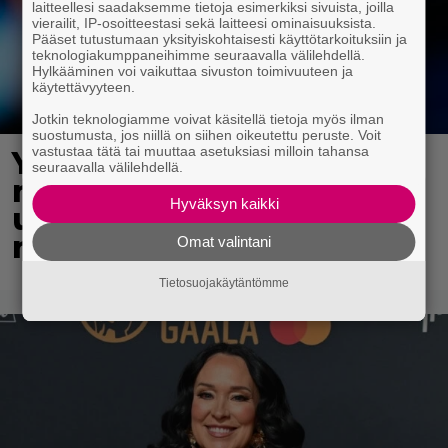
laitteellesi saadaksemme tietoja esimerkiksi sivuista, joilla
vierailit, IP-osoitteestasi sekä laitteesi ominaisuuksista.
Pääset tutustumaan yksityiskohtaisesti käyttötarkoituksiin ja
teknologiakumppaneihimme seuraavalla välilehdellä.
Hylkääminen voi vaikuttaa sivuston toimivuuteen ja
käytettävyyteen.
Jotkin teknologiamme voivat käsitellä tietoja myös ilman
suostumusta, jos niillä on siihen oikeutettu peruste. Voit
vastustaa tätä tai muuttaa asetuksiasi milloin tahansa
Yli 300 vuotta vanha
seuraavalla välilehdellä.
maailmanennätys meni
Hyväksyn kaikki
uusiksi – 18-vuotias
nuorimies teki historiaa
Omat valintani
Tietosuojakäytäntömme