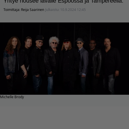
Yhtye nousee lavalle Espoossa ja Tampereella.
Toimittaja:
Reija Saarinen
Julkaistu:
10.9.2024 12:45
Michelle Brody