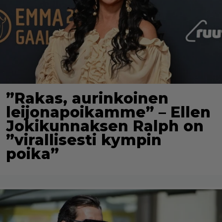
”Rakas, aurinkoinen
leijonapoikamme” – Ellen
Jokikunnaksen Ralph on
”virallisesti kympin
poika”