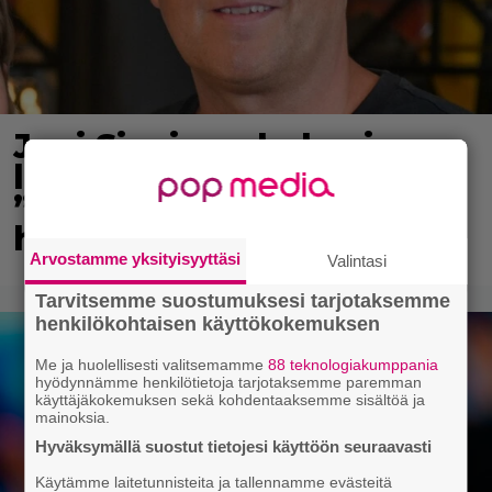
Jani Sievinen kokosi
lapsikatraansa yhteen –
”Minun suurin perintöni
heille”
Arvostamme yksityisyyttäsi
Valintasi
Tarvitsemme suostumuksesi tarjotaksemme
henkilökohtaisen käyttökokemuksen
Me ja huolellisesti valitsemamme
88 teknologiakumppania
hyödynnämme henkilötietoja tarjotaksemme paremman
käyttäjäkokemuksen sekä kohdentaaksemme sisältöä ja
mainoksia.
Hyväksymällä suostut tietojesi käyttöön seuraavasti
Käytämme laitetunnisteita ja tallennamme evästeitä