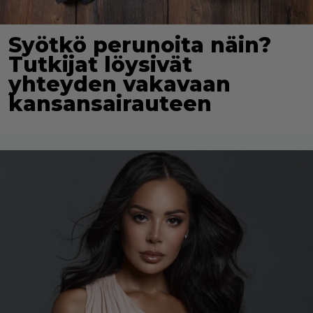
Syötkö perunoita näin?
Tutkijat löysivät
yhteyden vakavaan
kansansairauteen