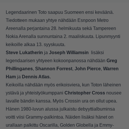
Legendaarinen Toto saapuu Suomeen ensi keväänä.
Tiedotteen mukaan yhtye nähdään Esnpoon Metro
Areenalla perjantaina 28. helmikuuta sekä Tampereen
Nokia Arenalla sunnuntaina 2. maaliskuuta. Lipunmyynti
keikoille alkaa 13. syyskuuta.
Steve Lukatherin
ja
Joseph Williamsin
lisäksi
legendaarisen yhtyeen kokoonpanossa nähdään
Greg
Phillinganes
,
Shannon Forrest
,
John Pierce
,
Warren
Ham
ja
Dennis Atlas.
Keikoilla nähdään myös erikoisviera, kun Toton läheinen
ystävä ja yhteistyökumppani
Christopher Cross
nousee
lavalle bändin kanssa. Myös Crossin ura on ollut upea.
Hänen 1980-luvun alussa julkaistu debyyttialbuminsa
voitti viisi Grammy-palkintoa. Näiden lisäksi hänet on
urallaan palkittu Oscarilla, Golden Globella ja Emmy-