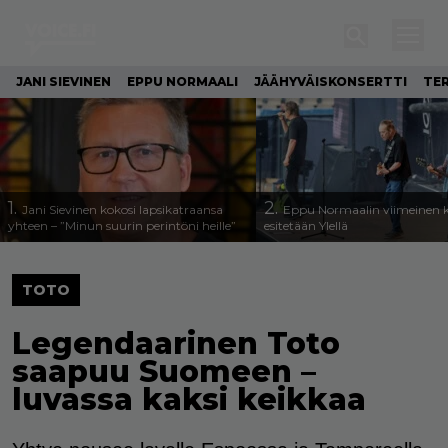
JANI SIEVINEN
EPPU NORMAALI
JÄÄHYVÄISKONSERTTI
TE
1.
2.
Jani Sievinen kokosi lapsikatraansa
Eppu Normaalin viimeinen k
yhteen – ”Minun suurin perintöni heille”
esitetään Ylellä
TOTO
Legendaarinen Toto
saapuu Suomeen –
luvassa kaksi keikkaa