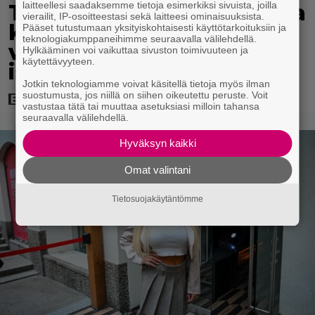
laitteellesi saadaksemme tietoja esimerkiksi sivuista, joilla
Tänään tv:ssä: Koskettava
vierailit, IP-osoitteestasi sekä laitteesi ominaisuuksista.
kotimainen elokuva
Pääset tutustumaan yksityiskohtaisesti käyttötarkoituksiin ja
teknologiakumppaneihimme seuraavalla välilehdellä.
vuodelta 2020 – ”Tehty
Hylkääminen voi vaikuttaa sivuston toimivuuteen ja
käytettävyyteen.
isolla sydämellä”
Jotkin teknologiamme voivat käsitellä tietoja myös ilman
suostumusta, jos niillä on siihen oikeutettu peruste. Voit
vastustaa tätä tai muuttaa asetuksiasi milloin tahansa
seuraavalla välilehdellä.
Hyväksyn kaikki
Omat valintani
Tietosuojakäytäntömme