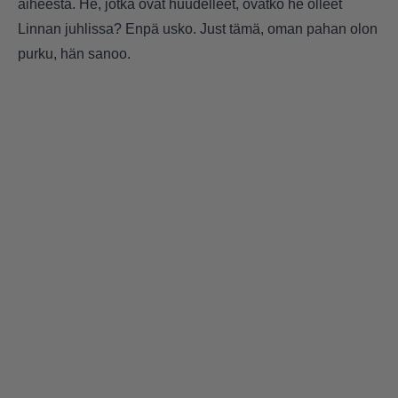
aiheesta. He, jotka ovat huudelleet, ovatko he olleet
Linnan juhlissa? Enpä usko. Just tämä, oman pahan olon
purku, hän sanoo.