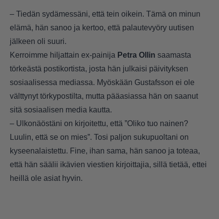
– Tiedän sydämessäni, että tein oikein. Tämä on minun
elämä, hän sanoo ja kertoo, että palautevyöry uutisen
jälkeen oli suuri.
Kerroimme hiljattain ex-painija
Petra Ollin
saamasta
törkeästä postikortista, josta hän julkaisi päivityksen
sosiaalisessa mediassa.
Myöskään Gustafsson ei ole
välttynyt törkypostilta, mutta pääasiassa hän on saanut
sitä sosiaalisen media kautta.
– Ulkonäöstäni on kirjoitettu, että ”Oliko tuo nainen?
Luulin, että se on mies”. Tosi paljon sukupuoltani on
kyseenalaistettu. Fine, ihan sama, hän sanoo ja toteaa,
että hän säälii ikävien viestien kirjoittajia, sillä tietää, ettei
heillä ole asiat hyvin.