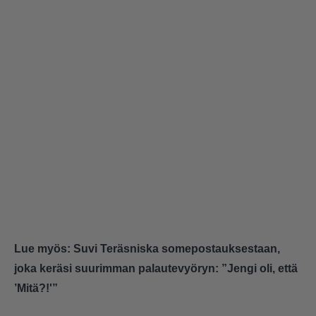
Lue myös:
Suvi Teräsniska somepostauksestaan,
joka keräsi suurimman palautevyöryn: ”Jengi oli, että
’Mitä?!'”