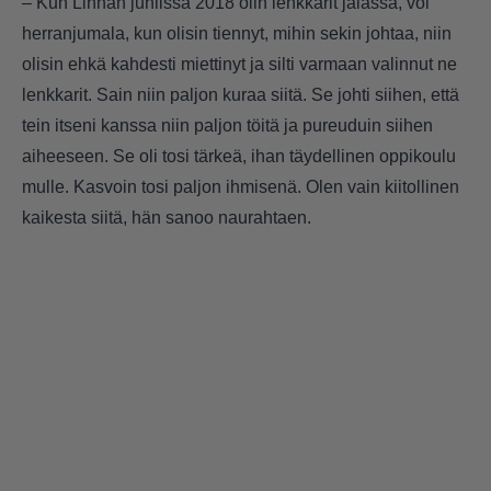
– Kun Linnan juhlissa 2018 olin lenkkarit jalassa, voi
herranjumala, kun olisin tiennyt, mihin sekin johtaa, niin
olisin ehkä kahdesti miettinyt ja silti varmaan valinnut ne
lenkkarit. Sain niin paljon kuraa siitä. Se johti siihen, että
tein itseni kanssa niin paljon töitä ja pureuduin siihen
aiheeseen. Se oli tosi tärkeä, ihan täydellinen oppikoulu
mulle. Kasvoin tosi paljon ihmisenä. Olen vain kiitollinen
kaikesta siitä, hän sanoo naurahtaen.