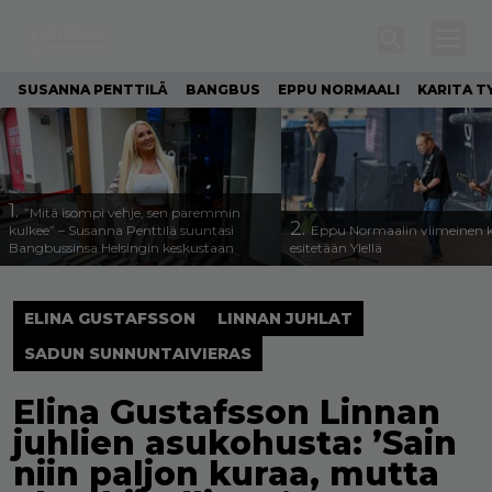
SUSANNA PENTTILÄ
BANGBUS
EPPU NORMAALI
KARITA T
1.
”Mitä isompi vehje, sen paremmin
2.
kulkee” – Susanna Penttilä suuntasi
Eppu Normaalin viimeinen k
Bangbussinsa Helsingin keskustaan
esitetään Ylellä
ELINA GUSTAFSSON
LINNAN JUHLAT
SADUN SUNNUNTAIVIERAS
Elina Gustafsson Linnan
juhlien asukohusta: ’Sain
niin paljon kuraa, mutta