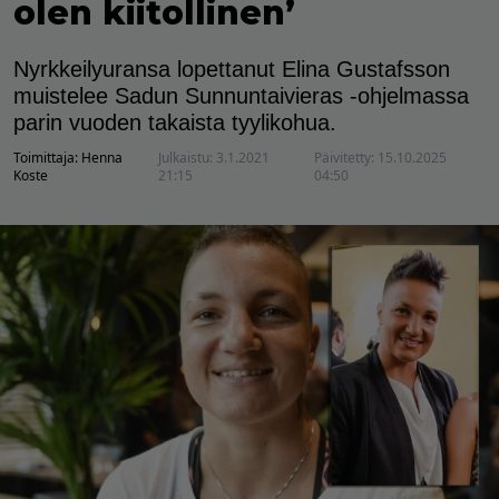
olen kiitollinen’
Nyrkkeilyuransa lopettanut Elina Gustafsson
muistelee Sadun Sunnuntaivieras -ohjelmassa
parin vuoden takaista tyylikohua.
Toimittaja:
Henna
Julkaistu:
3.1.2021
Päivitetty:
15.10.2025
Koste
21:15
04:50