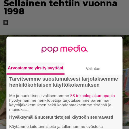
Sellainen tehtiin vuonna
1998
Arvostamme yksityisyyttäsi
Valintasi
Tarvitsemme suostumuksesi tarjotaksemme
henkilökohtaisen käyttökokemuksen
Me ja huolellisesti valitsemamme
88 teknologiakumppania
hyödynnämme henkilötietoja tarjotaksemme paremman
käyttäjäkokemuksen sekä kohdentaaksemme sisältöä ja
mainoksia.
Hyväksymällä suostut tietojesi käyttöön seuraavasti
Käytämme laitetunnisteita ja tallennamme evästeitä