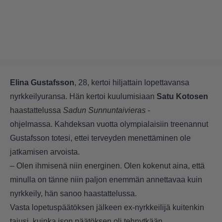
Elina Gustafsson
, 28, kertoi hiljattain lopettavansa
nyrkkeilyuransa. Hän kertoi kuulumisiaan
Satu Kotosen
haastattelussa
Sadun Sunnuntaivieras
-
ohjelmassa.
Kahdeksan vuotta olympialaisiin treenannut
Gustafsson totesi, ettei terveyden menettäminen ole
jatkamisen arvoista.
– Olen ihmisenä niin energinen. Olen kokenut aina, että
minulla on tänne niin paljon enemmän annettavaa kuin
nyrkkeily, hän sanoo haastattelussa.
Vasta lopetuspäätöksen jälkeen ex-nyrkkeilijä kuitenkin
tajusi, kuinka ison päätöksen oli tehnytkään.