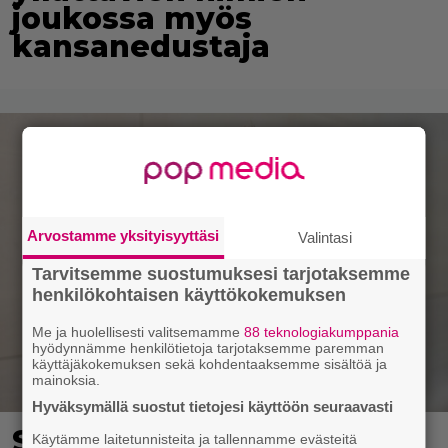
joukossa myös
kansanedustaja
Arvostamme yksityisyyttäsi
Valintasi
Tarvitsemme suostumuksesi tarjotaksemme
henkilökohtaisen käyttökokemuksen
Me ja huolellisesti valitsemamme
88 teknologiakumppania
hyödynnämme henkilötietoja tarjotaksemme paremman
käyttäjäkokemuksen sekä kohdentaaksemme sisältöä ja
mainoksia.
Hyväksymällä suostut tietojesi käyttöön seuraavasti
Seiska: Joel Harkimo ja
Käytämme laitetunnisteita ja tallennamme evästeitä