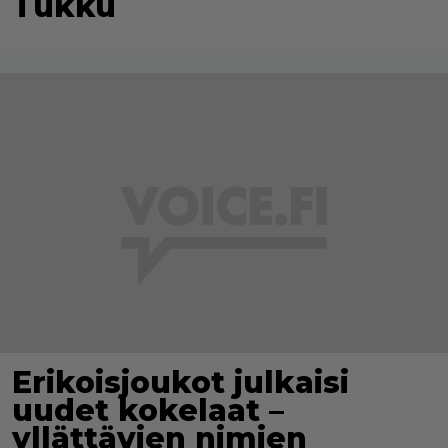
Tukku
Erikoisjoukot julkaisi
uudet kokelaat –
yllättävien nimien