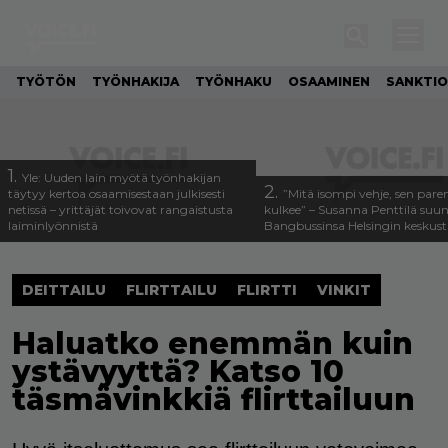
TYÖTÖN
TYÖNHAKIJA
TYÖNHAKU
OSAAMINEN
SANKTIO
1.
Yle: Uuden lain myötä työnhakijan
2.
täytyy kertoa osaamisestaan julkisesti
”Mitä isompi vehje, sen pa
netissä – yrittäjät toivovat rangaistusta
kulkee” – Susanna Penttilä suun
laiminlyönnistä
Bangbussinsa Helsingin keskus
DEITTAILU
FLIRTTAILU
FLIRTTI
VINKIT
Haluatko enemmän kuin
ystävyyttä? Katso 10
täsmävinkkiä flirttailuun