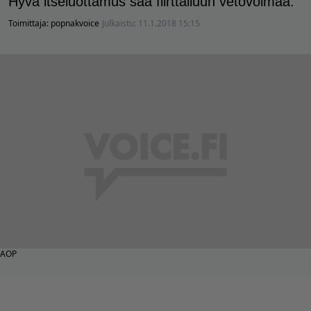
Hyvä itseluottamus saa flirttailuun vetovoimaa.
Toimittaja:
popnakvoice
Julkaistu:
11.1.2018 15:15
AOP