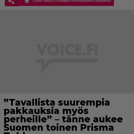
Lisää Voice.fi Googlen ensisijaiseksi lähteeksi
”Tavallista suurempia
pakkauksia myös
perheille” – tänne aukee
Suomen toinen Prisma