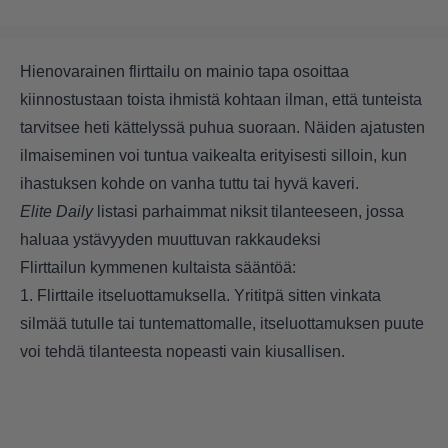
Hienovarainen flirttailu on mainio tapa osoittaa
kiinnostustaan toista ihmistä kohtaan ilman, että tunteista
tarvitsee heti kättelyssä puhua suoraan. Näiden ajatusten
ilmaiseminen voi tuntua vaikealta erityisesti silloin, kun
ihastuksen kohde on vanha tuttu tai hyvä kaveri.
Elite Daily
listasi parhaimmat niksit tilanteeseen, jossa
haluaa ystävyyden muuttuvan rakkaudeksi
Flirttailun kymmenen kultaista sääntöä:
1. Flirttaile itseluottamuksella. Yrititpä sitten vinkata
silmää tutulle tai tuntemattomalle, itseluottamuksen puute
voi tehdä tilanteesta nopeasti vain kiusallisen.