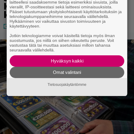
laitteellesi saadaksemme tietoja esimerkiksi sivuista, joilla
Kastanja Rauhala – Joel
vierailit, IP-osoitteestasi sekä laitteesi ominaisuuksista.
kertoo nyt kaiken
Pääset tutustumaan yksityiskohtaisesti käyttötarkoituksiin ja
teknologiakumppaneihimme seuraavalla välilehdellä.
Hylkääminen voi vaikuttaa sivuston toimivuuteen ja
käytettävyyteen.
Jotkin teknologiamme voivat käsitellä tietoja myös ilman
suostumusta, jos niillä on siihen oikeutettu peruste. Voit
vastustaa tätä tai muuttaa asetuksiasi milloin tahansa
seuraavalla välilehdellä.
Hyväksyn kaikki
Omat valintani
Tietosuojakäytäntömme