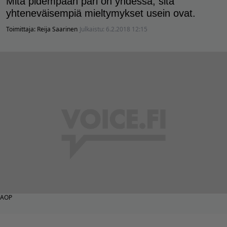
Mitä pidempään pari on yhdessä, sitä
yhteneväisempiä mieltymykset usein ovat.
Toimittaja:
Reija Saarinen
Julkaistu:
6.2.2018 12:15
AOP