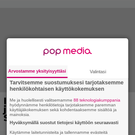
Arvostamme yksityisyyttäsi
Valintasi
Tarvitsemme suostumuksesi tarjotaksemme
henkilökohtaisen käyttökokemuksen
IL: Teemu Lehtilälle
Me ja huolellisesti valitsemamme
88 teknologiakumppania
hyödynnämme henkilötietoja tarjotaksemme paremman
jälleen uusi rooli
käyttäjäkokemuksen sekä kohdentaaksemme sisältöä ja
mainoksia.
Salatuissa elämissä
Hyväksymällä suostut tietojesi käyttöön seuraavasti
Käytämme laitetunnisteita ja tallennamme evästeitä