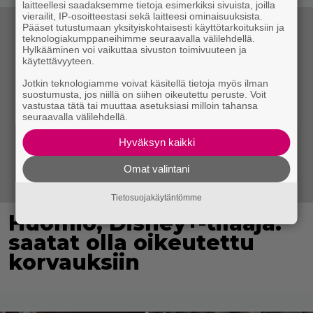
laitteellesi saadaksemme tietoja esimerkiksi sivuista, joilla
vierailit, IP-osoitteestasi sekä laitteesi ominaisuuksista.
Pääset tutustumaan yksityiskohtaisesti käyttötarkoituksiin ja
teknologiakumppaneihimme seuraavalla välilehdellä.
Hylkääminen voi vaikuttaa sivuston toimivuuteen ja
käytettävyyteen.
Jotkin teknologiamme voivat käsitellä tietoja myös ilman
suostumusta, jos niillä on siihen oikeutettu peruste. Voit
vastustaa tätä tai muuttaa asetuksiasi milloin tahansa
seuraavalla välilehdellä.
Hyväksyn kaikki
Omat valintani
Tietosuojakäytäntömme
Huomio, Disney+-tilaaja:
saatat olla oikeutettu
korvauksiin