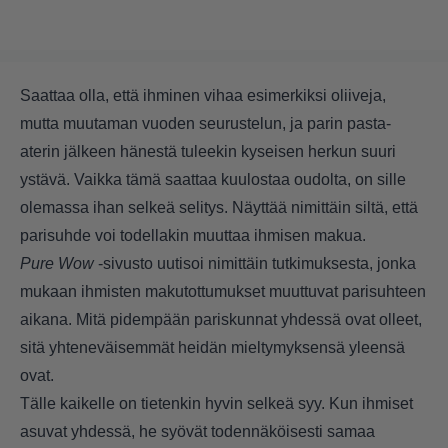
Saattaa olla, että ihminen vihaa esimerkiksi oliiveja,
mutta muutaman vuoden seurustelun, ja parin pasta-
aterin jälkeen hänestä tuleekin kyseisen herkun suuri
ystävä. Vaikka tämä saattaa kuulostaa oudolta, on sille
olemassa ihan selkeä selitys. Näyttää nimittäin siltä, että
parisuhde voi todellakin muuttaa ihmisen makua.
Pure Wow
-sivusto uutisoi nimittäin tutkimuksesta, jonka
mukaan ihmisten makutottumukset muuttuvat parisuhteen
aikana. Mitä pidempään pariskunnat yhdessä ovat olleet,
sitä yhteneväisemmät heidän mieltymyksensä yleensä
ovat.
Tälle kaikelle on tietenkin hyvin selkeä syy. Kun ihmiset
asuvat yhdessä, he syövät todennäköisesti samaa