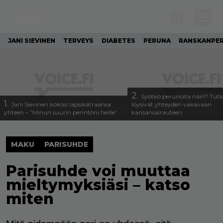
JANI SIEVINEN
TERVEYS
DIABETES
PERUNA
RANSKANPE
2.
Syötkö perunoita näin? Tutk
1.
Jani Sievinen kokosi lapsikatraansa
löysivät yhteyden vakavaan
yhteen – ”Minun suurin perintöni heille”
kansansairauteen
MAKU
PARISUHDE
Parisuhde voi muuttaa
mieltymyksiäsi – katso
miten