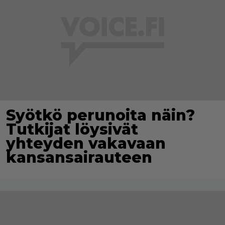
Syötkö perunoita näin?
Tutkijat löysivät
yhteyden vakavaan
kansansairauteen