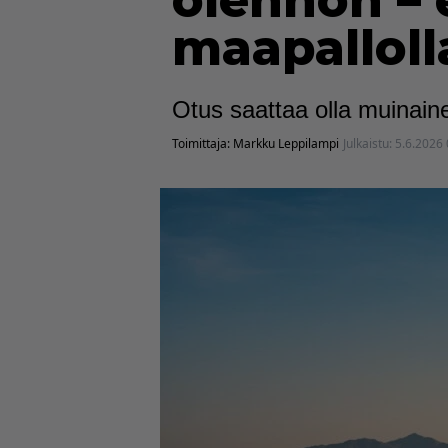
olennon – 
maapalloll
Otus saattaa olla muinaine
Toimittaja:
Markku Leppilampi
Julkaistu:
5.6.2026 