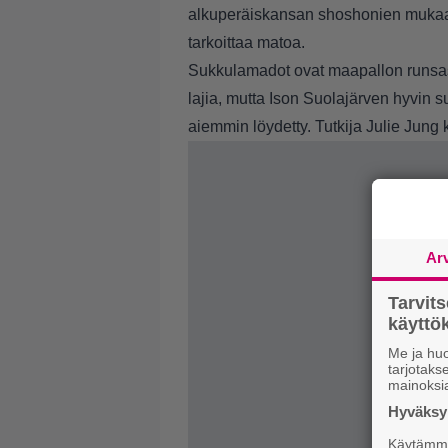
alkuperäiskansan shoshonien mukaan
tarkoittaa matoa.
Sukkulamadot ovat maapallon runsasl
lajia, mutta Ison Suolajärven hyvin s
aiemmin löydetty. Tutkija Julie Jung 
Ar
Tarvit
käytt
Me ja huo
tarjotak
mainoksi
Hyväksym
Käytämme 