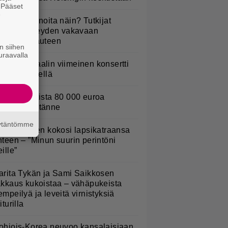
. Pääset
e
yötkö perunoita näin? Tutkijat
öysivät yhteyden vakavaan
ansansairauteen
n siihen
uraavalla
ppu Normaalin viimeinen konsertti
sitetään Ylellä
urojackpotista 80 000 euroa
uomeen – tänne
äytäntömme
ani Sievinen kokosi lapsikatraansa
hteen – ”Minun suurin perintöni
eille”
arita Tykän ja Sami Saikkosen
akkaus kukoistaa – vähäpukeista
empeilyä ja leveitä virnistyksiä
iturilla
ohjois-Korea neuvoo kansalaisiaan