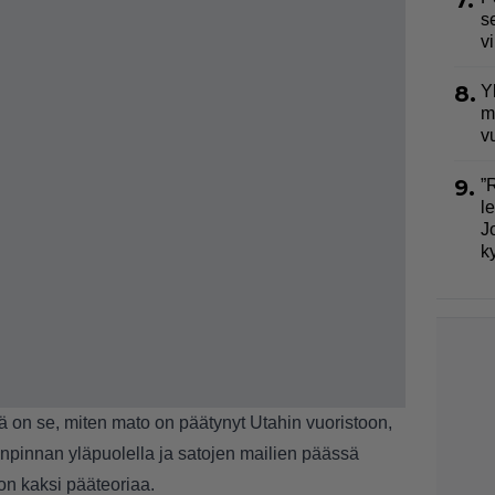
7.
s
v
8.
Y
m
v
9.
”
l
J
k
ä on se, miten mato on päätynyt Utahin vuoristoon,
enpinnan yläpuolella ja satojen mailien päässä
on kaksi pääteoriaa.