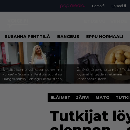
Como.fi
Episodi.fi
ETUSIVU
VIIHDE
SUSANNA PENTTILÄ
BANGBUS
EPPU NORMAALI
1.
2.
”Mitä isompi vehje, sen paremmin
Syötkö perunoita näin? Tutk
kulkee” – Susanna Penttilä suuntasi
löysivät yhteyden vakavaan
Bangbussinsa Helsingin keskustaan
kansansairauteen
ELÄIMET
JÄRVI
MATO
TUTK
Tutkijat lö