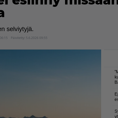
ei esiinny missää
a
n selviytyjä.
06:15
Päivitetty:
5.6.2026 09:55
”
k
B
E
e
S
y