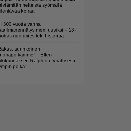
elviämään helteistä syömällä
iilentävää koiraa
li 300 vuotta vanha
aailmanennätys meni uusiksi – 18-
uotias nuorimies teki historiaa
Rakas, aurinkoinen
eijonapoikamme” – Ellen
okikunnaksen Ralph on ”virallisesti
ympin poika”