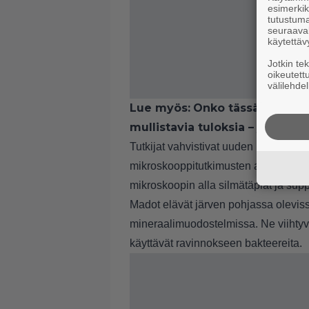
esimerkiks
tutustuma
seuraaval
käytettäv
Jotkin te
oikeutett
välilehdel
Lue myös:
Onko tässä Viagran 
mullistavia tuloksia – ja se o
Tutkijat vahvistivat uuden lajin DNA
mikroskooppitutkimusten avulla. Alle 
mikroskoopin alla silmätäplät ja sup
Madot elävät järven pohjassa oleviss
mineraalimuodostelmissa. Ne viihtyv
käyttävät ravinnokseen bakteereita.