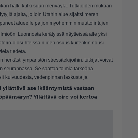
kan halki kulki suuri meriväylä. Tutkijoiden mukaan
tyjiä ajalta, jolloin Utahin alue sijaitsi meren
saapuneet alueelle paljon myöhemmin muuttolintujen
ilmiöön. Luonnosta kerätyissä näytteissä alle yksi
ratorio-olosuhteissa niiden osuus kuitenkin nousi
vielä tiedetä.
herkästi ympäristön stressitekijöihin, tutkijat voivat
lan seurannassa. Se saattaa toimia tärkeänä
rsii kuivuudesta, vedenpinnan laskusta ja
yi yllättävä ase ikääntymistä vastaan
öpäänsäryn? Yllättävä oire voi kertoa