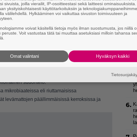
i sivuista, joilla vierailit, IP-osoitteestasi sekä laitteesi ominaisuuksista
an yksityiskohtaisesti käyttötarkoituksiin ja teknologiakumppaneihimm
2.
S
la välilehdellä. Hylkääminen voi vaikuttaa sivuston toimivuuteen ja
yyteen.
l
k
knologiamme voivat käsitellä tietoja myös ilman suostumusta, jos niillä o
u peruste. Voit vastustaa tätä tai muuttaa asetuksiasi milloin tahansa se
lä.
3.
E
e
veroinen hitti? Uusi uniapneapilleri toi
n tulossa myyntiin jo melko pian
Omat valintani
Hyväksyn kaikki
4.
E
S
-sekvensoinnin sekä tarkkojen
1,5 millimetrin pituisesta madosta löytyi
Tietosuojak
5.
J
pilomainen suuontelo.
y
h
a mikrobiaateissa eli riuttamaisissa
ät levämattojen päällimmäisissä kerroksissa ja
6.
K
r
h
la
P