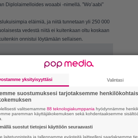
 Diplolaimelloides woaabi -nimellä. ”Wo’aabi”
ukuisimpia eläimiä, ja niitä tunnetaan yli 250 000
uolaisesta vedestä niitä ei kuitenkaan oltu koskaan
kuitenkin onnistui löytämään sellaisen.
vostamme yksityisyyttäsi
Valintasi
semme suostumuksesi tarjotaksemme henkilökohtai
ökokemuksen
lellisesti valitsemamme
88 teknologiakumppania
hyödynnämme henkilö
semme paremman käyttäjäkokemuksen sekä kohdentaaksemme sisältöä
a.
1.
”
ällä suostut tietojesi käyttöön seuraavasti
k
B
laitetunnisteita ja tallennamme evästeitä laitteellesi saadaksemme tie