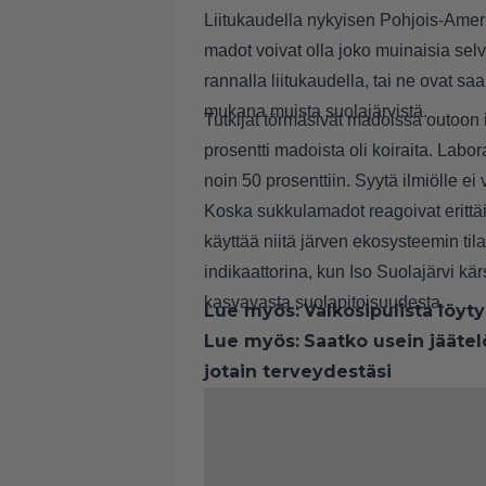
Liitukaudella nykyisen Pohjois-Ameri
madot voivat olla joko muinaisia selviy
rannalla liitukaudella, tai ne ovat 
mukana muista suolajärvistä.
Tutkijat törmäsivät madoissa outoon 
prosentti madoista oli koiraita. Labo
noin 50 prosenttiin. Syytä ilmiölle ei 
Koska sukkulamadot reagoivat erittäin 
käyttää niitä järven ekosysteemin ti
indikaattorina, kun Iso Suolajärvi kä
kasvavasta suolapitoisuudesta.
Lue myös:
Valkosipulista löyt
Lue myös:
Saatko usein jäätel
jotain terveydestäsi