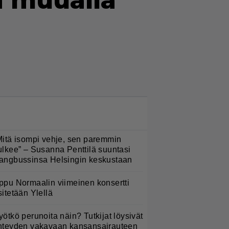
n muualla
LUETUIMMAT NYT
Mitä isompi vehje, sen paremmin
ulkee” – Susanna Penttilä suuntasi
angbussinsa Helsingin keskustaan
ppu Normaalin viimeinen konsertti
sitetään Ylellä
yötkö perunoita näin? Tutkijat löysivät
hteyden vakavaan kansansairauteen