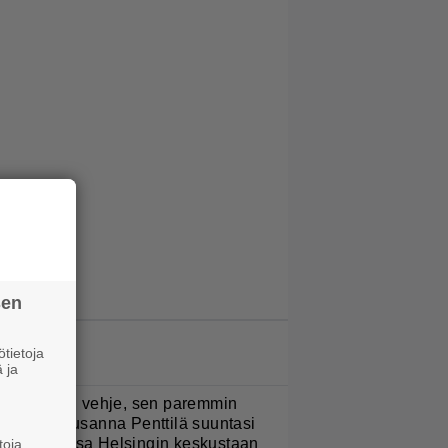
sen
tietoja
LUETUIMMAT JUTUT
 ja
Mitä isompi vehje, sen paremmin
ulkee” – Susanna Penttilä suuntasi
angbussinsa Helsingin keskustaan
toja