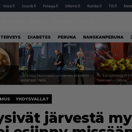
Voice.fi
Soundi.fi
Pelaaja.fi
Inferno.fi
Rumba.fi
Tilt.fi
Metel
MUSIIKKI
ILMIÖT
SUHTEET
KOTI
TERVEYS
DIABETES
PERUNA
RANSKANPERUNA
ijat
3.
4.
Eppu Normaalin viimeinen konsertti
Eurojackpotista
esitetään Ylellä
Suomeen – tänne
IMUS
YHDYSVALLAT
ysivät järvestä m